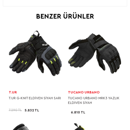
BENZER ÜRÜNLER
T.UR
TUCANO URBANO
T.UR G-KNIT ELDİVEN SİYAH SARI
TUCANO URBANO MRK3 YAZLIK
ELDİVEN SİYAH
7.290 TL
5.832 TL
6.810 TL