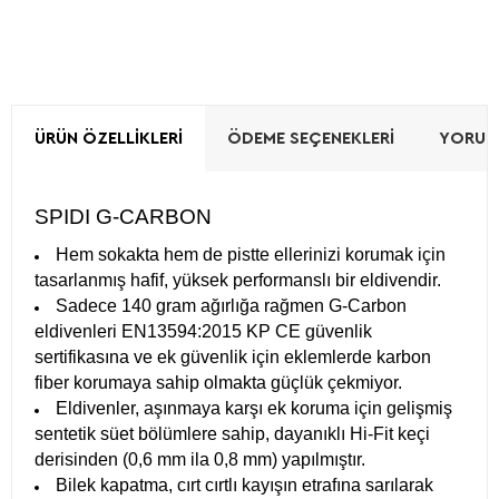
ÜRÜN ÖZELLIKLERI
ÖDEME SEÇENEKLERI
YORUML
SPIDI G-CARBON
Hem sokakta hem de pistte ellerinizi korumak için
tasarlanmış hafif, yüksek performanslı bir eldivendir.
Sadece 140 gram ağırlığa rağmen G-Carbon
eldivenleri EN13594:2015 KP CE güvenlik
sertifikasına ve ek güvenlik için eklemlerde karbon
fiber korumaya sahip olmakta güçlük çekmiyor.
Eldivenler, aşınmaya karşı ek koruma için gelişmiş
sentetik süet bölümlere sahip, dayanıklı Hi-Fit keçi
derisinden (0,6 mm ila 0,8 mm) yapılmıştır.
Bilek kapatma, cırt cırtlı kayışın etrafına sarılarak