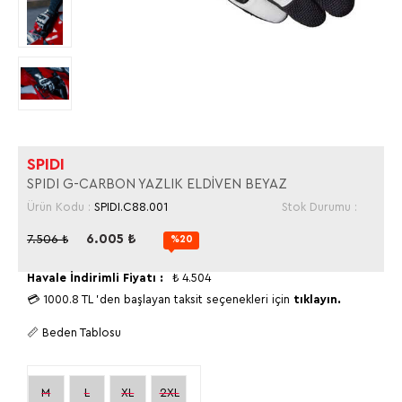
SPIDI
SPIDI G-CARBON YAZLIK ELDİVEN BEYAZ
Ürün Kodu :
SPIDI.C88.001
Stok Durumu :
6.005
₺
7.506
₺
%20
Havale İndirimli Fiyatı :
₺
4.504
💳
1000.8 TL
'den başlayan taksit seçenekleri için
tıklayın.
📏 Beden Tablosu
M
L
XL
2XL