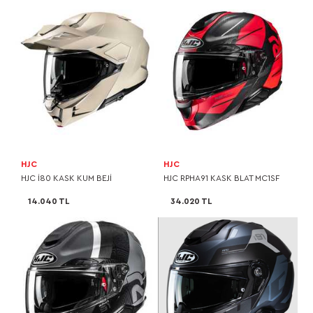
HJC
HJC
HJC I80 KASK KUM BEJİ
HJC RPHA91 KASK BLAT MC1SF
14.040 TL
34.020 TL