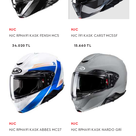
HJC
HJC
HJC RPHA91 KASK FENSH MC5
HJC I91 KASK CARST MC5SF
34.020 TL
15.660 TL
HJC
HJC
HJC RPHA91 KASK ABBES MC27
HJC RPHA91 KASK NARDO GRİ