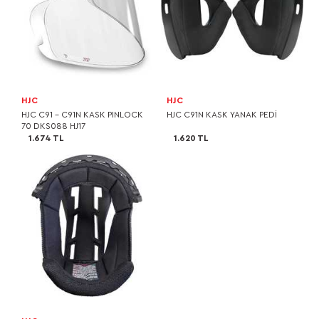
HJC
HJC
HJC C91 - C91N KASK PINLOCK
HJC C91N KASK YANAK PEDİ
70 DKS088 HJ17
1.674 TL
1.620 TL