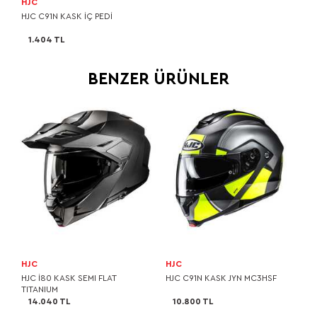
HJC
HJC C91N KASK İÇ PEDİ
1.404 TL
BENZER ÜRÜNLER
HJC
HJC
HJC I80 KASK SEMI FLAT
HJC C91N KASK JYN MC3HSF
TITANIUM
14.040 TL
10.800 TL