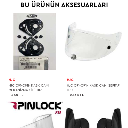
BU ÜRÜNÜN AKSESUARLARI
HJC
HJC
HJC C91-C91N KASK CAMI
HJC C91-C91N KASK CAMI ŞEFFAF
MEKANİZMA KİTİ HJ17
HJ17
540 TL
2.538 TL