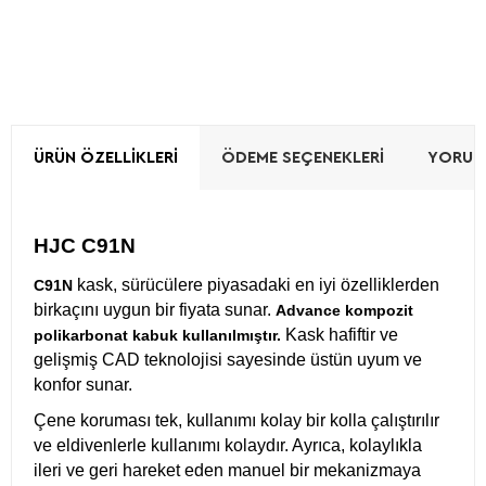
ÜRÜN ÖZELLIKLERI
ÖDEME SEÇENEKLERI
YORUML
HJC C91N
kask, sürücülere piyasadaki en iyi özelliklerden
C91N
birkaçını uygun bir fiyata sunar.
Advance kompozit
Kask hafiftir ve
polikarbonat kabuk kullanılmıştır.
gelişmiş CAD teknolojisi sayesinde üstün uyum ve
konfor sunar.
Çene koruması tek, kullanımı kolay bir kolla çalıştırılır
ve eldivenlerle kullanımı kolaydır. Ayrıca, kolaylıkla
ileri ve geri hareket eden manuel bir mekanizmaya