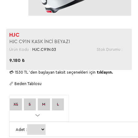
HJC
HJC C91N KASK İNCİ BEYAZI
Ürün Kodu :
HJC.C91N.03
Stok Durumu :
9.180
₺
💳
1530 TL
'den başlayan taksit seçenekleri için
tıklayın.
📏 Beden Tablosu
XS
S
M
L
XL
2XL
Adet :