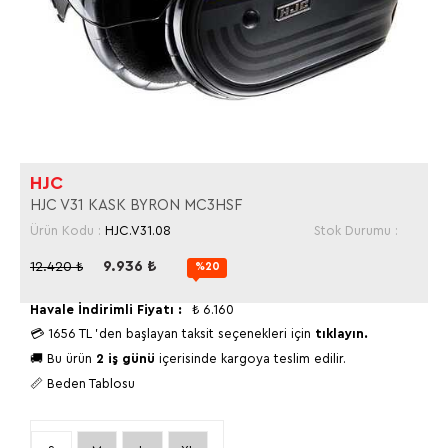
HJC
HJC V31 KASK BYRON MC3HSF
Ürün Kodu :
HJC.V31.08
Stok Durumu :
9.936
₺
12.420
₺
%20
Havale İndirimli Fiyatı :
₺
6.160
💳
1656 TL
'den başlayan taksit seçenekleri için
tıklayın.
🚚 Bu ürün
2 iş günü
içerisinde kargoya teslim edilir.
📏 Beden Tablosu