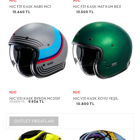
HJC
HJC
HJC F31 KASK NABY MC1
HJC F31 KASK MAT KUM BEJİ
15.660 TL
13.500 TL
HJC
HJC
HJC V31 KASK BYRON MC21SF
HJC V31 KASK KOYU YEŞİL
12.420 TL
9.936 TL
10.800 TL
OUTLET FIRSATLARI