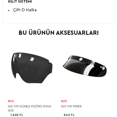
KİLİT SİSTEMİ
Çift-D Halka
BU ÜRÜNÜN AKSESUARLARI
HJC
HJC
HJC V31 GÜNEŞ VİZÖRÜ SİYAH
HJC V31 TEREK
IS10
1.620 TL
540 TL