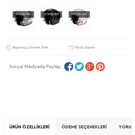
STOKTA YOK
STOKTA YOK
STOKTA YOK
Alışveriş Listeme Ekle
Fiyat Alarmı
Sosyal Medyada Paylaş:
ÜRÜN ÖZELLIKLERI
ÖDEME SEÇENEKLERI
YORUML