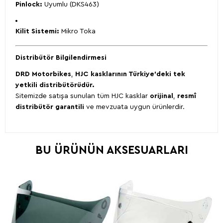
Pinlock:
Uyumlu (DKS463)
Kilit Sistemi:
Mikro Toka
Distribütör Bilgilendirmesi
DRD Motorbikes
,
HJC kasklarının Türkiye’deki tek
yetkili distribütörüdür.
Sitemizde satışa sunulan tüm HJC kasklar
orijinal
,
resmî
distribütör garantili
ve mevzuata uygun ürünlerdir.
BU ÜRÜNÜN AKSESUARLARI