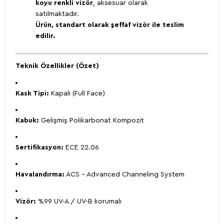
koyu renkli vizör
, aksesuar olarak
satılmaktadır.
Ürün, standart olarak şeffaf vizör ile teslim
edilir.
Teknik Özellikler (Özet)
Kask Tipi:
Kapalı (Full Face)
Kabuk:
Gelişmiş Polikarbonat Kompozit
Sertifikasyon:
ECE 22.06
Havalandırma:
ACS – Advanced Channeling System
Vizör:
%99 UV-A / UV-B korumalı