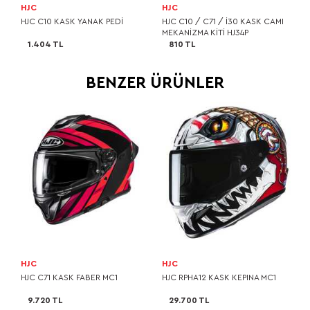
HJC
HJC
HJC C10 KASK YANAK PEDİ
HJC C10 / C71 / I30 KASK CAMI
MEKANİZMA KİTİ HJ34P
1.404 TL
810 TL
BENZER ÜRÜNLER
HJC
HJC
HJC C71 KASK FABER MC1
HJC RPHA12 KASK KEPINA MC1
9.720 TL
29.700 TL