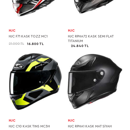
HJC
HJC
HJC F71 KASK TOZZ MC1
HJC RPHA72 KASK SEMI FLAT
TITANIUM
21.000 TL
16.800 TL
24.840 TL
HJC
HJC
HJC C10 KASK TINS MC3H
HJC RPHA1 KASK MAT SİYAH