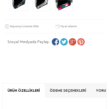
Alışveriş Listeme Ekle
Fiyat Alarmı
Sosyal Medyada Paylaş:
ÜRÜN ÖZELLIKLERI
ÖDEME SEÇENEKLERI
YORUML