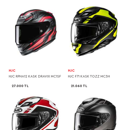
HJC
HJC
HJC RPHA12 KASK DRAVIX MC1SF
HJC F71 KASK TOZZ MC3H
27.000 TL
21.060 TL