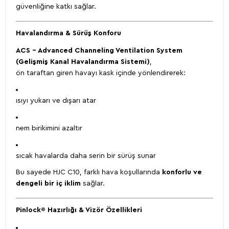
güvenliğine katkı sağlar.
Havalandırma & Sürüş Konforu
ACS – Advanced Channeling Ventilation System
(Gelişmiş Kanal Havalandırma Sistemi)
,
ön taraftan giren havayı kask içinde yönlendirerek:
ısıyı yukarı ve dışarı atar
nem birikimini azaltır
sıcak havalarda daha serin bir sürüş sunar
Bu sayede HJC C10, farklı hava koşullarında
konforlu ve
dengeli bir iç iklim
sağlar.
Pinlock® Hazırlığı & Vizör Özellikleri