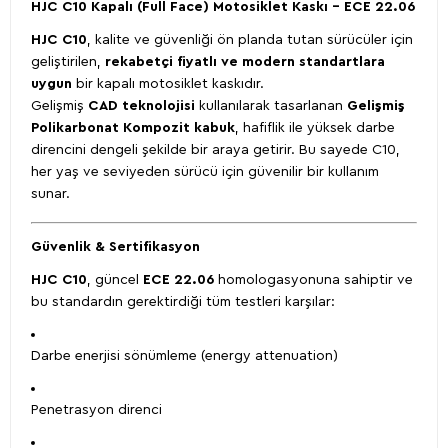
HJC C10 Kapalı (Full Face) Motosiklet Kaskı – ECE 22.06
HJC
C10
, kalite ve güvenliği ön planda tutan sürücüler için
geliştirilen,
rekabetçi fiyatlı ve modern standartlara
uygun
bir kapalı motosiklet kaskıdır.
Gelişmiş
CAD teknolojisi
kullanılarak tasarlanan
Gelişmiş
Polikarbonat Kompozit kabuk
, hafiflik ile yüksek darbe
direncini dengeli şekilde bir araya getirir. Bu sayede C10,
her yaş ve seviyeden sürücü için güvenilir bir kullanım
sunar.
Güvenlik & Sertifikasyon
HJC C10
, güncel
ECE 22.06
homologasyonuna sahiptir ve
bu standardın gerektirdiği tüm testleri karşılar:
Darbe enerjisi sönümleme (energy attenuation)
Penetrasyon direnci