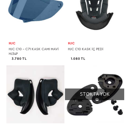
HJC
HJC
HJC C10 - C71 KASK CAMI MAVİ
HJC C10 KASK İÇ PEDİ
HJ34P
3.780 TL
1.080 TL
STOKTA YOK