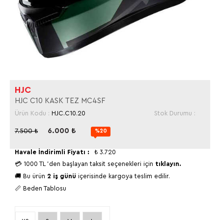
HJC
HJC C10 KASK TEZ MC4SF
Ürün Kodu :
HJC.C10.20
Stok Durumu :
6.000
₺
7.500
₺
%20
Havale İndirimli Fiyatı :
₺
3.720
💳
1000 TL
'den başlayan taksit seçenekleri için
tıklayın.
🚚 Bu ürün
2 iş günü
içerisinde kargoya teslim edilir.
📏 Beden Tablosu