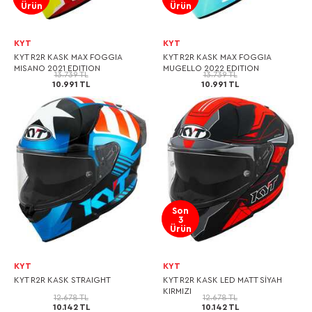
Ürün
Ürün
KYT
KYT
KYT R2R KASK MAX FOGGIA
KYT R2R KASK MAX FOGGIA
MISANO 2021 EDITION
MUGELLO 2022 EDITION
13.739 TL
13.739 TL
10.991 TL
10.991 TL
Son
3
Ürün
KYT
KYT
KYT R2R KASK STRAIGHT
KYT R2R KASK LED MATT SİYAH
KIRMIZI
12.678 TL
12.678 TL
10.142 TL
10.142 TL