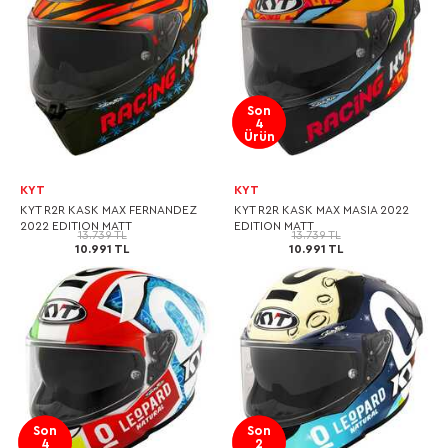
Son
4
Ürün
KYT
KYT
KYT R2R KASK MAX FERNANDEZ
KYT R2R KASK MAX MASIA 2022
2022 EDITION MATT
EDITION MATT
13.739 TL
13.739 TL
10.991 TL
10.991 TL
Son
Son
4
2