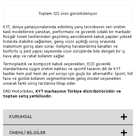
Toplam 122 ürün görüntüleniyor.
KYT, dünya şampiyonalarında edinilmiş yarış tecrübesini seri üretim
kask modellerine yansıtan, performans ve güvenlik odaklı bir markadır.
Rüzgâr tüneli testlerinden geçirilmiş aerodinamik kabuk yapıları yüksek
hızlarda stabilite sağlarken, geniş vizör açıklığı sürüş sırasında
maksimum görüş alanı sunar. Gelişmiş havalandırma kanalları ve
konforlu iç ped yapısı sayesinde uzun sürüşlerde bile dengeli bir iç
hava akışı ve rahat kullanım sağlar.
Termoplastik ve kompozit kabuk seçenekleri, ECE güvenlik
standartlarına uygun üretim kalitesi ve sportif tasarım dili ile KYT
kasklar hem pist hem de yol sürüşü için güçlü bir alternatiftir. Sport, full
face ve günlük kullanım segmentlerinde geniş model seçenekleri
sunarak farklı sürüş tarzlarına hitap eder.
DRD Motorbikes,
KYT markasının Türkiye distribütörüdür ve
toptan satış yetkilisidir.
KURUMSAL
ÖNEMLI BILGILER