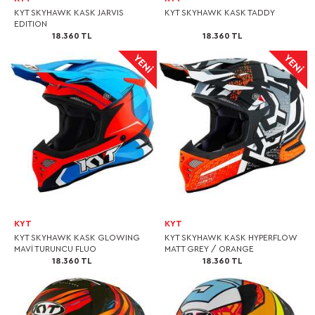
KYT SKYHAWK KASK JARVIS
KYT SKYHAWK KASK TADDY
EDITION
18.360 TL
18.360 TL
KYT
KYT
KYT SKYHAWK KASK GLOWING
KYT SKYHAWK KASK HYPERFLOW
MAVİ TURUNCU FLUO
MATT GREY / ORANGE
18.360 TL
18.360 TL