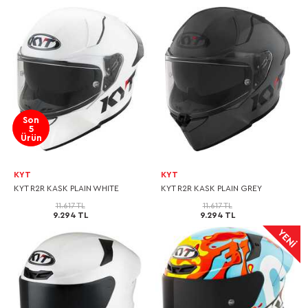
Son
5
Ürün
KYT
KYT
KYT R2R KASK PLAIN WHITE
KYT R2R KASK PLAIN GREY
11.617 TL
11.617 TL
9.294 TL
9.294 TL