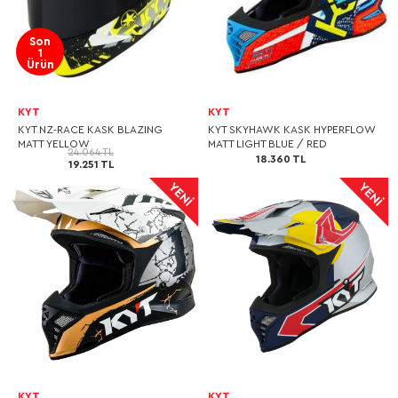
Son
1
Ürün
KYT
KYT
KYT NZ-RACE KASK BLAZING
KYT SKYHAWK KASK HYPERFLOW
MATT YELLOW
MATT LIGHT BLUE / RED
24.064 TL
18.360 TL
19.251 TL
KYT
KYT