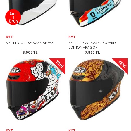
Son
1
Ürün
KYT
KYT
KYT TT-COURSE KASK BEYAZ
KYT TT-REVO KASK LEOPARD
EDITION ARAGON
8.002 TL
7.830 TL
KYT
KYT