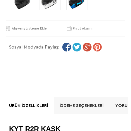
Alışveriş Listeme Ekle
Fiyat Alarmı
Sosyal Medyada Paylaş:
ÜRÜN ÖZELLIKLERI
ÖDEME SEÇENEKLERI
YORUML
KYT R2R KASK