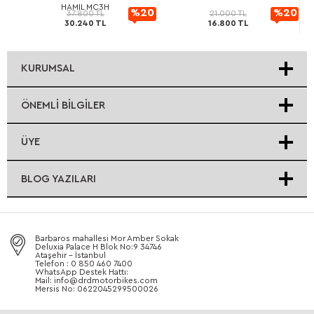
HAMIL MC3H
20
%20
%20
37.800 TL
21.000 TL
30.240 TL
16.800 TL
rimli
İndirimli
İndirimli
KURUMSAL
ÖNEMLI BILGILER
ÜYE
BLOG YAZILARI
Barbaros mahallesi Mor Amber Sokak
Deluxia Palace H Blok No:9 34746
Ataşehir - İstanbul
Telefon : 0 850 460 7400
WhatsApp Destek Hattı:
Mail: info@drdmotorbikes.com
Mersis No: 0622045299500026