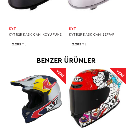
KYT
KYT
KYT R2R KASK CAMI KOYU FÜME
KYT R2R KASK CAMI ŞEFFAF
2.203 TL
2.203 TL
BENZER ÜRÜNLER