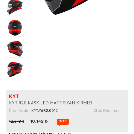
KYT
KYT R2R KASK LED MATT SİYAH KIRMIZI
Ürün Kodu :
KYT.Y6R2.0012
Stok Durumu :
10.142
₺
12.678
₺
%20