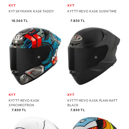
KYT
KYT
KYT SKYHAWK KASK TADDY
KYT TT-REVO KASK SUSHI TIME
18.360 TL
7.830 TL
KYT
KYT
KYT TT-REVO KASK
KYT TT-REVO KASK PLAIN MATT
SYNCHROTRON
BLACK
7.830 TL
7.830 TL