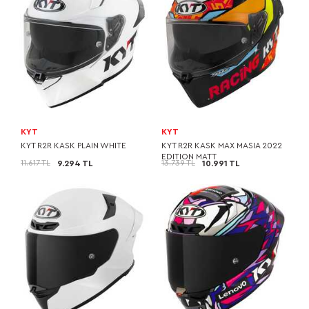
KYT
KYT
KYT R2R KASK PLAIN WHITE
KYT R2R KASK MAX MASIA 2022
EDITION MATT
11.617 TL
13.739 TL
9.294 TL
10.991 TL