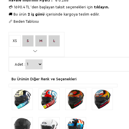
Havale İndirimli Fiyatı :
₺
6.288
💳
1690.4 TL
'den başlayan taksit seçenekleri için
tıklayın.
🚚 Bu ürün
2 iş günü
içerisinde kargoya teslim edilir.
📏 Beden Tablosu
XS
S
M
L
XL
2XL
Adet :
Bu Ürünün Diğer Renk ve Seçenekleri