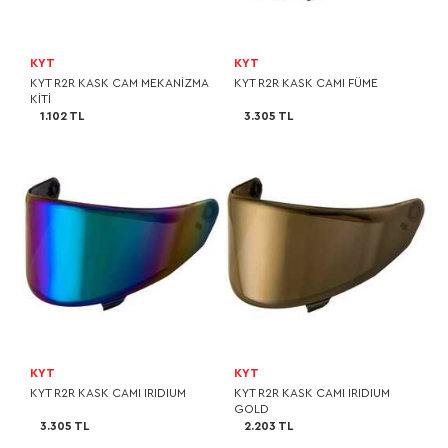
KYT
KYT
KYT R2R KASK CAM MEKANİZMA
KYT R2R KASK CAMI FÜME
KİTİ
1.102 TL
3.305 TL
KYT
KYT
KYT R2R KASK CAMI IRIDIUM
KYT R2R KASK CAMI IRIDIUM
GOLD
3.305 TL
2.203 TL