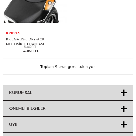
KRIEGA
KRIEGA US-5 DRYPACK
MOTOSİKLET ÇANTASI
5.400 TL
4.050 TL
Toplam 9 ürün görüntüleniyor.
KURUMSAL
ÖNEMLI BILGILER
ÜYE