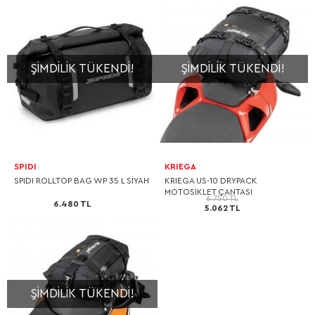
ŞIMDILIK TÜKENDI!
ŞIMDILIK TÜKENDI!
SPIDI
KRIEGA
SPIDI ROLLTOP BAG WP 35 L SİYAH
KRIEGA US-10 DRYPACK
MOTOSİKLET ÇANTASI
6.750 TL
6.480 TL
5.062 TL
ŞIMDILIK TÜKENDI!