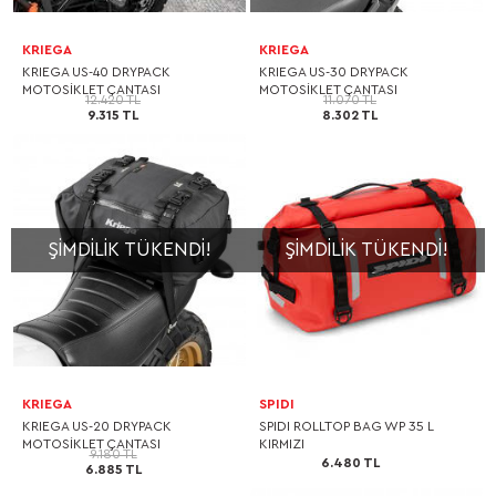
KRIEGA
KRIEGA
KRIEGA US-40 DRYPACK
KRIEGA US-30 DRYPACK
MOTOSİKLET ÇANTASI
MOTOSİKLET ÇANTASI
12.420 TL
11.070 TL
9.315 TL
8.302 TL
ŞIMDILIK TÜKENDI!
ŞIMDILIK TÜKENDI!
KRIEGA
SPIDI
KRIEGA US-20 DRYPACK
SPIDI ROLLTOP BAG WP 35 L
MOTOSİKLET ÇANTASI
KIRMIZI
9.180 TL
6.480 TL
6.885 TL