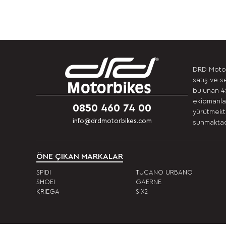
DRD Motor
satış ve s
bulunan 4S
ekipmanlar
0850 460 74 00
yürütmekte
info@drdmotorbikes.com
sunmaktadı
ÖNE ÇIKAN MARKALAR
SPIDI
TUCANO URBANO
SHOEI
GAERNE
KRIEGA
SIX2