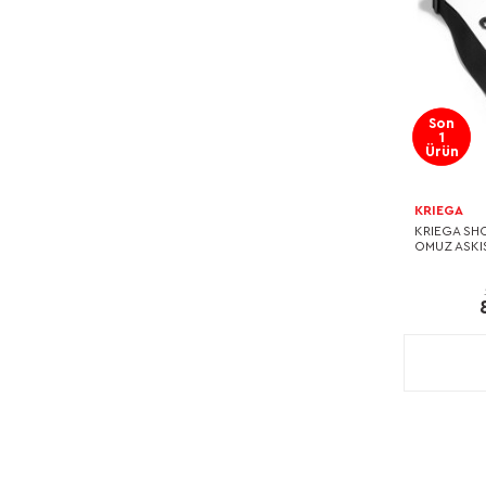
Son
1
Ürün
KRIEGA
KRIEGA SH
OMUZ ASKI