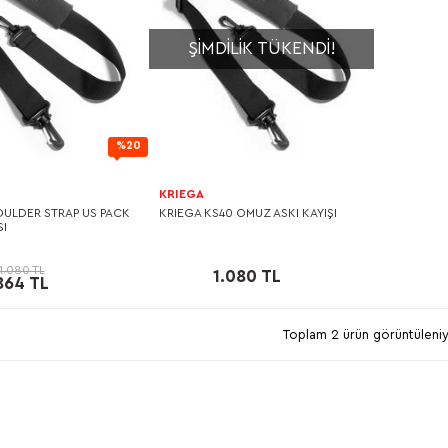
ŞIMDILIK TÜKENDI!
%20
KRIEGA
OULDER STRAP US PACK
KRIEGA KS40 OMUZ ASKI KAYIŞI
SI
1.080 TL
1.080 TL
864 TL
Toplam 2 ürün görüntüleniy