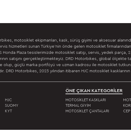
bikes, motosiklet ekipmanları, kask, sürüş giyimi ve aksesuar alanın
ervis hizmetleri sunan Türkiye’nin önde gelen motosiklet firmalarından
 Honda Plaza tesislerimizde motosiklet satışı, servis, yedek parça, 2
ının satışını gerçekleştirmekteyiz. DRD Motorbikes, global ölçekte t
 olup, güçlü marka portföyü ve uzman kadrosu ile motosiklet tutkunla
r. DRD Motorbikes, 2023 yılından itibaren HJC motosiklet kasklarının 
ÖNE ÇIKAN KATEGORİLER
HJC
MOTOSİKLET KASKLARI
MOT
SUOMY
TERMAL GİYİM
KOR
KYT
MOTOSİKLET ÇANTALARI
CEP