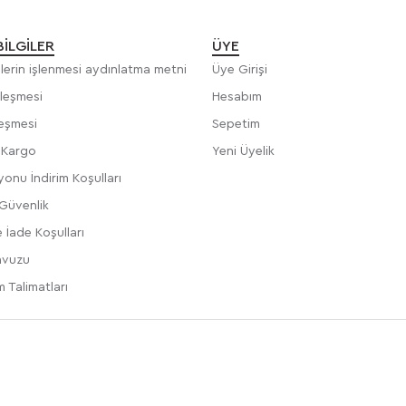
BILGILER
ÜYE
rilerin işlenmesi aydınlatma metni
Üye Girişi
zleşmesi
Hesabım
leşmesi
Sepetim
e Kargo
Yeni Üyelik
onu İndirim Koşulları
 Güvenlik
 İade Koşulları
avuzu
 Talimatları