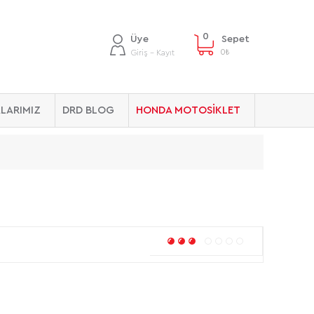
0
Üye
Sepet
0
₺
Giriş - Kayıt
LARIMIZ
DRD BLOG
HONDA MOTOSİKLET