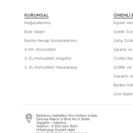
KURUMSAL
ÖNEMLI 
Mağazalarımız
Kişisel ve
Bize Ulaşın
Üyelik Sö
Banka Hesap Numaralarımız
Satış Söz
0 KM. Motosiklet
Sipariş v
2. EL Motosiklet Ataşehir
Outlet Rey
2. EL Motosiklet Hasanpaşa
Gizlilik ve
Garanti ve
Beden Kıl
Ürün Bakım
Barbaros mahallesi Mor Amber Sokak
Deluxia Palace H Blok No:9 34746
Ataşehir - İstanbul
Telefon : 0 850 460 7400
WhatsApp Destek Hattı: