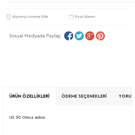
Alışveriş Listeme Ekle
Fiyat Alarmı
Sosyal Medyada Paylaş:
ÜRÜN ÖZELLIKLERI
ÖDEME SEÇENEKLERI
YORUML
US 30 Omuz askısı