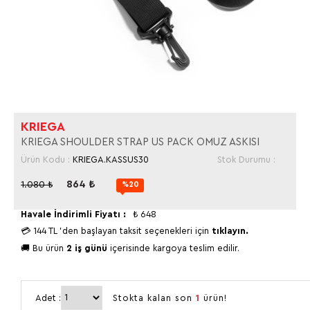
KRIEGA
KRIEGA SHOULDER STRAP US PACK OMUZ ASKISI
Ürün Kodu :
KRIEGA.KASSUS30
Stok Durumu :
864
₺
1.080
₺
%20
Havale İndirimli Fiyatı :
₺
648
💳
144 TL
'den başlayan taksit seçenekleri için
tıklayın.
🚚 Bu ürün
2 iş günü
içerisinde kargoya teslim edilir.
Adet :
Stokta kalan son
1
ürün!