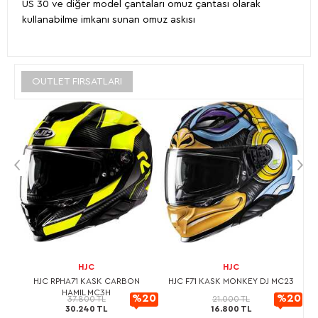
US 30 ve diğer model çantaları omuz çantası olarak
kullanabilme imkanı sunan omuz askısı
OUTLET FIRSATLARI
HJC
HJC
L
HJC RPHA71 KASK CARBON
HJC F71 KASK MONKEY DJ MC23
HAMIL MC3H
20
%20
%20
37.800 TL
21.000 TL
30.240 TL
16.800 TL
rimli
İndirimli
İndirimli