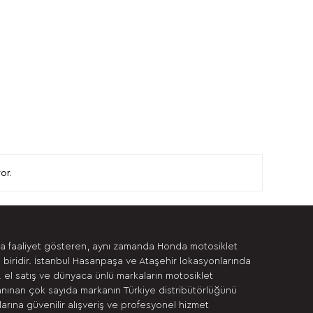
or.
da faaliyet gösteren, aynı zamanda Honda motosiklet
 biridir. İstanbul Hasanpaşa ve Ataşehir lokasyonlarında
. el satış ve dünyaca ünlü markaların motosiklet
anınan çok sayıda markanın Türkiye distribütörlüğünü
rına güvenilir alışveriş ve profesyonel hizmet