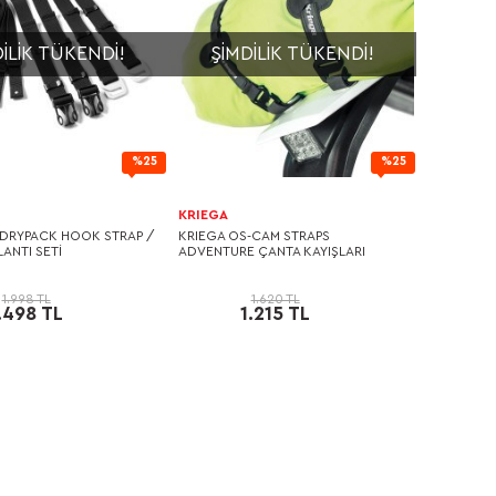
ILIK TÜKENDI!
ŞIMDILIK TÜKENDI!
%25
%25
KRIEGA
 DRYPACK HOOK STRAP /
KRIEGA OS-CAM STRAPS
ANTI SETİ
ADVENTURE ÇANTA KAYIŞLARI
1.998 TL
1.620 TL
.498 TL
1.215 TL