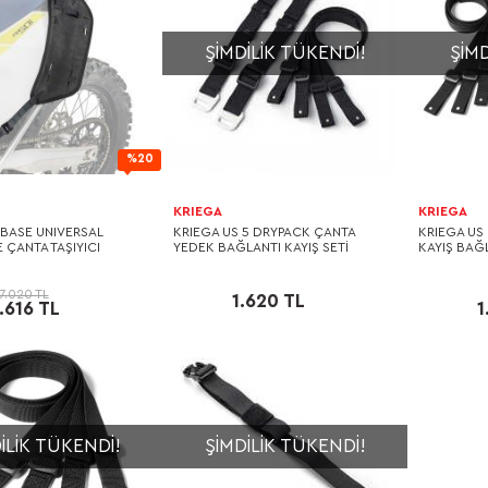
ŞIMDILIK TÜKENDI!
ŞIMD
%20
KRIEGA
KRIEGA
-BASE UNIVERSAL
KRIEGA US 5 DRYPACK ÇANTA
KRIEGA US
ÇANTA TAŞIYICI
YEDEK BAĞLANTI KAYIŞ SETİ
KAYIŞ BAĞL
7.020 TL
1.620 TL
.616 TL
1
ILIK TÜKENDI!
ŞIMDILIK TÜKENDI!