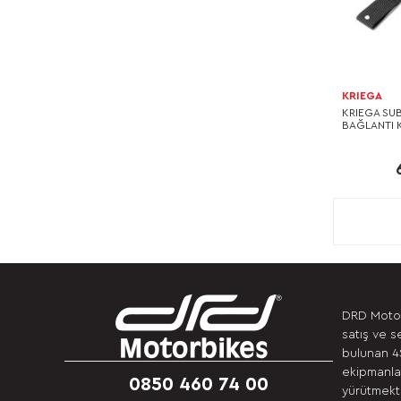
KRIEGA
KRIEGA SU
BAĞLANTI K
DRD Motor
satış ve s
bulunan 4S
ekipmanlar
0850 460 74 00
yürütmekte