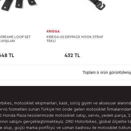
KRIEGA
BFREAME LOOP SET
KRIEGA US DRYPACK HOOK STRAP
AYIŞLARI
TEKLİ
648 TL
432 TL
Toplam 6 ürün görüntüleniy
bikes, motosiklet ekipmanları, kask, sürüş giyimi ve aksesuar alanın
ervis hizmetleri sunan Türkiye’nin önde gelen motosiklet firmalarından
 Honda Plaza tesislerimizde motosiklet satışı, servis, yedek parça, 2
ının satışını gerçekleştirmekteyiz. DRD Motorbikes, global ölçekte t
 olup, güçlü marka portföyü ve uzman kadrosu ile motosiklet tutkunla