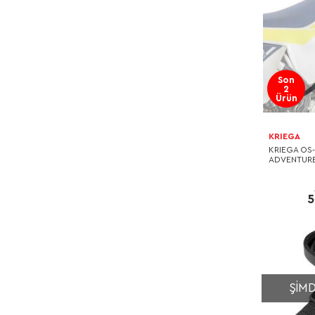
Son
2
Ürün
KRIEGA
KRIEGA OS
ADVENTURE 
5
ŞIMD