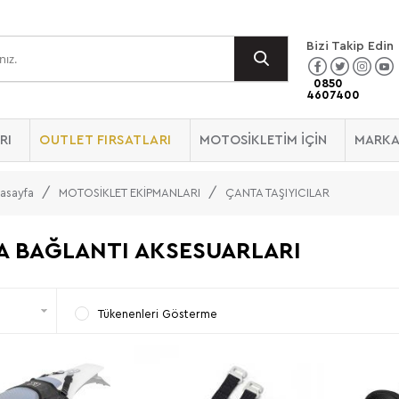
Bizi Takip Edin
0850
4607400
RI
OUTLET FIRSATLARI
MOTOSİKLETİM İÇİN
MARKA
asayfa
MOTOSİKLET EKİPMANLARI
ÇANTA TAŞIYICILAR
A BAĞLANTI AKSESUARLARI
Tükenenleri Gösterme