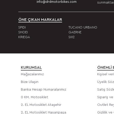
info@drdmotorbikes.com
sunmaktadı
ÖNE ÇIKAN MARKALAR
SPIDI
TUCANO URBANO
SHOEI
GAERNE
KRIEGA
SIX2
KURUMSAL
ÖNEMLI 
Mağazalarımız
Kişisel ve
Bize Ulaşın
Üyelik Sö
Banka Hesap Numaralarımız
Satış Söz
0 KM. Motosiklet
Sipariş v
2. EL Motosiklet Ataşehir
Outlet Rey
2. EL Motosiklet Hasanpaşa
Gizlilik ve