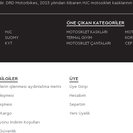
r. DRD Motorbikes, 2023 yılından itibaren HJC motosiklet kasklarının 
ÖNE ÇIKAN KATEGORİLER
HJC
MOTOSİKLET KASKLARI
MOT
SUOMY
TERMAL GİYİM
KOR
KYT
MOTOSİKLET ÇANTALARI
CEP
BILGILER
ÜYE
rilerin işlenmesi aydınlatma metni
Üye Girişi
zleşmesi
Hesabım
leşmesi
Sepetim
e Kargo
Yeni Üyelik
onu İndirim Koşulları
 Güvenlik