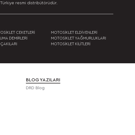
Türkiye resmi distribütörüdür.
OSİKLET CEKETLERİ
MOTOSİKLET ELDİVENLERİ
UMA DEMİRLERİ
MOTOSİKLET YAĞMURLUKLARI
 ÇAKILARI
MOTOSİKLET KİLİTLERİ
BLOG YAZILARI
DRD Blog