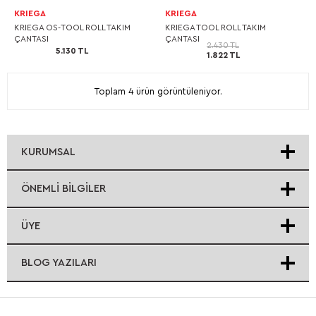
KRIEGA
KRIEGA
KRIEGA OS-TOOL ROLL TAKIM
KRIEGA TOOL ROLL TAKIM
ÇANTASI
ÇANTASI
2.430 TL
5.130 TL
1.822 TL
Toplam 4 ürün görüntüleniyor.
KURUMSAL
ÖNEMLI BILGILER
ÜYE
BLOG YAZILARI