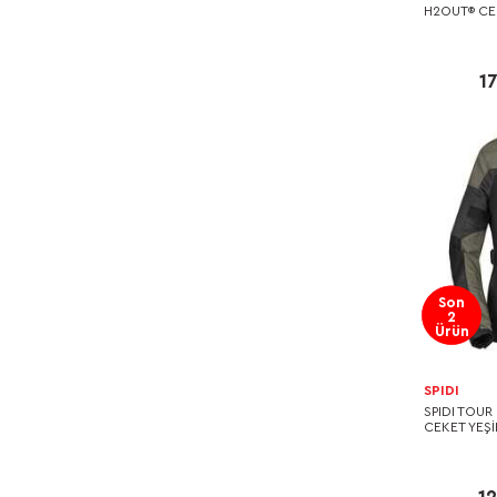
H2OUT® CE
1
Son
2
Ürün
SPIDI
SPIDI TOUR
CEKET YEŞİ