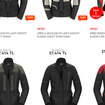
Son
2
Ürün
%20
%20
SPIDI
SPIDI
ASON V3 LADY H2OUT
SPIDI 4 SEASON V3 LADY H2OUT
SPIDI RID
T SİYAH
KADIN CEKET SİYAH HAKİ
KADIN CEKE
34.268 TL
34.268 TL
2
7.414 TL
27.414 TL