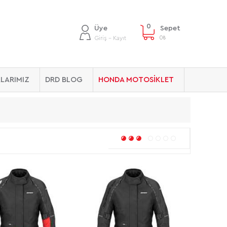
0
Üye
Sepet
0
₺
Giriş - Kayıt
LARIMIZ
DRD BLOG
HONDA MOTOSİKLET