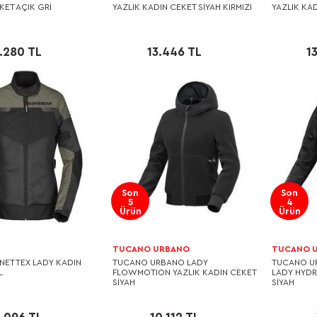
KET AÇIK GRİ
YAZLIK KADIN CEKET SİYAH KIRMIZI
YAZLIK KA
7.280 TL
13.446 TL
1
Son
Son
5
4
Ürün
Ürün
TUCANO URBANO
TUCANO 
 NET TEX LADY KADIN
TUCANO URBANO LADY
TUCANO UR
L
FLOWMOTION YAZLIK KADIN CEKET
LADY HYDR
SİYAH
SİYAH