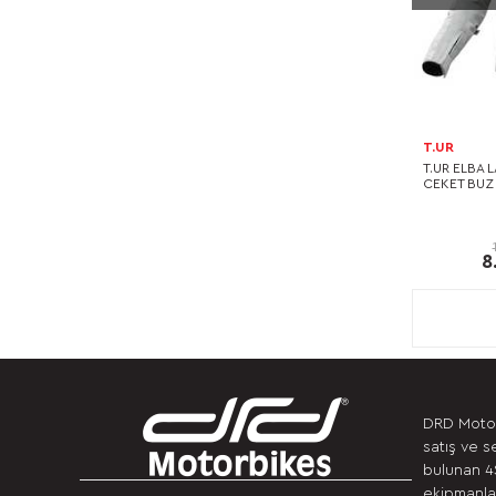
T.UR
T.UR ELBA 
CEKET BUZ 
8
DRD Motor
satış ve s
bulunan 4S
ekipmanlar