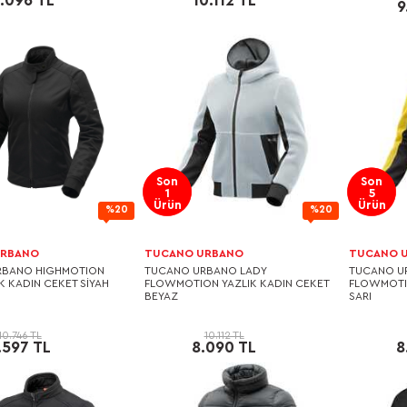
2.096 TL
10.112 TL
9
Son
Son
1
5
Ürün
Ürün
%20
%20
URBANO
TUCANO URBANO
TUCANO 
RBANO HIGHMOTION
TUCANO URBANO LADY
TUCANO U
K KADIN CEKET SİYAH
FLOWMOTION YAZLIK KADIN CEKET
FLOWMOTIO
BEYAZ
SARI
10.746 TL
10.112 TL
.597 TL
8.090 TL
8