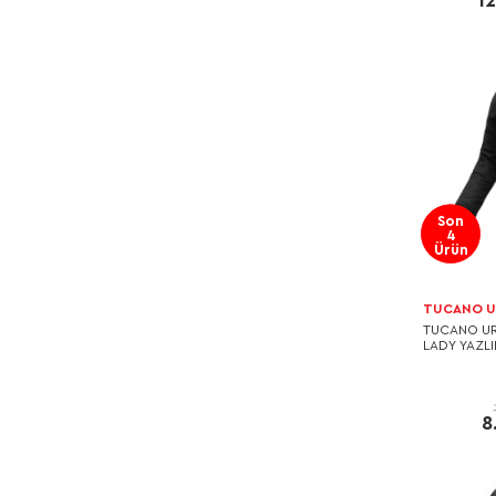
1
Son
4
Ürün
TUCANO 
TUCANO U
LADY YAZLI
8