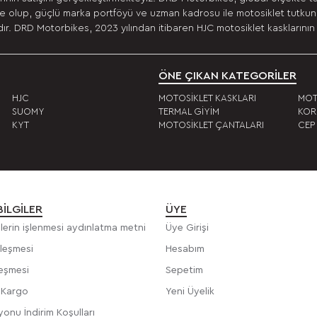
 olup, güçlü marka portföyü ve uzman kadrosu ile motosiklet tutkunla
r. DRD Motorbikes, 2023 yılından itibaren HJC motosiklet kasklarının 
ÖNE ÇIKAN KATEGORİLER
HJC
MOTOSİKLET KASKLARI
MOT
SUOMY
TERMAL GİYİM
KOR
KYT
MOTOSİKLET ÇANTALARI
CEP
BILGILER
ÜYE
rilerin işlenmesi aydınlatma metni
Üye Girişi
zleşmesi
Hesabım
leşmesi
Sepetim
e Kargo
Yeni Üyelik
onu İndirim Koşulları