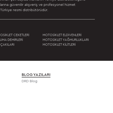
rına güvenilir alışveriş ve profesyonel hizmet
Türkiye resmi distribütörüdür.
OSİKLET CEKETLERİ
MOTOSİKLET ELDİVENLERİ
UMA DEMİRLERİ
MOTOSİKLET YAĞMURLUKLARI
 ÇAKILARI
MOTOSİKLET KİLİTLERİ
BLOG YAZILARI
DRD Blog