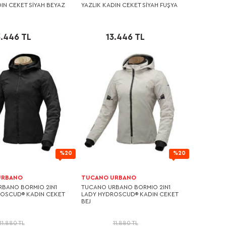
DIN CEKET SİYAH BEYAZ
YAZLIK KADIN CEKET SİYAH FUŞYA
3.446 TL
13.446 TL
%20
%20
URBANO
TUCANO URBANO
BANO BORMIO 2IN1
TUCANO URBANO BORMIO 2IN1
OSCUD® KADIN CEKET
LADY HYDROSCUD® KADIN CEKET
BEJ
11.880 TL
11.880 TL