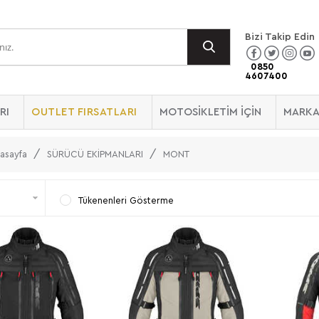
Bizi Takip Edin
0850
4607400
RI
OUTLET FIRSATLARI
MOTOSİKLETİM İÇİN
MARKA
asayfa
SÜRÜCÜ EKİPMANLARI
MONT
Tükenenleri Gösterme