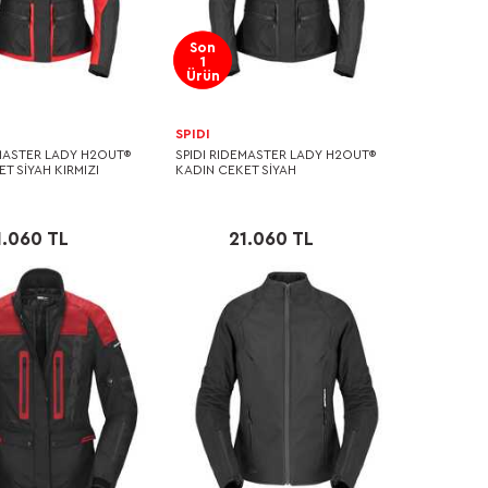
Son
1
Ürün
SPIDI
EMASTER LADY H2OUT®
SPIDI RIDEMASTER LADY H2OUT®
T SİYAH KIRMIZI
KADIN CEKET SİYAH
1.060 TL
21.060 TL