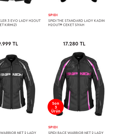
SPIDI
VELER 3 EVO LADY H2OUT
SPIDI THE STANDARD LADY KADIN
T KIRMIZI
H2OUT® CEKET SİYAH
9.999 TL
17.280 TL
Son
3
Ürün
SPIDI
 WARRIOR NET 2 LADY
SPIDI RACE WARRIOR NET 2 LADY