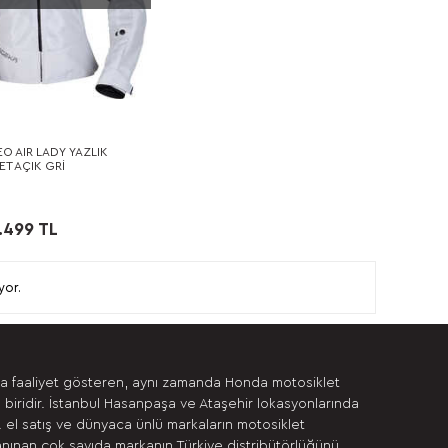
O AIR LADY YAZLIK
ET AÇIK GRİ
.499 TL
yor.
da faaliyet gösteren, aynı zamanda Honda motosiklet
 biridir. İstanbul Hasanpaşa ve Ataşehir lokasyonlarında
. el satış ve dünyaca ünlü markaların motosiklet
anınan çok sayıda markanın Türkiye distribütörlüğünü