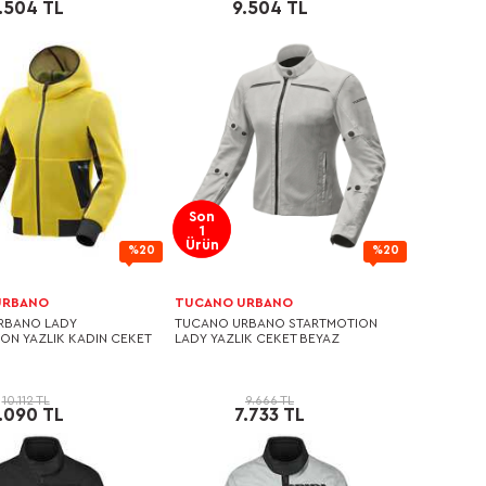
.504 TL
9.504 TL
Son
1
Ürün
%20
%20
URBANO
TUCANO URBANO
RBANO LADY
TUCANO URBANO STARTMOTION
N YAZLIK KADIN CEKET
LADY YAZLIK CEKET BEYAZ
10.112 TL
9.666 TL
.090 TL
7.733 TL