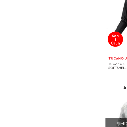
Son
1
Ürün
TUCANO 
TUCANO U
SOFTSHELL
4
ŞIMD