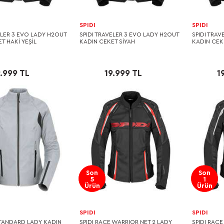
SPIDI
SPIDI
ELER 3 EVO LADY H2OUT
SPIDI TRAVELER 3 EVO LADY H2OUT
SPIDI TRA
T HAKİ YEŞİL
KADIN CEKET SİYAH
KADIN CEKE
9.999 TL
19.999 TL
1
Son
Son
5
1
Ürün
Ürün
SPIDI
SPIDI
STANDARD LADY KADIN
SPIDI RACE WARRIOR NET 2 LADY
SPIDI RACE