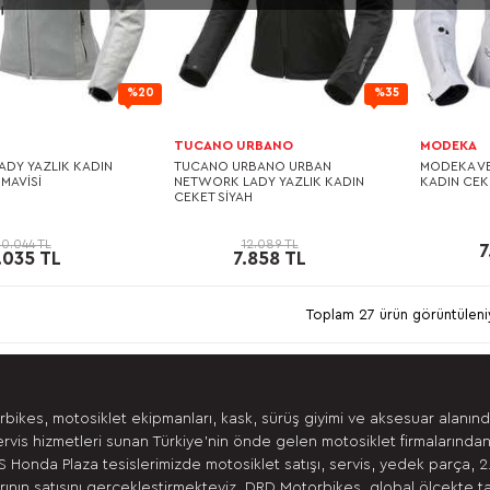
%20
%35
TUCANO URBANO
MODEKA
LADY YAZLIK KADIN
TUCANO URBANO URBAN
MODEKA VE
MAVİSİ
NETWORK LADY YAZLIK KADIN
KADIN CEK
CEKET SİYAH
10.044 TL
12.089 TL
7
.035 TL
7.858 TL
Toplam 27 ürün görüntüleni
bikes, motosiklet ekipmanları, kask, sürüş giyimi ve aksesuar alanın
ervis hizmetleri sunan Türkiye’nin önde gelen motosiklet firmalarından
 Honda Plaza tesislerimizde motosiklet satışı, servis, yedek parça, 2
ının satışını gerçekleştirmekteyiz. DRD Motorbikes, global ölçekte t