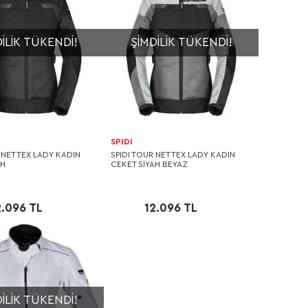
ILIK TÜKENDI!
ŞIMDILIK TÜKENDI!
SPIDI
 NET TEX LADY KADIN
SPIDI TOUR NET TEX LADY KADIN
AH
CEKET SİYAH BEYAZ
2.096 TL
12.096 TL
ILIK TÜKENDI!