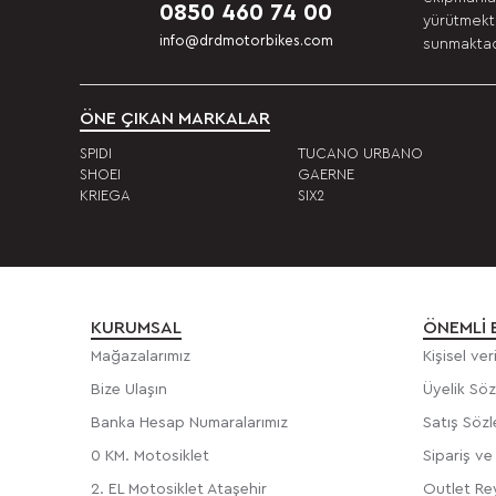
0850 460 74 00
yürütmekte
info@drdmotorbikes.com
sunmaktadı
ÖNE ÇIKAN MARKALAR
SPIDI
TUCANO URBANO
SHOEI
GAERNE
KRIEGA
SIX2
KURUMSAL
ÖNEMLI 
Mağazalarımız
Kişisel ve
Bize Ulaşın
Üyelik Sö
Banka Hesap Numaralarımız
Satış Söz
0 KM. Motosiklet
Sipariş v
2. EL Motosiklet Ataşehir
Outlet Rey