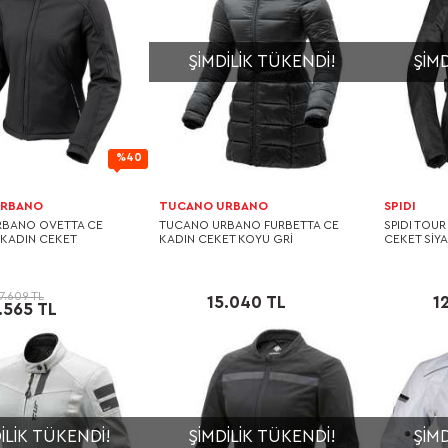
ŞIMDILIK TÜKENDI!
ŞIMD
%40
URBANO
TUCANO URBANO
SPIDI
RBANO OVETTA CE
TUCANO URBANO FURBETTA CE
SPIDI TOUR
 KADIN CEKET
KADIN CEKET KOYU GRİ
CEKET SİY
7.609 TL
15.040 TL
1
.565 TL
ILIK TÜKENDI!
ŞIMDILIK TÜKENDI!
ŞIMD