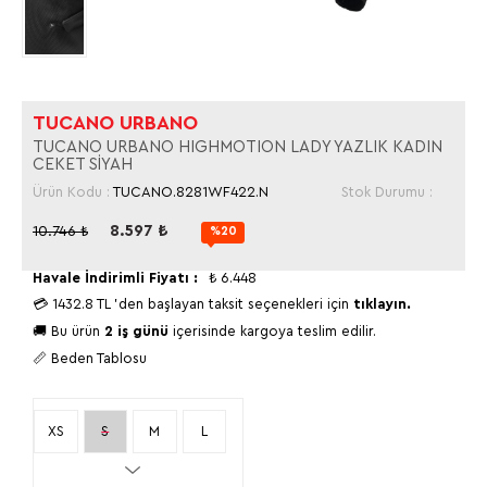
TUCANO URBANO
TUCANO URBANO HIGHMOTION LADY YAZLIK KADIN
CEKET SİYAH
Ürün Kodu :
TUCANO.8281WF422.N
Stok Durumu :
8.597
₺
10.746
₺
%20
Havale İndirimli Fiyatı :
₺
6.448
💳
1432.8 TL
'den başlayan taksit seçenekleri için
tıklayın.
🚚 Bu ürün
2 iş günü
içerisinde kargoya teslim edilir.
📏 Beden Tablosu
XS
S
M
L
XL