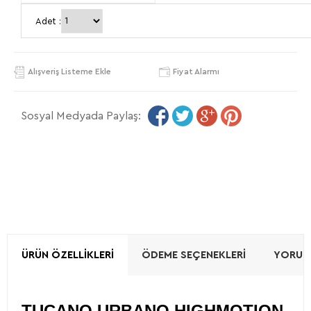
Adet :
Alışveriş Listeme Ekle
Fiyat Alarmı
Sosyal Medyada Paylaş:
ÜRÜN ÖZELLIKLERI
ÖDEME SEÇENEKLERI
YORUML
TUCANO URBANO HIGHMOTION