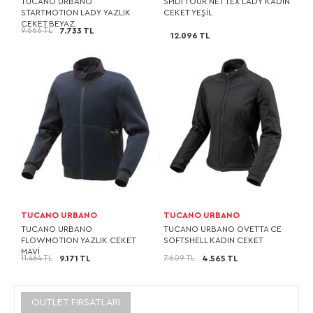
TUCANO URBANO
SPIDI TOUR NET TEX LADY KADIN
STARTMOTION LADY YAZLIK
CEKET YEŞİL
CEKET BEYAZ
9.666 TL
7.733 TL
12.096 TL
TUCANO URBANO
TUCANO URBANO
TUCANO URBANO
TUCANO URBANO OVETTA CE
FLOWMOTION YAZLIK CEKET
SOFTSHELL KADIN CEKET
MAVİ
11.464 TL
7.609 TL
9.171 TL
4.565 TL
OUTLET FIRSATLARI