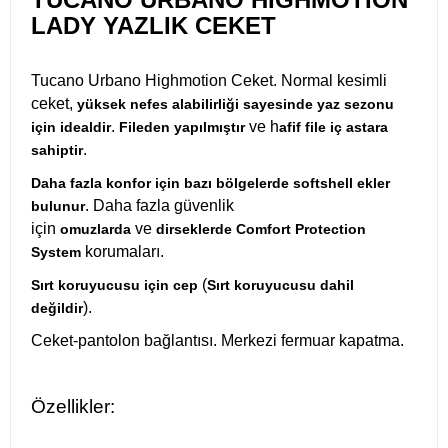
LADY YAZLIK CEKET
Tucano Urbano Highmotion Ceket. Normal kesimli
ceket,
yüksek nefes alabilirliği sayesinde yaz sezonu
.
ve h
için idealdir
Fileden yapılmıştır
afif file iç astara
.
sahiptir
Daha fazla konfor için bazı bölgelerde softshell ekler
. Daha fazla güvenlik
bulunur
için
ve
omuzlarda
dirseklerde Comfort Protection
korumaları.
System
(
Sırt koruyucusu için cep
Sırt koruyucusu dahil
).
değildir
Ceket-pantolon bağlantısı. Merkezi fermuar kapatma.
Özellikler: