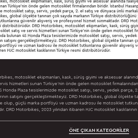
es, motosiklet ekipmanları, kask, sürüş giyimi ve aksesuar alanında faali
unan Türkiye’nin önde gelen motosiklet firmalarından biridir. İstanbul Has
de motosiklet satışı, servis, yedek parça, 2. el satış ve dünyaca ünlü markal
es, global ölçekte tanınan çok sayıda markanın Türkiye distribütörlüğün
utkunlarına güvenilir alışveriş ve profesyonel hizmet sunmaktadır. DRD Moto
i distribütörüdür. DRD Motorbikes, motosiklet ekipmanları, kask, sürüş giy
klet satış ve servis hizmetleri sunan Türkiye’nin önde gelen motosiklet fir
nda bulunan 4S Honda Plaza tesislerimizde motosiklet satışı, servis, yedek 
ın satışını gerçekleştirmekteyiz. DRD Motorbikes, global ölçekte tanınan ç
portföyü ve uzman kadrosu ile motosiklet tutkunlarına güvenilir alışveri
aren HJC motosiklet kasklarının Türkiye resmi distribütörüdür.
bikes, motosiklet ekipmanları, kask, sürüş giyimi ve aksesuar alanın
ervis hizmetleri sunan Türkiye’nin önde gelen motosiklet firmalarından
 Honda Plaza tesislerimizde motosiklet satışı, servis, yedek parça, 2
ının satışını gerçekleştirmekteyiz. DRD Motorbikes, global ölçekte t
 olup, güçlü marka portföyü ve uzman kadrosu ile motosiklet tutkunla
r. DRD Motorbikes, 2023 yılından itibaren HJC motosiklet kasklarının 
ÖNE ÇIKAN KATEGORİLER