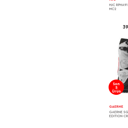
HJC RPHA9
MC2
39
Son
5
Ürün
GAERNE
GAERNE SG2
EDITION C