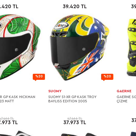
.420 TL
39.420 TL
3
%20
%20
SUOMY
GAERNE
XR GP KASK HICKMAN
SUOMY S1-XR GP KASK TROY
GAERNE SG
23 MATT
BAYLISS EDITION 2005
ÇİZME
47.466 TL
47.466 TL
3
7.973 TL
37.973 TL