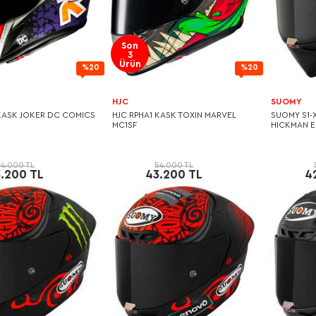
Son
3
Ürün
%20
%20
HJC
SUOMY
 KASK JOKER DC COMICS
HJC RPHA1 KASK TOXIN MARVEL
SUOMY S1-
MC1SF
HICKMAN E
54.000 TL
54.000 TL
.200 TL
43.200 TL
4