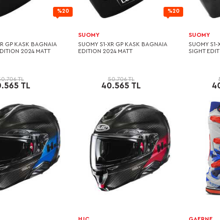
%20
%20
SUOMY
SUOMY
XR GP KASK BAGNAIA
SUOMY S1-XR GP KASK BAGNAIA
SUOMY S1-
DITION 2024 MATT
EDITION 2024 MATT
SIGHT EDI
50.706 TL
50.706 TL
.565 TL
40.565 TL
4
HJC
GAERNE