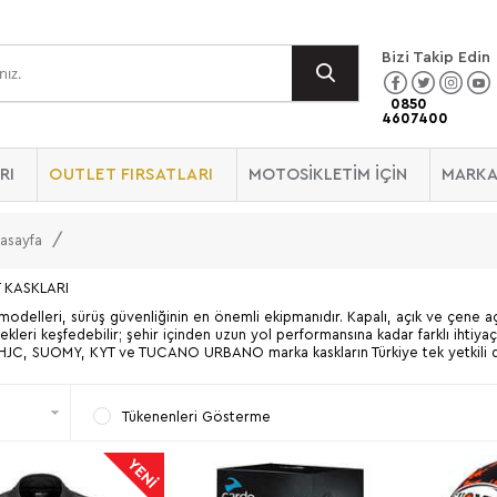
Bizi Takip Edin
0850
4607400
RI
OUTLET FIRSATLARI
MOTOSİKLETİM İÇİN
MARKA
asayfa
 KASKLARI
modelleri, sürüş güvenliğinin en önemli ekipmanıdır. Kapalı, açık ve çene aç
leri keşfedebilir; şehir içinden uzun yol performansına kadar farklı ihtiyaç
JC, SUOMY, KYT ve TUCANO URBANO marka kaskların Türkiye tek yetkili dist
Tükenenleri Gösterme