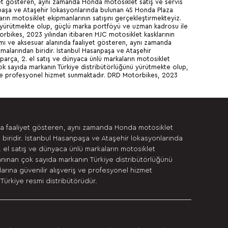
yet gösteren, aynı zamanda Honda motosiklet satış ve servis
anpaşa ve Ataşehir lokasyonlarında bulunan 4S Honda Plaza
arın motosiklet ekipmanlarının satışını gerçekleştirmekteyiz.
ü yürütmekte olup, güçlü marka portföyü ve uzman kadrosu ile
rbikes, 2023 yılından itibaren HJC motosiklet kasklarının
imi ve aksesuar alanında faaliyet gösteren, aynı zamanda
malarından biridir. İstanbul Hasanpaşa ve Ataşehir
parça, 2. el satış ve dünyaca ünlü markaların motosiklet
ok sayıda markanın Türkiye distribütörlüğünü yürütmekte olup,
ş ve profesyonel hizmet sunmaktadır. DRD Motorbikes, 2023
da faaliyet gösteren, aynı zamanda Honda motosiklet
 biridir. İstanbul Hasanpaşa ve Ataşehir lokasyonlarında
. el satış ve dünyaca ünlü markaların motosiklet
anınan çok sayıda markanın Türkiye distribütörlüğünü
rına güvenilir alışveriş ve profesyonel hizmet
Türkiye resmi distribütörüdür.