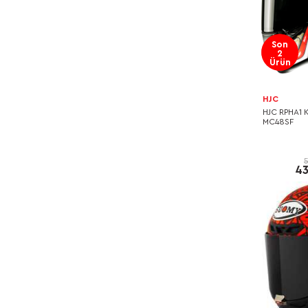
Son
2
Ürün
HJC
HJC RPHA1
MC48SF
43