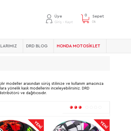
0
Üye
Sepet
0
₺
Giriş - Kayıt
LARIMIZ
DRD BLOG
HONDA MOTOSİKLET
ılır modeller arasından sürüş stilinize ve kullanım amacınıza
lara yönelik kask modellerini inceleyebilirsiniz. DRD
ribütörü ve dağıtıcısıdır.