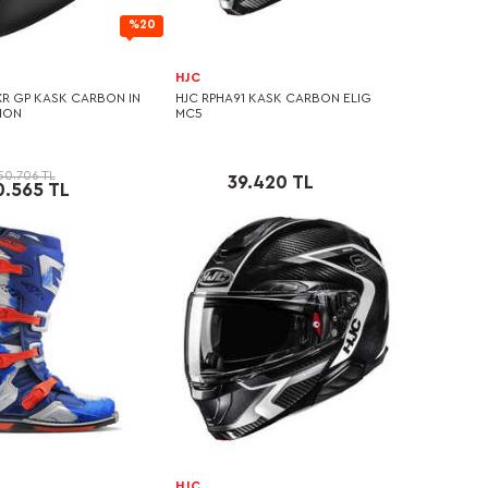
%20
HJC
XR GP KASK CARBON IN
HJC RPHA91 KASK CARBON ELIG
TION
MC5
50.706 TL
39.420 TL
0.565 TL
HJC