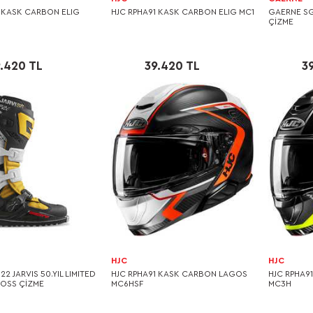
1 KASK CARBON ELIG
HJC RPHA91 KASK CARBON ELIG MC1
GAERNE SG
ÇİZME
.420 TL
39.420 TL
3
HJC
HJC
2 JARVIS 50.YIL LIMITED
HJC RPHA91 KASK CARBON LAGOS
HJC RPHA9
ROSS ÇİZME
MC6HSF
MC3H