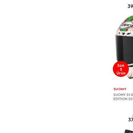
39
Son
5
Ürün
SUOMY
SUOMY S1-
EDITION 20
3