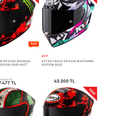
%20
KYT
XR GP KASK BAGNAIA
KYT KX-1 RACE GP KASK BASTIANINI
DITION 2025 MATT
EDITION 2025
59.346 TL
43.200 TL
7.477 TL