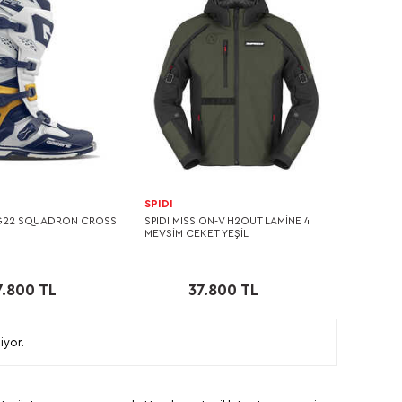
SPIDI
G22 SQUADRON CROSS
SPIDI MISSION-V H2OUT LAMİNE 4
MEVSİM CEKET YEŞİL
7.800 TL
37.800 TL
iyor.