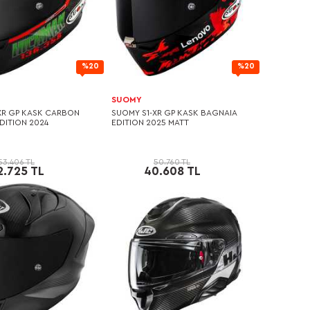
%20
%20
SUOMY
XR GP KASK CARBON
SUOMY S1-XR GP KASK BAGNAIA
DITION 2024
EDITION 2025 MATT
53.406 TL
50.760 TL
2.725 TL
40.608 TL