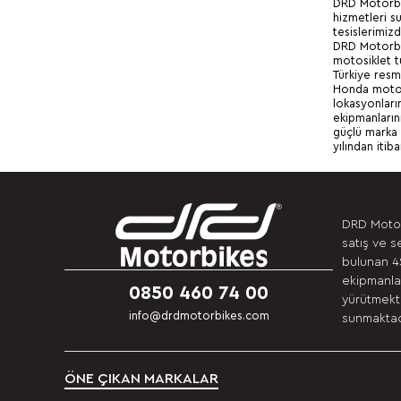
DRD Motorbik
hizmetleri s
tesislerimiz
DRD Motorbik
motosiklet t
Türkiye resm
Honda motosi
lokasyonları
ekipmanların
güçlü marka 
yılından itib
DRD Motor
satış ve s
bulunan 4S
ekipmanlar
0850 460 74 00
yürütmekte
info@drdmotorbikes.com
sunmaktadı
ÖNE ÇIKAN MARKALAR