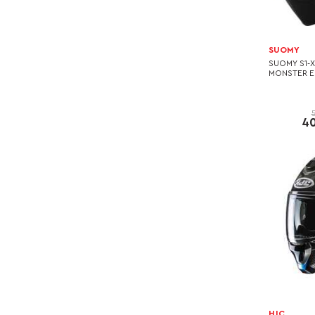
SUOMY
SUOMY S1-
MONSTER E
40
HJC