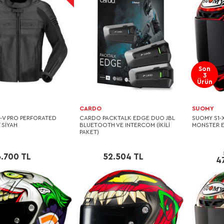
Son
3
Ürün
CARDO
SUOMY
R-V PRO PERFORATED
CARDO PACKTALK EDGE DUO JBL
SUOMY S1-
 SİYAH
BLUETOOTH VE INTERCOM (İKİLİ
MONSTER E
PAKET)
.700 TL
52.504 TL
4