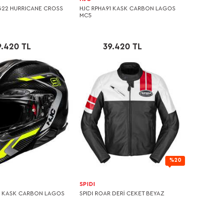
22 HURRICANE CROSS
HJC RPHA91 KASK CARBON LAGOS
MC5
9.420 TL
39.420 TL
%20
SPIDI
1 KASK CARBON LAGOS
SPIDI ROAR DERİ CEKET BEYAZ