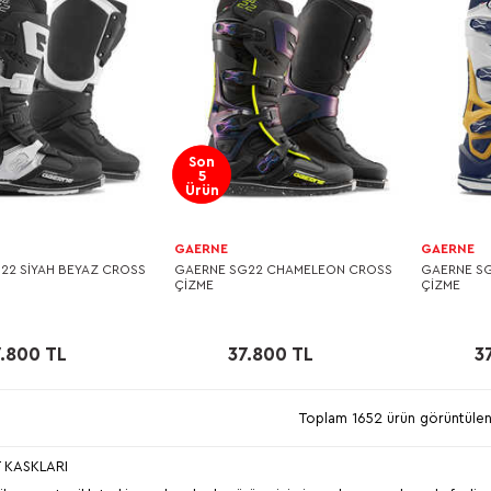
Son
5
Ürün
GAERNE
GAERNE
22 SİYAH BEYAZ CROSS
GAERNE SG22 CHAMELEON CROSS
GAERNE S
ÇİZME
ÇİZME
.800 TL
37.800 TL
3
Toplam 1652 ürün görüntülen
 KASKLARI