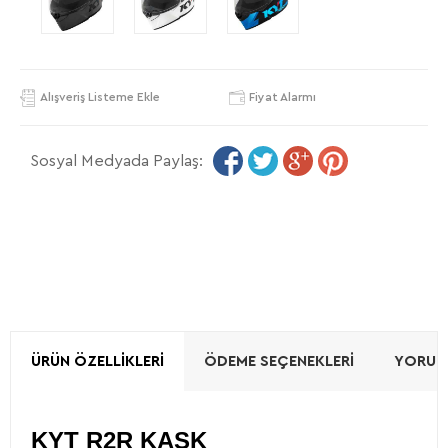
Alışveriş Listeme Ekle
Fiyat Alarmı
Sosyal Medyada Paylaş:
ÜRÜN ÖZELLIKLERI
ÖDEME SEÇENEKLERI
YORUML
KYT R2R KASK