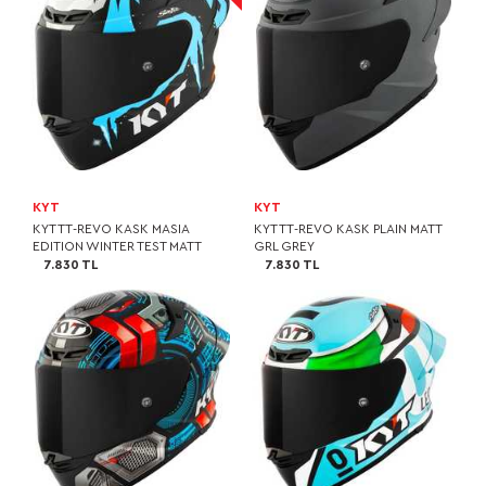
KYT
KYT
KYT TT-REVO KASK MASIA
KYT TT-REVO KASK PLAIN MATT
EDITION WINTER TEST MATT
GRL GREY
7.830 TL
7.830 TL