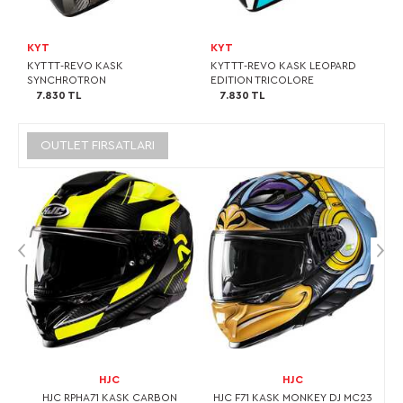
KYT
KYT
KYT TT-REVO KASK
KYT TT-REVO KASK LEOPARD
SYNCHROTRON
EDITION TRICOLORE
7.830 TL
7.830 TL
OUTLET FIRSATLARI
HJC
HJC
L
HJC RPHA71 KASK CARBON
HJC F71 KASK MONKEY DJ MC23