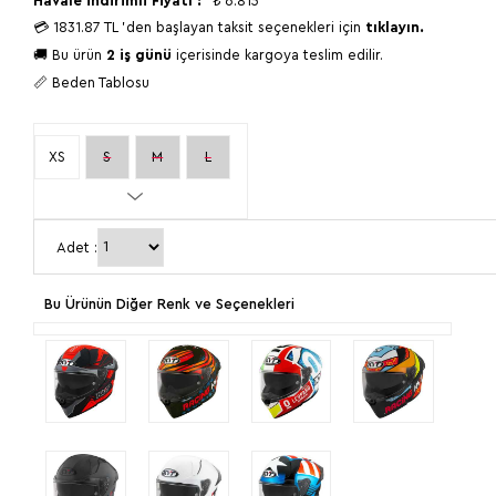
Havale İndirimli Fiyatı :
₺
6.815
💳
1831.87 TL
'den başlayan taksit seçenekleri için
tıklayın.
🚚 Bu ürün
2 iş günü
içerisinde kargoya teslim edilir.
📏 Beden Tablosu
XS
S
M
L
XL
2XL
Adet :
Bu Ürünün Diğer Renk ve Seçenekleri