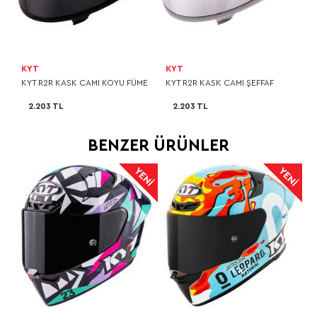
KYT
KYT
KYT R2R KASK CAMI KOYU FÜME
KYT R2R KASK CAMI ŞEFFAF
2.203 TL
2.203 TL
BENZER ÜRÜNLER