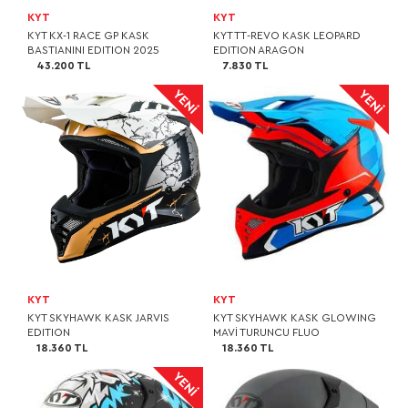
KYT
KYT
KYT KX-1 RACE GP KASK
KYT TT-REVO KASK LEOPARD
BASTIANINI EDITION 2025
EDITION ARAGON
43.200 TL
7.830 TL
KYT
KYT
KYT SKYHAWK KASK JARVIS
KYT SKYHAWK KASK GLOWING
EDITION
MAVİ TURUNCU FLUO
18.360 TL
18.360 TL