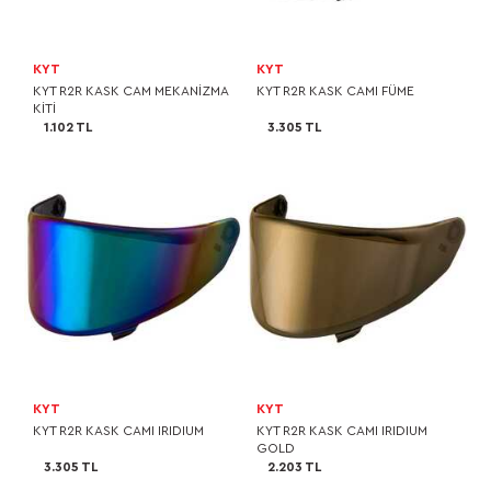
KYT
KYT
KYT R2R KASK CAM MEKANİZMA
KYT R2R KASK CAMI FÜME
KİTİ
1.102 TL
3.305 TL
KYT
KYT
KYT R2R KASK CAMI IRIDIUM
KYT R2R KASK CAMI IRIDIUM
GOLD
3.305 TL
2.203 TL