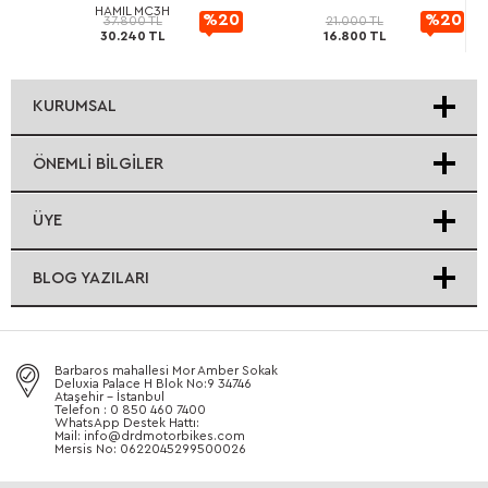
HAMIL MC3H
20
%20
%20
37.800 TL
21.000 TL
30.240 TL
16.800 TL
rimli
indirimli
indirimli
KURUMSAL
ÖNEMLI BILGILER
ÜYE
BLOG YAZILARI
Barbaros mahallesi Mor Amber Sokak
Deluxia Palace H Blok No:9 34746
Ataşehir - İstanbul
Telefon : 0 850 460 7400
WhatsApp Destek Hattı:
Mail: info@drdmotorbikes.com
Mersis No: 0622045299500026