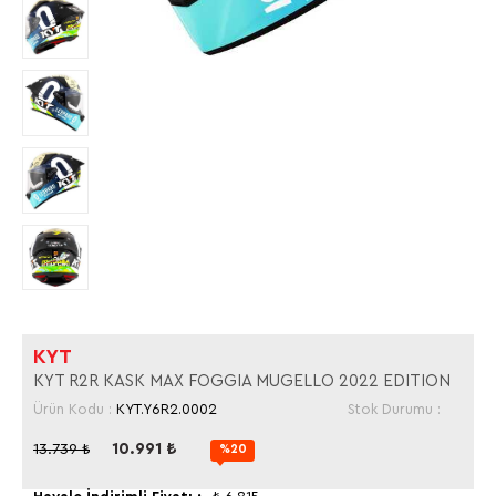
KYT
KYT R2R KASK MAX FOGGIA MUGELLO 2022 EDITION
Ürün Kodu :
KYT.Y6R2.0002
Stok Durumu :
10.991
₺
13.739
₺
%20