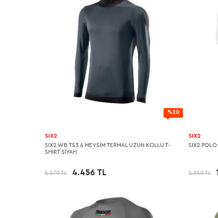
%20
SIX2
SIX2
SIX2 WB TS3 4 MEVSİM TERMAL UZUN KOLLU T-
SIX2 POLO
SHIRT SİYAH
4.456 TL
5.570 TL
2.350 TL