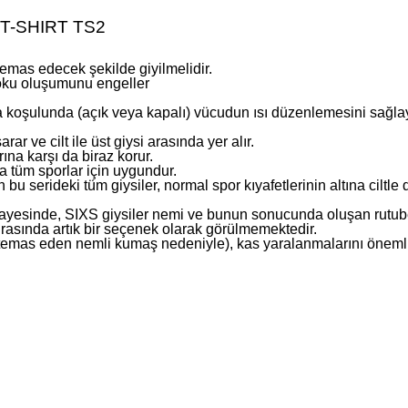
T-SHIRT TS2
 temas edecek şekilde giyilmelidir.
koku oluşumunu engeller
va koşulunda (açık veya kapalı) vücudun ısı düzenlemesini sağl
rar ve cilt ile üst giysi arasında yer alır.
rına karşı da biraz korur.
a tüm sporlar için uygundur.
 bu serideki tüm giysiler, normal spor kıyafetlerinin altına cilt
i sayesinde, SIXS giysiler nemi ve bunun sonucunda oluşan rutubet
sırasında artık bir seçenek olarak görülmemektedir.
emas eden nemli kumaş nedeniyle), kas yaralanmalarını önemli 