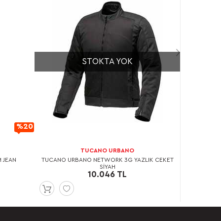
STOKTA YOK
%20
İndirimli
TUCANO URBANO
M JEAN
TUCANO URBANO NETWORK 3G YAZLIK CEKET
SİYAH
10.046 TL