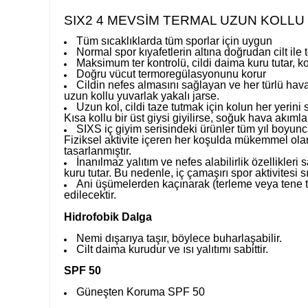
SIX2 4 MEVSİM TERMAL UZUN KOLLU 
Tüm sıcaklıklarda tüm sporlar için uygun
Normal spor kıyafetlerin altına doğrudan cilt ile
Maksimum ter kontrolü, cildi daima kuru tutar, 
Doğru vücut termoregülasyonunu korur
Cildin nefes almasını sağlayan ve her türlü ha
uzun kollu yuvarlak yakalı jarse.
Uzun kol, cildi taze tutmak için kolun her yerini sa
Kısa kollu bir üst giysi giyilirse, soğuk hava akımla
SIXS iç giyim serisindeki ürünler tüm yıl boyunc
Fiziksel aktivite içeren her koşulda mükemmel olan
tasarlanmıştır.
İnanılmaz yalıtım ve nefes alabilirlik özellikler
kuru tutar. Bu nedenle, iç çamaşırı spor aktivitesi 
Ani üşümelerden kaçınarak (terleme veya tene t
edilecektir.
Hidrofobik Dalga
Nemi dışarıya taşır, böylece buharlaşabilir.
Cilt daima kurudur ve ısı yalıtımı sabittir.
SPF 50
Güneşten Koruma SPF 50