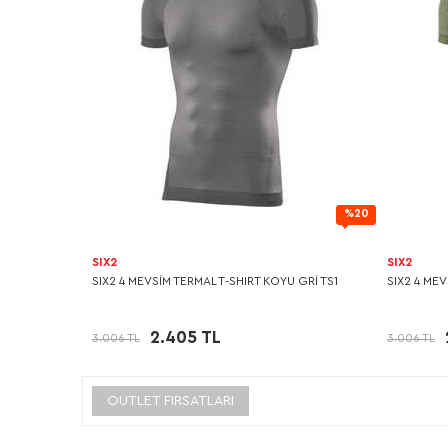
%20
SIX2
SIX2
SIX2 4 MEVSİM TERMAL T-SHIRT KOYU GRİ TS1
SIX2 4 MEV
2.405 TL
3.006 TL
3.006 TL
OUTLET FIRSATLARI