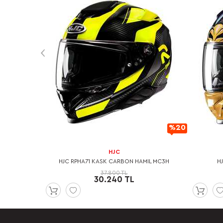
%20
%20
İndirimli
İndirimli
HJC
UN KOLLU T-
HJC RPHA71 KASK CARBON HAMIL MC3H
H
37.800 TL
30.240 TL