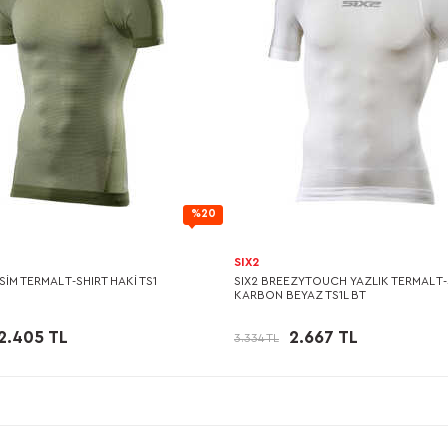
%20
SIX2
SİM TERMAL T-SHIRT HAKİ TS1
SIX2 BREEZYTOUCH YAZLIK TERMAL T-
KARBON BEYAZ TS1L BT
2.405 TL
2.667 TL
3.334 TL