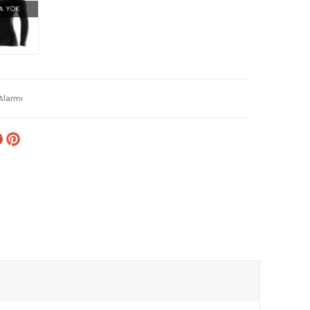
A YOK
Alarmı