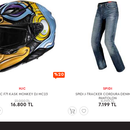
%20
İndirimli
HJC
SPIDI
JC F71 KASK MONKEY DJ MC23
SPIDI J-TRACKER CORDURA DENI
PANTOLON
21.000 TL
8.999 TL
16.800 TL
7.199 TL