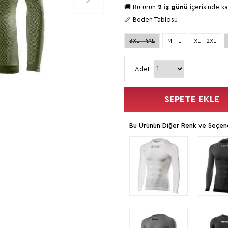
🚚 Bu ürün
2 iş günü
içerisinde ka
📏 Beden Tablosu
3XL - 4XL
M - L
XL - 2XL
Adet :
SEPETE EKLE
Bu Ürünün Diğer Renk ve Seçene