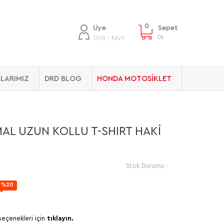
0
Üye
Sepet
0
₺
Giriş - Kayıt
LARIMIZ
DRD BLOG
HONDA MOTOSİKLET
MAL UZUN KOLLU T-SHIRT HAKİ
Stok Durumu :
%20
seçenekleri için
tıklayın.