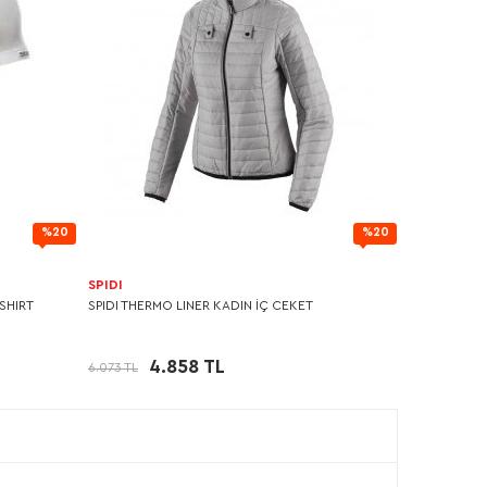
%20
%20
SPIDI
SHIRT
SPIDI THERMO LINER KADIN İÇ CEKET
4.858 TL
6.073 TL