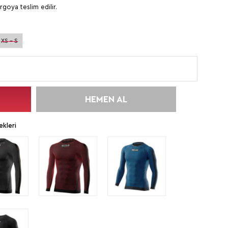
rgoya teslim edilir.
XS - S
HEMEN AL
kleri