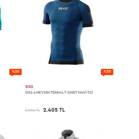
%20
%20
SIX2
SIX2 4 MEVSİM TERMAL T-SHIRT MAVİ TS1
2.405 TL
3.006 TL