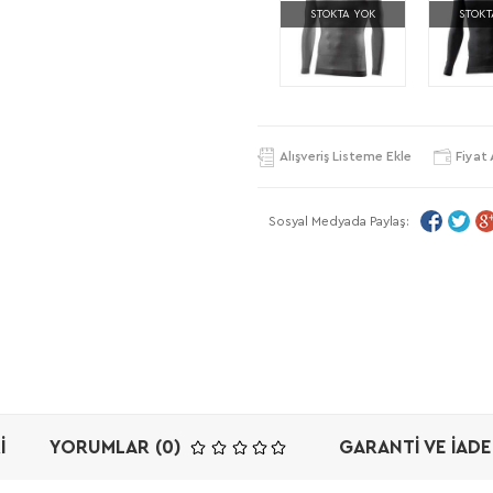
STOKTA YOK
STOKT
Alışveriş Listeme Ekle
Fiyat 
Sosyal Medyada Paylaş:
I
YORUMLAR (0)
GARANTI VE İADE