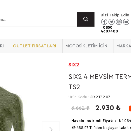
Bizi Takip Edin
0850
4607400
RI
OUTLET FIRSATLARI
MOTOSİKLETİM İÇİN
MARKA
SIX2
SIX2 4 MEVSİM TER
TS2
Ürün Kodu :
SIX2.TS2.07
2.930
₺
3.662
₺
Havale İndirimli Fiyatı :
₺
1.084
💳
488.27 TL
'den başlayan taksit 