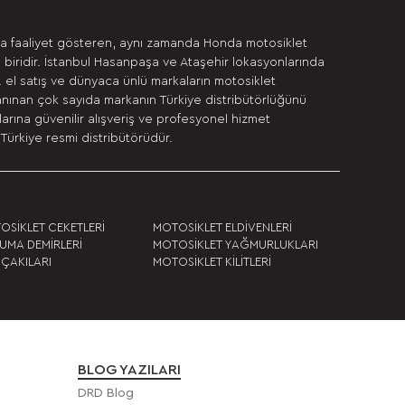
da faaliyet gösteren, aynı zamanda Honda motosiklet
 biridir. İstanbul Hasanpaşa ve Ataşehir lokasyonlarında
. el satış ve dünyaca ünlü markaların motosiklet
anınan çok sayıda markanın Türkiye distribütörlüğünü
rına güvenilir alışveriş ve profesyonel hizmet
Türkiye resmi distribütörüdür.
OSİKLET CEKETLERİ
MOTOSİKLET ELDİVENLERİ
UMA DEMİRLERİ
MOTOSİKLET YAĞMURLUKLARI
 ÇAKILARI
MOTOSİKLET KİLİTLERİ
BLOG YAZILARI
DRD Blog