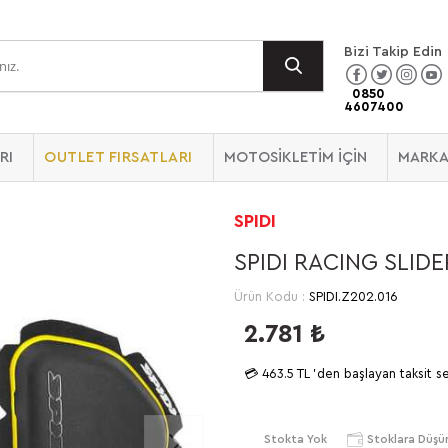
Bizi Takip Edin
0850
4607400
RI
OUTLET FIRSATLARI
MOTOSİKLETİM İÇİN
MARKA
SPIDI
SPIDI RACING SLIDE
Ürün Kodu :
SPIDI.Z202.016
2.781
₺
💳
463.5 TL
'den başlayan taksit s
Stokta Yok
Stoklara Düşü