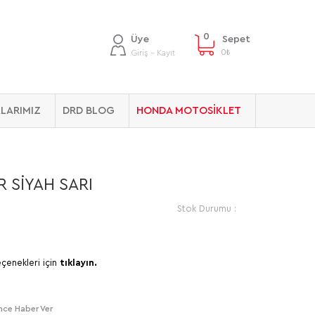
0
Üye
Sepet
0
₺
Giriş - Kayıt
LARIMIZ
DRD BLOG
HONDA MOTOSİKLET
R SİYAH SARI
Stok Durumu :
eçenekleri için
tıklayın.
nce Haber Ver