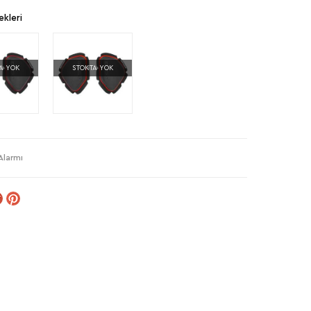
kleri
A YOK
STOKTA YOK
Alarmı