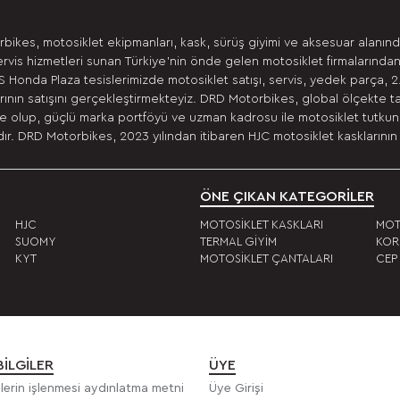
bikes, motosiklet ekipmanları, kask, sürüş giyimi ve aksesuar alanın
ervis hizmetleri sunan Türkiye’nin önde gelen motosiklet firmalarından
 Honda Plaza tesislerimizde motosiklet satışı, servis, yedek parça, 2
ının satışını gerçekleştirmekteyiz. DRD Motorbikes, global ölçekte t
 olup, güçlü marka portföyü ve uzman kadrosu ile motosiklet tutkunla
r. DRD Motorbikes, 2023 yılından itibaren HJC motosiklet kasklarının 
ÖNE ÇIKAN KATEGORİLER
HJC
MOTOSİKLET KASKLARI
MOT
SUOMY
TERMAL GİYİM
KOR
KYT
MOTOSİKLET ÇANTALARI
CEP
BILGILER
ÜYE
rilerin işlenmesi aydınlatma metni
Üye Girişi