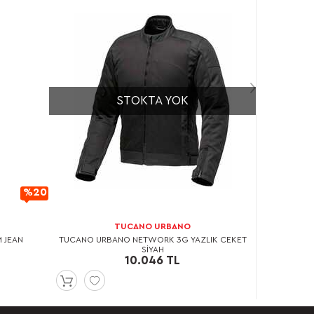
STOKTA YOK
%20
İndirimli
TUCANO URBANO
M JEAN
TUCANO URBANO NETWORK 3G YAZLIK CEKET
SİYAH
10.046 TL