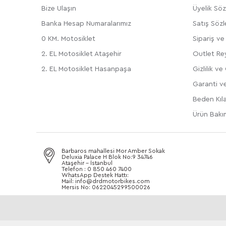
Bize Ulaşın
Üyelik Sö
Banka Hesap Numaralarımız
Satış Söz
0 KM. Motosiklet
Sipariş v
2. EL Motosiklet Ataşehir
Outlet Rey
2. EL Motosiklet Hasanpaşa
Gizlilik ve
Garanti ve
Beden Kıl
Ürün Bakım
Barbaros mahallesi Mor Amber Sokak
Deluxia Palace H Blok No:9 34746
Ataşehir - İstanbul
Telefon : 0 850 460 7400
WhatsApp Destek Hattı:
Mail: info@drdmotorbikes.com
Mersis No: 0622045299500026