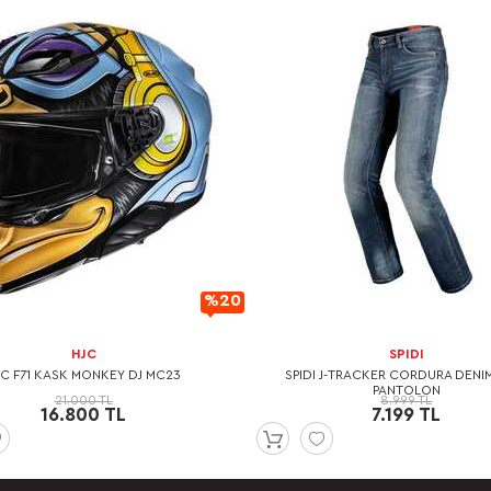
%20
İndirimli
HJC
SPIDI
JC F71 KASK MONKEY DJ MC23
SPIDI J-TRACKER CORDURA DENI
PANTOLON
21.000 TL
8.999 TL
16.800 TL
7.199 TL