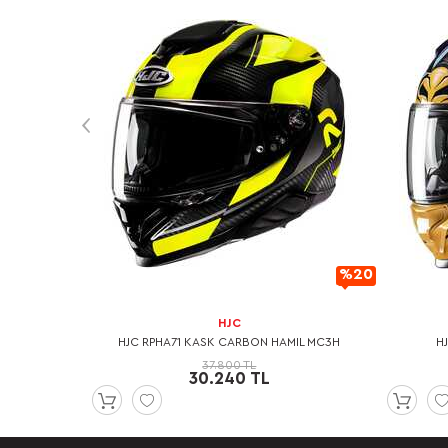
%20
%20
İndirimli
İndirimli
HJC
UN KOLLU T-
HJC RPHA71 KASK CARBON HAMIL MC3H
H
37.800 TL
30.240 TL