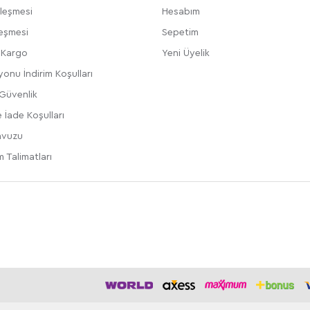
zleşmesi
Hesabım
leşmesi
Sepetim
e Kargo
Yeni Üyelik
onu İndirim Koşulları
 Güvenlik
 İade Koşulları
avuzu
 Talimatları