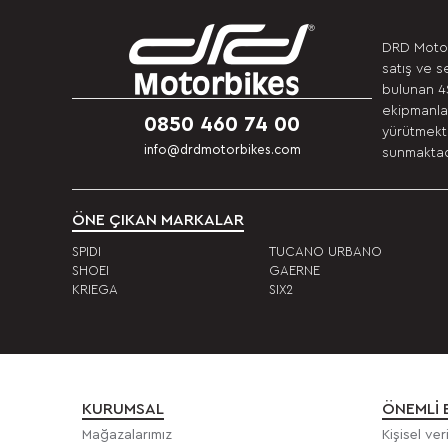
DRD Motor
satış ve s
bulunan 4S
ekipmanlar
0850 460 74 00
yürütmekte
info@drdmotorbikes.com
sunmaktadı
ÖNE ÇIKAN MARKALAR
SPIDI
TUCANO URBANO
SHOEI
GAERNE
KRIEGA
SIX2
KURUMSAL
ÖNEMLI 
Mağazalarımız
Kişisel ve