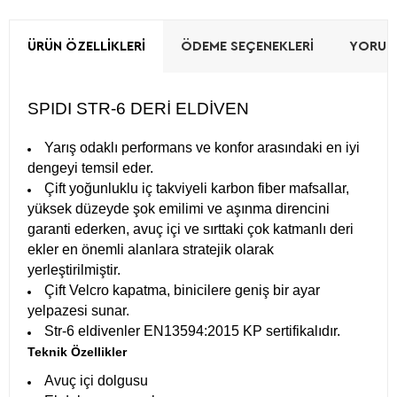
ÜRÜN ÖZELLIKLERI
ÖDEME SEÇENEKLERI
YORUML
SPIDI STR-6 DERİ ELDİVEN
Yarış odaklı performans ve konfor arasındaki en iyi
dengeyi temsil eder.
Çift yoğunluklu iç takviyeli karbon fiber mafsallar,
yüksek düzeyde şok emilimi ve aşınma direncini
garanti ederken, avuç içi ve sırttaki çok katmanlı deri
ekler en önemli alanlara stratejik olarak
yerleştirilmiştir.
Çift Velcro kapatma, binicilere geniş bir ayar
yelpazesi sunar.
Str-6 eldivenler EN13594:2015 KP sertifikalıdır.
Teknik Özellikler
Avuç içi dolgusu