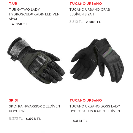
T.UR
TUCANO URBANO
T.UR G-TWO LADY
TUCANO URBANO CRAB
HYDROSCUD® KADIN ELDİVEN
ELDİVEN SİYAH
SİYAH
3.510 TL
2.808 TL
4.050 TL
SPIDI
TUCANO URBANO
SPIDI RAINWARRIOR 2 ELDİVEN
TUCANO URBANO BOSS LADY
KOYU GRİ
HYDROSCUD® KADIN ELDİVEN
8.373 TL
6.698 TL
4.881 TL