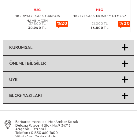
HJC
HJC
L
HJC RPHA71 KASK CARBON
HJC F71 KASK MONKEY DJ MC23
HAMIL MC3H
20
%20
%20
37.800 TL
21.000 TL
30.240 TL
16.800 TL
rimli
İndirimli
İndirimli
KURUMSAL
ÖNEMLI BILGILER
ÜYE
BLOG YAZILARI
Barbaros mahallesi Mor Amber Sokak
Deluxia Palace H Blok No:9 34746
Ataşehir - İstanbul
Telefon : 0 850 460 7400
WhatsApp Destek Hattı: