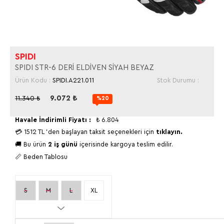
SPIDI
SPIDI STR-6 DERİ ELDİVEN SİYAH BEYAZ
Ürün Kodu :
SPIDI.A221.011
Stok Durumu :
9.072
₺
11.340
₺
%20
Havale İndirimli Fiyatı :
₺
6.804
💳
1512 TL
'den başlayan taksit seçenekleri için
tıklayın.
🚚 Bu ürün
2 iş günü
içerisinde kargoya teslim edilir.
📏 Beden Tablosu
S
M
L
XL
2XL