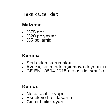
Teknik Özellikler:
Malzeme
:
%75 deri
%20 polyester
%5 poliamid
Koruma
:
Sert eklem korumaları
Avuç içi kısmında aşınmaya dayanıklı 
CE EN 13594:2015 motosiklet sertifikal
Konfor
:
Nefes alabilir yapı
Esnek ve hafif tasarım
Cırt cırt bilek ayarı