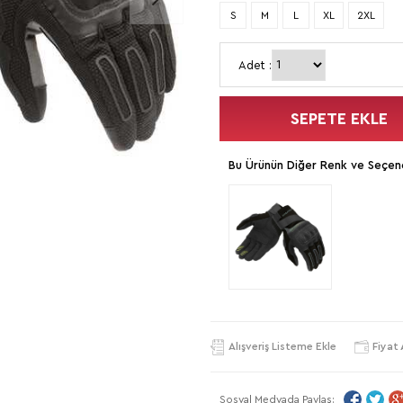
S
M
L
XL
2XL
Adet :
SEPETE EKLE
Bu Ürünün Diğer Renk ve Seçene
Alışveriş Listeme Ekle
Fiyat 
Sosyal Medyada Paylaş: