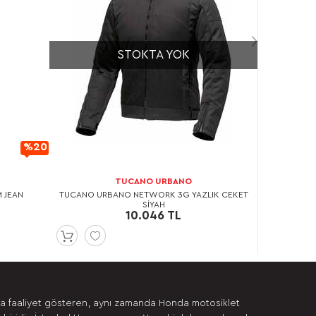
STOKTA YOK
%20
İndirimli
TUCANO URBANO
M JEAN
TUCANO URBANO NETWORK 3G YAZLIK CEKET
SİYAH
10.046 TL
da faaliyet gösteren, aynı zamanda Honda motosiklet