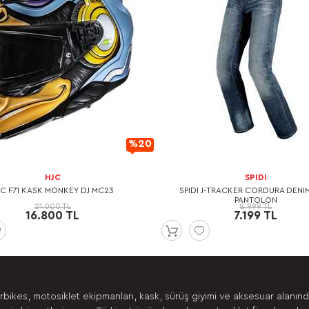
%20
İndirimli
HJC
SPIDI
JC F71 KASK MONKEY DJ MC23
SPIDI J-TRACKER CORDURA DENI
PANTOLON
21.000 TL
8.999 TL
16.800 TL
7.199 TL
bikes, motosiklet ekipmanları, kask, sürüş giyimi ve aksesuar alanın