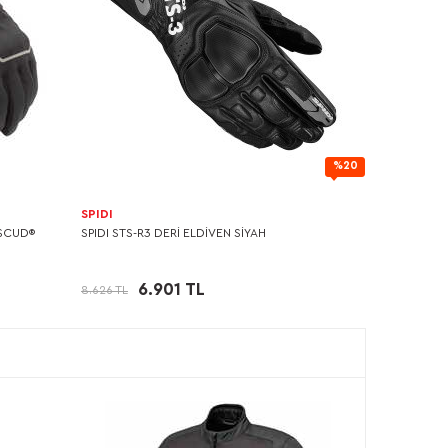
%20
SPIDI
SCUD®
SPIDI STS-R3 DERİ ELDİVEN SİYAH
6.901 TL
8.626 TL