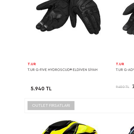
T.UR
T.UR
T.UR G-FIVE HYDROSCUD® ELDİVEN SİYAH
T.UR G-AD
9.450 TL
5.940 TL
OUTLET FIRSATLARI