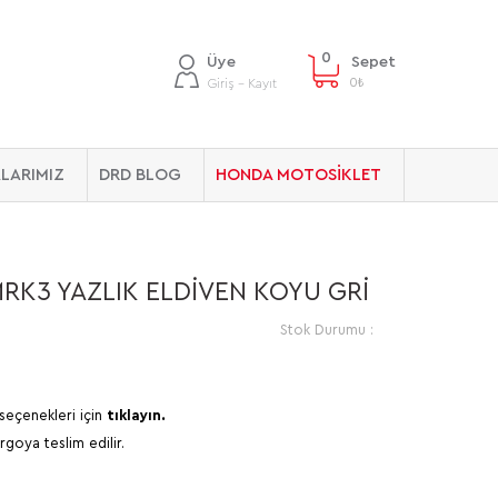
0
Üye
Sepet
0
₺
Giriş - Kayıt
LARIMIZ
DRD BLOG
HONDA MOTOSİKLET
K3 YAZLIK ELDİVEN KOYU GRİ
Stok Durumu :
seçenekleri için
tıklayın.
rgoya teslim edilir.