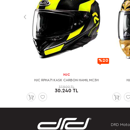
%20
%20
İndirimli
İndirimli
HJC
UN KOLLU T-
HJC RPHA71 KASK CARBON HAMIL MC3H
H
37.800 TL
30.240 TL
DRD Motor