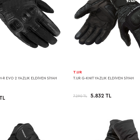
T.UR
H-R EVO 2 YAZLIK ELDİVEN SİYAH
T.UR G-KNIT YAZLIK ELDİVEN SİYAH
5.832 TL
7.290 TL
TL