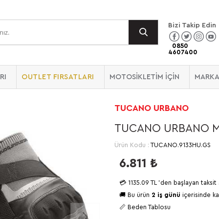
Bizi Takip Edin
0850
4607400
RI
OUTLET FIRSATLARI
MOTOSİKLETİM İÇİN
MARKA
TUCANO URBANO
TUCANO URBANO MR
Ürün Kodu :
TUCANO.9133HU.GS
6.811
₺
💳
1135.09 TL
'den başlayan taksit 
🚚 Bu ürün
2 iş günü
içerisinde ka
📏 Beden Tablosu