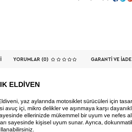
I
YORUMLAR (0)
GARANTI VE İADE
IK ELDİVEN
iveni, yaz aylarında motosiklet sürücüleri için tas
si avuç içi, mikro delikler ve aşınmaya karşı dayanıklı
yesinde ellerinizde mükemmel bir uyum ve nefes alabi
ırt ayarı sayesinde kişisel uyum sunar. Ayrıca, dokunm
lanabilirsiniz.