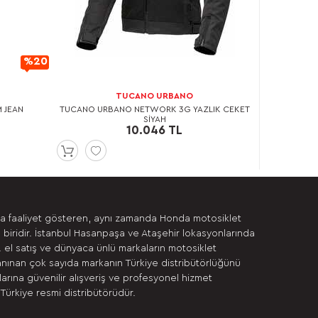
%20
İndirimli
TUCANO URBANO
M JEAN
TUCANO URBANO NETWORK 3G YAZLIK CEKET
SİYAH
10.046 TL
da faaliyet gösteren, aynı zamanda Honda motosiklet
 biridir. İstanbul Hasanpaşa ve Ataşehir lokasyonlarında
. el satış ve dünyaca ünlü markaların motosiklet
anınan çok sayıda markanın Türkiye distribütörlüğünü
rına güvenilir alışveriş ve profesyonel hizmet
Türkiye resmi distribütörüdür.