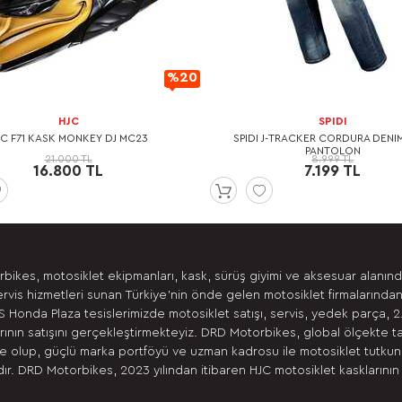
%20
İndirimli
HJC
SPIDI
JC F71 KASK MONKEY DJ MC23
SPIDI J-TRACKER CORDURA DENI
PANTOLON
21.000 TL
8.999 TL
16.800 TL
7.199 TL
bikes, motosiklet ekipmanları, kask, sürüş giyimi ve aksesuar alanın
ervis hizmetleri sunan Türkiye’nin önde gelen motosiklet firmalarından
 Honda Plaza tesislerimizde motosiklet satışı, servis, yedek parça, 2
ının satışını gerçekleştirmekteyiz. DRD Motorbikes, global ölçekte t
 olup, güçlü marka portföyü ve uzman kadrosu ile motosiklet tutkunla
r. DRD Motorbikes, 2023 yılından itibaren HJC motosiklet kasklarının 