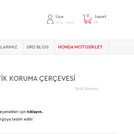
0
Üye
Sepet
0
₺
Giriş - Kayıt
LARIMIZ
DRD BLOG
HONDA MOTOSİKLET
STİK KORUMA ÇERÇEVESİ
Stok Durumu :
eçenekleri için
tıklayın.
rgoya teslim edilir.