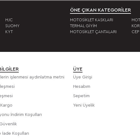
ÖNE ÇIKAN KATEGORİLER
HJC
MOTOSİKLET KASKLARI
MOT
SUOMY
TERMAL GİYİM
KOR
KYT
MOTOSİKLET ÇANTALARI
CEP
BILGILER
ÜYE
rilerin işlenmesi aydınlatma metni
Üye Girişi
zleşmesi
Hesabım
leşmesi
Sepetim
e Kargo
Yeni Üyelik
onu İndirim Koşulları
 Güvenlik
 İade Koşulları