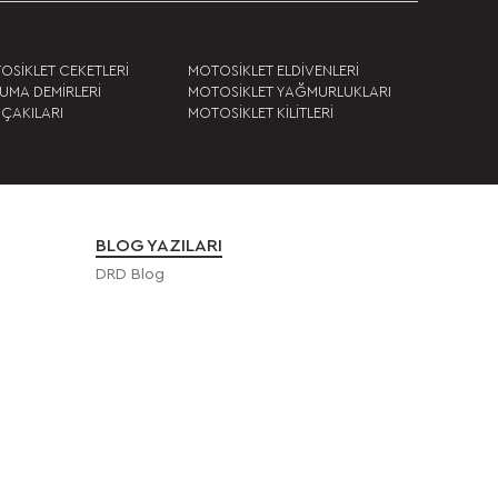
OSİKLET CEKETLERİ
MOTOSİKLET ELDİVENLERİ
UMA DEMİRLERİ
MOTOSİKLET YAĞMURLUKLARI
 ÇAKILARI
MOTOSİKLET KİLİTLERİ
BLOG YAZILARI
DRD Blog