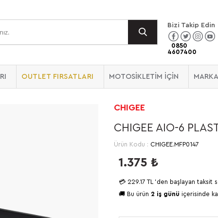
Bizi Takip Edin
0850
4607400
RI
OUTLET FIRSATLARI
MOTOSİKLETİM İÇİN
MARKA
CHIGEE
CHIGEE AIO-6 PLA
Ürün Kodu :
CHIGEE.MFP0147
1.375
₺
💳
229.17 TL
'den başlayan taksit s
🚚 Bu ürün
2 iş günü
içerisinde ka