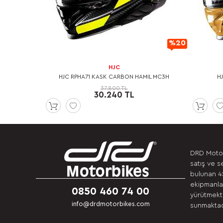
%20
%20
İndirimli
İndirimli
HJC
UN KOLLU T-
HJC RPHA71 KASK CARBON HAMIL MC3H
H
37.800 TL
30.240 TL
DRD Motor
satış ve s
bulunan 4S
ekipmanlar
0850 460 74 00
yürütmekte
info@drdmotorbikes.com
sunmaktadı