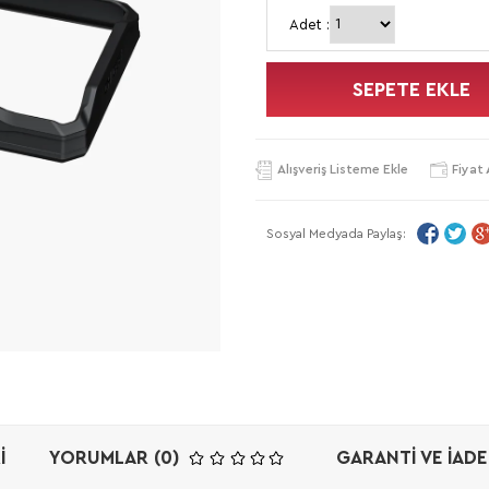
Adet :
SEPETE EKLE
Alışveriş Listeme Ekle
Fiyat 
Sosyal Medyada Paylaş:
I
YORUMLAR (0)
GARANTI VE İADE