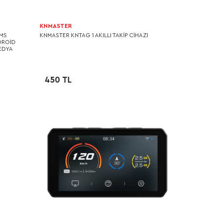
KNMASTER
PMS
KNMASTER KNTAG 1 AKILLI TAKIP CIHAZI
DROID
EDYA
450 TL