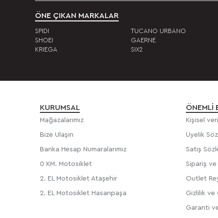
ÖNE ÇIKAN MARKALAR
SPIDI
TUCANO URBANO
SHOEI
GAERNE
KRIEGA
SIX2
KURUMSAL
ÖNEMLI 
Mağazalarımız
Kişisel ve
Bize Ulaşın
Üyelik Sö
Banka Hesap Numaralarımız
Satış Söz
0 KM. Motosiklet
Sipariş v
2. EL Motosiklet Ataşehir
Outlet Rey
2. EL Motosiklet Hasanpaşa
Gizlilik ve
Garanti ve