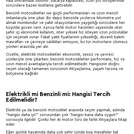
hâlâ sınırlamalar bulunur; batarya kapasitesi, uzun yol sürüşlerinde
sürücülere bazen kısıtlama getirebilir.
Benzinli motosikletler ise güçlü performansları ve uzun menzil
imkanlarıyla öne çıkar. Bir depo benzinle yüzlerce kilometre yol
almak mümkündür ve yakıt istasyonlarının yaygınlığı sürücülere her
koşulda güven verir. Ayrıca farklı motor hacimleri sayesinde ister
şehir içi ekonomik kullanım, ister yüksek hız isteyen uzun yolculuklar
için seçenek sunar. Fakat yakıt fiyatlarının yüksekliği, düzenli bakım
masrafları ve çevreye saldıkları emisyon, bu tür motorların olumsuz
yönleri arasında yer alır.
Özetle, elektrikli motosikletler ekonomik, sessiz ve çevreci
yönleriyle öne çıkarken; benzinli motosikletler performans, hız ve
uzun menzil avantajlarıyla tercih edilmektedir. Hangisinin doğru
seçim olacağı tamamen sürücünün ihtiyaçlarına, yaşam tarzına ve
bütçesine bağlıdır.
Elektrikli mi Benzinli mi: Hangisi Tercih
Edilmelidir?
Elektrikli ya da benzinli motosiklet arasında seçim yapmak, aslında
“hangisi daha iyi?” sorusundan çok “hangisi bana daha uygun?”
sorusuyla ilgilidir. Çünkü her iki motor türü de farklı ihtiyaçlara hitap
eder.
Eğer günlük hayatında daha çok şehir içinde kısa mesafeler kat