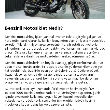
Benzinli Motosiklet Nedir?
Benzinli motosiklet, içten yanmalı motor teknolojisiyle çalışan ve
hareketini yakıt olarak kullanılan benzinden alan en klasik motosiklet
türüdür. Yıllardır milyonlarca sürücünün tercih ettiği bu motorlar,
silindirlerin içinde gerçekleşen yakıt-hava karışımının yanmasıyla güç
üretir. Ortaya çıkan enerji, şanzıman ve zincir sistemi aracılığıyla
tekerleklere aktarılır ve motosikletin hareket etmesini sağlar.
Benzinli motosikletlerin en büyük avantajı, güçlü performansları ve
uzun menzil imkânlarıdır. Bir depo benzinle yüzlerce kilometre yol
kat edebilmek, özellikle uzun yol sürüşlerinde sürücülere büyük
özgürlük sunar. Ayrıca dünya genelinde benzin istasyonlarının
yaygınlığı sayesinde yakıt bulma sorunu yaşanmaz; bu da onları
pratik ve her koşulda güvenilir bir seçenek haline getirir.
Bu motosikletler aynı zamanda farklı motor hacimleriyle (125
cc’den 1000 cc’nin üzerine kadar) her sürücüye hitap eder. Şehir
içinde ekonomik kullanıma uygun küçük hacimli modellerden,
yüksek hız ve güçlü tork isteyenler için üretilen büyük hacimli
modellere kadar geniş bir yelpazeye sahiptir.