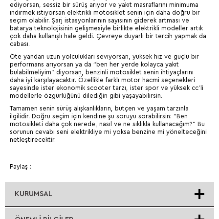
ediyorsan, sessiz bir sürüş arıyor ve yakıt masraflarını minimuma
indirmek istiyorsan elektrikli motosiklet senin için daha doğru bir
seçim olabilir. Şarj istasyonlarının sayısının giderek artması ve
batarya teknolojisinin gelişmesiyle birlikte elektrikli modeller artık
çok daha kullanışlı hale geldi. Çevreye duyarlı bir tercih yapmak da
cabası.
Öte yandan uzun yolculukları seviyorsan, yüksek hız ve güçlü bir
performans arıyorsan ya da “ben her yerde kolayca yakıt
bulabilmeliyim” diyorsan, benzinli motosiklet senin ihtiyaçlarını
daha iyi karşılayacaktır. Özellikle farklı motor hacmi seçenekleri
sayesinde ister ekonomik scooter tarzı, ister spor ve yüksek cc’li
modellerle özgürlüğünü dilediğin gibi yaşayabilirsin.
Tamamen senin sürüş alışkanlıkların, bütçen ve yaşam tarzınla
ilgilidir. Doğru seçim için kendine şu soruyu sorabilirsin: “Ben
motosikleti daha çok nerede, nasıl ve ne sıklıkla kullanacağım?” Bu
sorunun cevabı seni elektrikliye mi yoksa benzine mi yönelteceğini
netleştirecektir.
Paylaş :
KURUMSAL