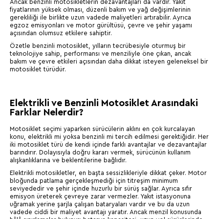
Ancak benzinli motosikletlerin dezavantajları da vardır. Yakıt
fiyatlarının yüksek olması, düzenli bakım ve yağ değişimlerinin
gerekliliği ile birlikte uzun vadede maliyetleri artırabilir. Ayrıca
egzoz emisyonları ve motor gürültüsü, çevre ve şehir yaşamı
açısından olumsuz etkilere sahiptir.
Özetle benzinli motosiklet, yılların tecrübesiyle oturmuş bir
teknolojiye sahip, performansı ve menziliyle öne çıkan, ancak
bakım ve çevre etkileri açısından daha dikkat isteyen geleneksel bir
motosiklet türüdür.
Elektrikli ve Benzinli Motosiklet Arasındaki
Farklar Nelerdir?
Motosiklet seçimi yaparken sürücülerin aklını en çok kurcalayan
konu, elektrikli mi yoksa benzinli mi tercih edilmesi gerektiğidir. Her
iki motosiklet türü de kendi içinde farklı avantajlar ve dezavantajlar
barındırır. Dolayısıyla doğru kararı vermek, sürücünün kullanım
alışkanlıklarına ve beklentilerine bağlıdır.
Elektrikli motosikletler, en başta sessizlikleriyle dikkat çeker. Motor
bloğunda patlama gerçekleşmediği için titreşim minimum
seviyededir ve şehir içinde huzurlu bir sürüş sağlar. Ayrıca sıfır
emisyon üreterek çevreye zarar vermezler. Yakıt istasyonuna
uğramak yerine şarjla çalışan bataryaları vardır ve bu da uzun
vadede ciddi bir maliyet avantajı yaratır. Ancak menzil konusunda