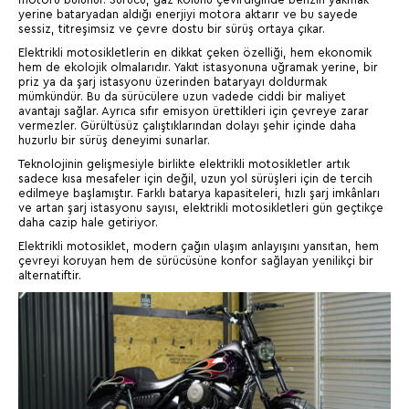
yerine bataryadan aldığı enerjiyi motora aktarır ve bu sayede
sessiz, titreşimsiz ve çevre dostu bir sürüş ortaya çıkar.
Elektrikli motosikletlerin en dikkat çeken özelliği, hem ekonomik
hem de ekolojik olmalarıdır. Yakıt istasyonuna uğramak yerine, bir
priz ya da şarj istasyonu üzerinden bataryayı doldurmak
mümkündür. Bu da sürücülere uzun vadede ciddi bir maliyet
avantajı sağlar. Ayrıca sıfır emisyon ürettikleri için çevreye zarar
vermezler. Gürültüsüz çalıştıklarından dolayı şehir içinde daha
huzurlu bir sürüş deneyimi sunarlar.
Teknolojinin gelişmesiyle birlikte elektrikli motosikletler artık
sadece kısa mesafeler için değil, uzun yol sürüşleri için de tercih
edilmeye başlamıştır. Farklı batarya kapasiteleri, hızlı şarj imkânları
ve artan şarj istasyonu sayısı, elektrikli motosikletleri gün geçtikçe
daha cazip hale getiriyor.
Elektrikli motosiklet, modern çağın ulaşım anlayışını yansıtan, hem
çevreyi koruyan hem de sürücüsüne konfor sağlayan yenilikçi bir
alternatiftir.