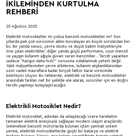
İKILEMINDEN KURTULMA
REHBERI
25 Ağustos 2025
Elektrikli motosikletler mi yoksa benzinli motosikletler mi? Son
yıllarda pek çok sürücünün aklını kurcalayan en büyük sorulardan biri
bu. Bir yanda sessiz, çevre dostu ve düşük bakım maliyetleriyle
öne çıkan elektrikliler; diğer yanda güçlü performansı, uzun menzili
ve yaygın kullanım ağıyla güven veren benzinliler… Tercih yaparken
sadece “hangisi daha hızlı?” sorusuna odaklanmak yeterli değil.
Yakıt maliyetlerinden çevre etkilerine, kullanım alışkanlıklarından
uzun vadeli masraflara kadar birçok faktör karar sürecinde
belirleyici oluyor. Bu rehberde, elektrikli ve benzinli motosikletler
arasındaki farkları net bir şekilde ele alarak, sürücüler için en doğru
tercihi yapmayı kolaylaştıracağız.
Elektrikli Motosiklet Nedir?
Elektrikli motosiklet, adından da anlaşılacağı üzere hareketini
tamamen elektrik enerjisiyle sağlayan modern ulaşım araçlarıdır.
Geleneksel benzinli motorlarda bulunan içten yanmalı sistem
yerine, elektrikli motosikletlerde güçlü bir batarya ve elektrik
motoru bulunur. Sürücü, gaz kolunu çevirdiğinde benzin yakmak