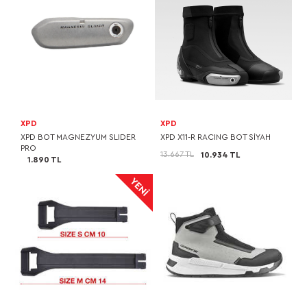
XPD
XPD
XPD BOT MAGNEZYUM SLIDER
XPD X11-R RACING BOT SİYAH
PRO
13.667 TL
10.934 TL
1.890 TL