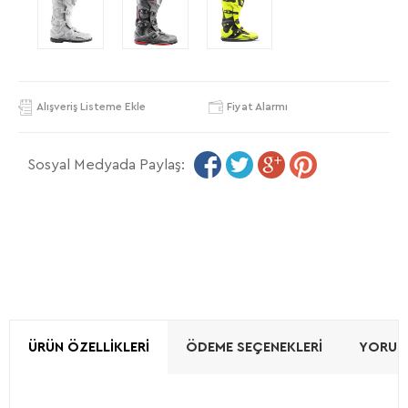
Alışveriş Listeme Ekle
Fiyat Alarmı
Sosyal Medyada Paylaş:
ÜRÜN ÖZELLIKLERI
ÖDEME SEÇENEKLERI
YORUML