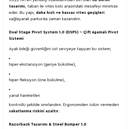
SG22’nin en yenilikçi özelliklerinden biri olan
3D burun
tasarımı
, taban ile vites kolu arasındaki mesafeyi minimize
eder. Bu yapı,
daha hızlı ve hassas vites geçişleri
sağlayarak parkurda zaman kazandırır.
Dual Stage Pivot System 1.0 (DSPS) – Çift Aşamalı Pivot
Sistemi
Ayak bileği güvenliğini üst seviyeye taşıyan bu sistem;
hiper-ekstansiyon (geriye bükülme),
hiper-fleksiyon (öne bükülme),
yanal hareketleri
kontrollü şekilde sınırlandırır. Ergonomiden ödün vermeden
sakatlanma riskini azaltır
.
Razorback Tasarımı & Steel Bumper 1.0