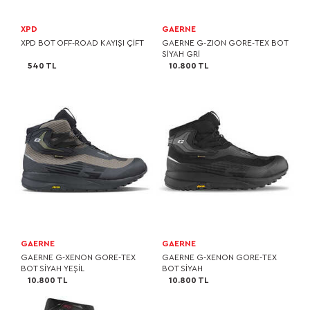
XPD
GAERNE
XPD BOT OFF-ROAD KAYIŞI ÇİFT
GAERNE G-ZION GORE-TEX BOT
SİYAH GRİ
540 TL
10.800 TL
GAERNE
GAERNE
GAERNE G-XENON GORE-TEX
GAERNE G-XENON GORE-TEX
BOT SİYAH YEŞİL
BOT SİYAH
10.800 TL
10.800 TL