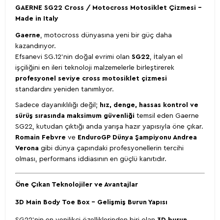
GAERNE SG22 Cross / Motocross Motosiklet Çizmesi –
Made in Italy
Gaerne
, motocross dünyasına yeni bir güç daha
kazandırıyor.
Efsanevi SG.12’nin doğal evrimi olan
SG22
, İtalyan el
işçiliğini en ileri teknoloji malzemelerle birleştirerek
profesyonel seviye cross motosiklet çizmesi
standardını yeniden tanımlıyor.
Sadece dayanıklılığı değil;
hız, denge, hassas kontrol ve
sürüş sırasında maksimum güvenliği
temsil eden Gaerne
SG22, kutudan çıktığı anda yarışa hazır yapısıyla öne çıkar.
Romain Febvre
ve
EnduroGP Dünya Şampiyonu Andrea
Verona
gibi dünya çapındaki profesyonellerin tercihi
olması, performans iddiasının en güçlü kanıtıdır.
Öne Çıkan Teknolojiler ve Avantajlar
3D Main Body Toe Box – Gelişmiş Burun Yapısı