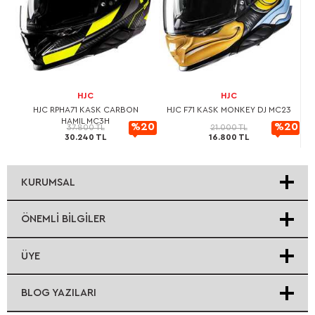
HJC
HJC
L
HJC RPHA71 KASK CARBON
HJC F71 KASK MONKEY DJ MC23
HAMIL MC3H
20
%20
%20
37.800 TL
21.000 TL
30.240 TL
16.800 TL
rimli
indirimli
indirimli
KURUMSAL
ÖNEMLI BILGILER
ÜYE
BLOG YAZILARI