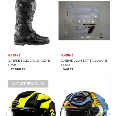
GAERNE
GAERNE
GAERNE SG22 CROSS ÇİZME
GAERNE UZUN BOT BAĞLAMASI
SİYAH
BEYAZ
37.800 TL
568 TL
OUTLET FIRSATLARI