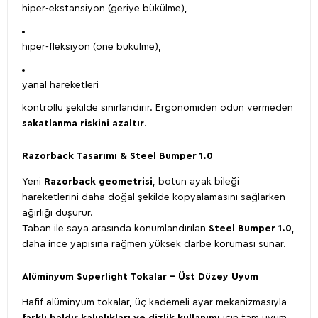
hiper-ekstansiyon (geriye bükülme),
hiper-fleksiyon (öne bükülme),
yanal hareketleri
kontrollü şekilde sınırlandırır. Ergonomiden ödün vermeden
sakatlanma riskini azaltır
.
Razorback Tasarımı & Steel Bumper 1.0
Yeni
Razorback geometrisi
, botun ayak bileği
hareketlerini daha doğal şekilde kopyalamasını sağlarken
ağırlığı düşürür.
Taban ile saya arasında konumlandırılan
Steel Bumper 1.0
,
daha ince yapısına rağmen yüksek darbe koruması sunar.
Alüminyum Superlight Tokalar – Üst Düzey Uyum
Hafif alüminyum tokalar, üç kademeli ayar mekanizmasıyla
farklı baldır kalınlıkları ve dizlik kullanımı
için tam uyum