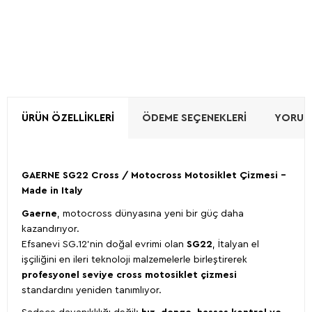
ÜRÜN ÖZELLIKLERI
ÖDEME SEÇENEKLERI
YORUML
GAERNE SG22 Cross / Motocross Motosiklet Çizmesi –
Made in Italy
Gaerne
, motocross dünyasına yeni bir güç daha
kazandırıyor.
Efsanevi SG.12’nin doğal evrimi olan
SG22
, İtalyan el
işçiliğini en ileri teknoloji malzemelerle birleştirerek
profesyonel seviye cross motosiklet çizmesi
standardını yeniden tanımlıyor.