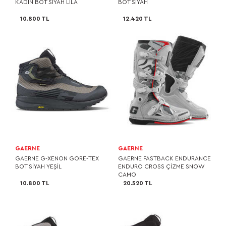
KADIN BOT SİYAH LİLA
BOT SİYAH
10.800 TL
12.420 TL
GAERNE
GAERNE
GAERNE G-XENON GORE-TEX
GAERNE FASTBACK ENDURANCE
BOT SİYAH YEŞİL
ENDURO CROSS ÇİZME SNOW
CAMO
10.800 TL
20.520 TL