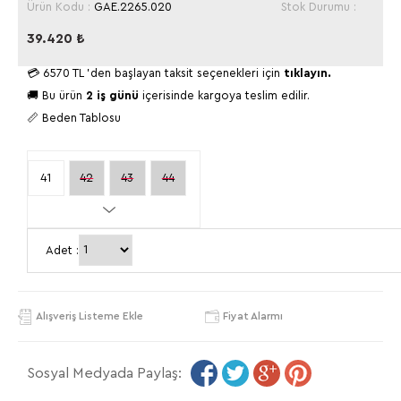
Ürün Kodu :
GAE.2265.020
Stok Durumu :
39.420
₺
💳
6570 TL
'den başlayan taksit seçenekleri için
tıklayın.
🚚 Bu ürün
2 iş günü
içerisinde kargoya teslim edilir.
📏 Beden Tablosu
41
42
43
44
45
46
Adet :
Alışveriş Listeme Ekle
Fiyat Alarmı
Sosyal Medyada Paylaş: