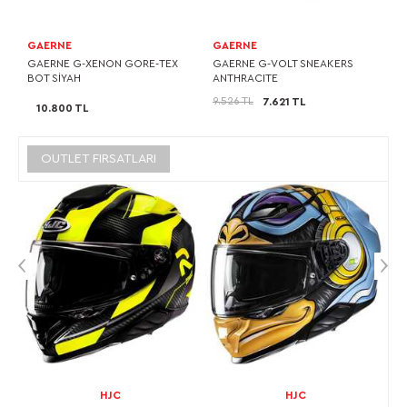
GAERNE
GAERNE
GAERNE G-XENON GORE-TEX
GAERNE G-VOLT SNEAKERS
BOT SİYAH
ANTHRACITE
9.526 TL
7.621 TL
10.800 TL
OUTLET FIRSATLARI
HJC
HJC