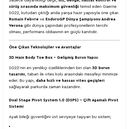
Sadece dayanıklılığı değil;
hız, denge, hassas kontrol ve
sürüş sırasında maksimum güvenliği
temsil eden Gaerne
SG22, kutudan çıktığı anda yarışa hazır yapısıyla öne çıkar.
Romain Febvre
ve
EnduroGP Dünya Şampiyonu Andrea
Verona
gibi dünya çapındaki profesyonellerin tercihi
olması, performans iddiasının en güçlü kanıtıdır.
Öne Çıkan Teknolojiler ve Avantajlar
3D Main Body Toe Box – Gelişmiş Burun Yapısı
SG22’nin en yenilikçi özelliklerinden biri olan
3D burun
tasarımı
, taban ile vites kolu arasındaki mesafeyi minimize
eder. Bu yapı,
daha hızlı ve hassas vites geçişleri
sağlayarak parkurda zaman kazandırır.
Dual Stage Pivot System 1.0 (DSPS) – Çift Aşamalı Pivot
Sistemi
Ayak bileği güvenliğini üst seviyeye taşıyan bu sistem;