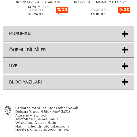
L
HJC RPHA71 KASK CARBON
HJC F71 KASK MONKEY DJ MC23
HAMIL MC3H
20
%20
%20
37.800 TL
21.000 TL
30.240 TL
16.800 TL
rimli
İndirimli
İndirimli
KURUMSAL
ÖNEMLI BILGILER
ÜYE
BLOG YAZILARI
Barbaros mahallesi Mor Amber Sokak
Deluxia Palace H Blok No:9 34746
Ataşehir - İstanbul
Telefon : 0 850 460 7400
WhatsApp Destek Hattı:
Mail: info@drdmotorbikes.com
Mersis No: 0622045299500026