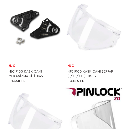
HJC
HJC
HJC F100 KASK CAMI
HJC F100 KASK CAMI ŞEFFAF
MEKANİZMA KİTİ HJ45
(L/XL/XXL) HJ45B
1.350 TL
3.186 TL