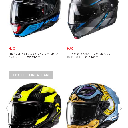
HJC
HJC
HJC RPHA91 KASK RAFINO MC21
HJC C91 KASK TERO MC2SF
34.020 TL
10.800 TL
27.216 TL
8.640 TL
OUTLET FIRSATLARI