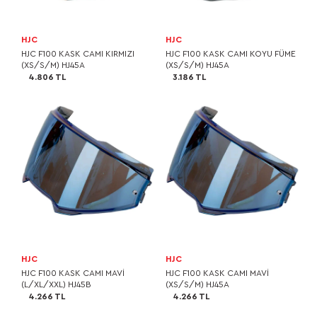
HJC
HJC
HJC F100 KASK CAMI KIRMIZI
HJC F100 KASK CAMI KOYU FÜME
(XS/S/M) HJ45A
(XS/S/M) HJ45A
4.806 TL
3.186 TL
HJC
HJC
HJC F100 KASK CAMI MAVİ
HJC F100 KASK CAMI MAVİ
(L/XL/XXL) HJ45B
(XS/S/M) HJ45A
4.266 TL
4.266 TL