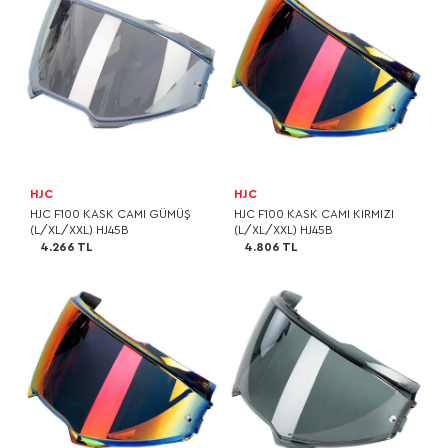
HJC
HJC
HJC F100 KASK CAMI GÜMÜŞ
HJC F100 KASK CAMI KIRMIZI
(L/XL/XXL) HJ45B
(L/XL/XXL) HJ45B
4.266 TL
4.806 TL