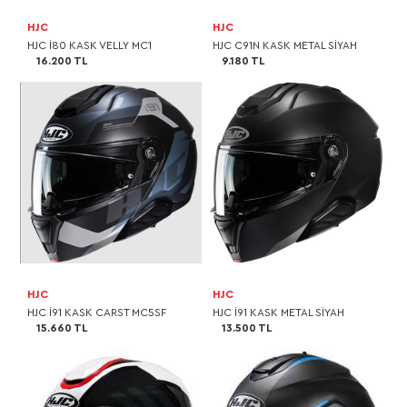
HJC
HJC
HJC I80 KASK VELLY MC1
HJC C91N KASK METAL SİYAH
16.200 TL
9.180 TL
HJC
HJC
HJC I91 KASK CARST MC5SF
HJC I91 KASK METAL SİYAH
15.660 TL
13.500 TL