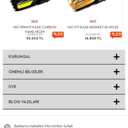
HJC
HJC
L
HJC RPHA71 KASK CARBON
HJC F71 KASK MONKEY DJ MC23
HAMIL MC3H
20
%20
%20
37.800 TL
21.000 TL
30.240 TL
16.800 TL
rimli
İndirimli
İndirimli
KURUMSAL
ÖNEMLI BILGILER
ÜYE
BLOG YAZILARI
Barbaros mahallesi Mor Amber Sokak