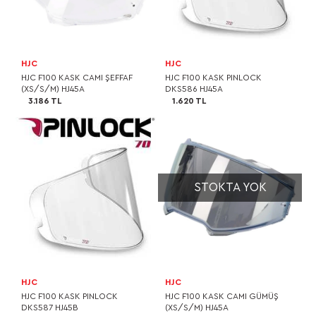
HJC
HJC
HJC F100 KASK CAMI ŞEFFAF
HJC F100 KASK PINLOCK
(XS/S/M) HJ45A
DKS586 HJ45A
3.186 TL
1.620 TL
STOKTA YOK
HJC
HJC
HJC F100 KASK PINLOCK
HJC F100 KASK CAMI GÜMÜŞ
DKS587 HJ45B
(XS/S/M) HJ45A