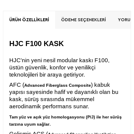
ÜRÜN ÖZELLIKLERI
ÖDEME SEÇENEKLERI
YORUML
HJC F100 KASK
HJC'nin yeni nesil modular kaskı F100,
üstün güvenlik, konfor ve yenilikçi
teknolojileri bir araya getiriyor.
AFC (
) kabuk
Advanced Fiberglass Composite
yapısı sayesinde hafif ve dayanıklı olan bu
kask, sürüş sırasında mükemmel
aerodinamik performans sunar.
Tam yüz ve açık yüz homologasyonu (P/J) ile her sürüş
.
tarzına uyum sağlar
Gelişmiş ACS (