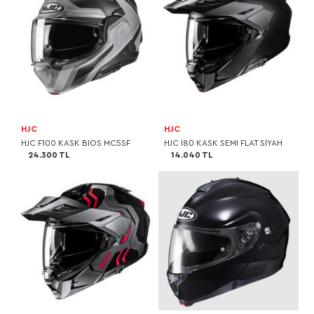
HJC
HJC
HJC F100 KASK BIOS MC5SF
HJC I80 KASK SEMI FLAT SİYAH
24.300 TL
14.040 TL