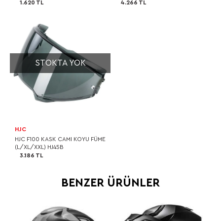
1.620 TL
4.266 TL
STOKTA YOK
HJC
HJC F100 KASK CAMI KOYU FÜME
(L/XL/XXL) HJ45B
3.186 TL
BENZER ÜRÜNLER