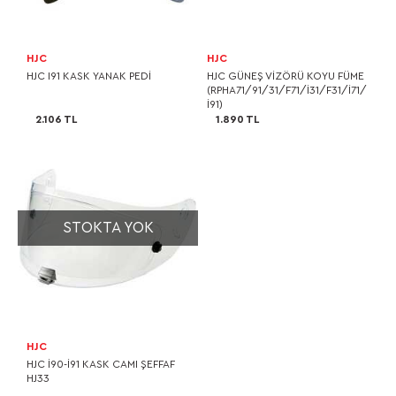
HJC
HJC
HJC I91 KASK YANAK PEDİ
HJC GÜNEŞ VİZÖRÜ KOYU FÜME
(RPHA71/91/31/F71/I31/F31/I71/
I91)
2.106 TL
1.890 TL
STOKTA YOK
HJC
HJC I90-I91 KASK CAMI ŞEFFAF
HJ33