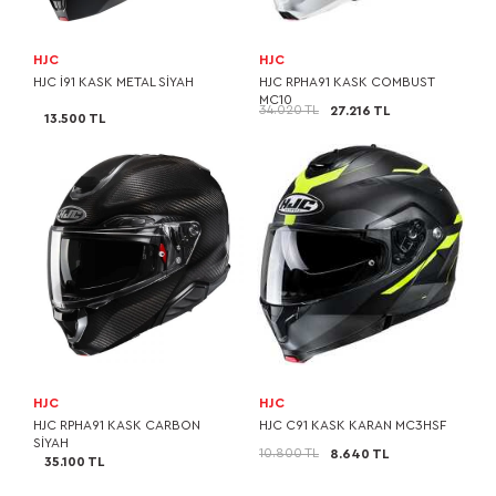
HJC
HJC
HJC I91 KASK METAL SİYAH
HJC RPHA91 KASK COMBUST
MC10
34.020 TL
27.216 TL
13.500 TL
HJC
HJC
HJC RPHA91 KASK CARBON
HJC C91 KASK KARAN MC3HSF
SİYAH
10.800 TL
8.640 TL
35.100 TL