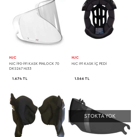
HJC
HJC
HJC I90-I91 KASK PINLOCK 70
HJC I91 KASK İÇ PEDİ
DKS267 HJ33
1.674 TL
1.566 TL
STOKTA YOK