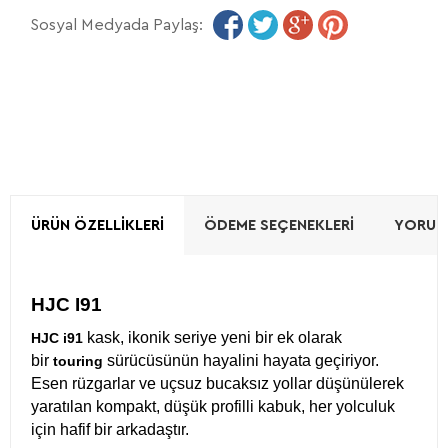
Sosyal Medyada Paylaş:
ÜRÜN ÖZELLIKLERI
ÖDEME SEÇENEKLERI
YORUML
HJC I91
kask, ikonik seriye yeni bir ek olarak
HJC i91
bir
sürücüsünün hayalini hayata geçiriyor.
touring
Esen rüzgarlar ve uçsuz bucaksız yollar düşünülerek
yaratılan kompakt, düşük profilli kabuk, her yolculuk
için hafif bir arkadaştır.