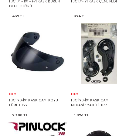
HJC I71 - I91 - F71 KASK BURUN
HJC I71-I91 KASK ÇENE PEDİ
DEFLEKTÖRÜ
432 TL
324 TL
HJC
HJC
HJC I90-I91 KASK CAMI KOYU
HJC I90-I91 KASK CAMI
FÜME HJ33
MEKANİZMA KİTİ HJ33
2.700 TL
1.026 TL