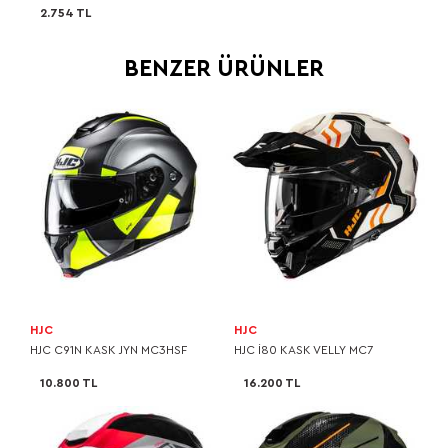
2.754 TL
BENZER ÜRÜNLER
HJC
HJC
HJC C91N KASK JYN MC3HSF
HJC I80 KASK VELLY MC7
10.800 TL
16.200 TL