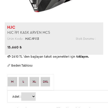
HJC
HJC I91 KASK ARVEN MC5
Ürün Kodu :
HJC.I91.13
Stok Durumu :
15.660
₺
💳
2610 TL
'den başlayan taksit seçenekleri için
tıklayın.
📏 Beden Tablosu
M
L
XL
2XL
Adet :