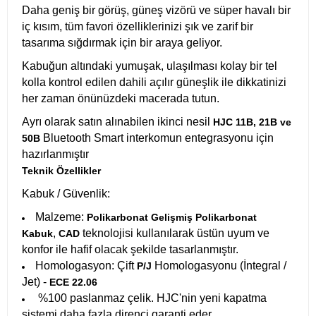
Daha geniş bir görüş, güneş vizörü ve süper havalı bir
iç kısım, tüm favori özelliklerinizi şık ve zarif bir
tasarıma sığdırmak için bir araya geliyor.
Kabuğun altındaki yumuşak, ulaşılması kolay bir tel
kolla kontrol edilen dahili açılır güneşlik ile dikkatinizi
her zaman önünüzdeki macerada tutun.
Ayrı olarak satın alınabilen ikinci nesil
HJC 11B, 21B ve
Bluetooth Smart interkomun entegrasyonu için
50B
hazırlanmıştır
Teknik Özellikler
Kabuk / Güvenlik:
Malzeme:
Polikarbonat Gelişmiş Polikarbonat
,
teknolojisi kullanılarak üstün uyum ve
Kabuk
CAD
konfor ile hafif olacak şekilde tasarlanmıştır.
Homologasyon: Çift
Homologasyonu (İntegral /
P/J
Jet) -
ECE 22.06
%100 paslanmaz çelik. HJC'nin yeni kapatma
sistemi daha fazla direnci garanti eder.