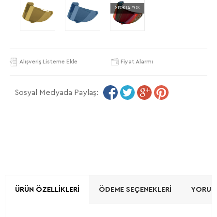
STOKTA YOK
Alışveriş Listeme Ekle
Fiyat Alarmı
Sosyal Medyada Paylaş:
ÜRÜN ÖZELLIKLERI
ÖDEME SEÇENEKLERI
YORUML