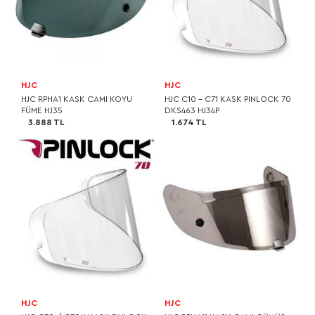
HJC
HJC
HJC RPHA1 KASK CAMI KOYU
HJC C10 - C71 KASK PINLOCK 70
FÜME HJ35
DKS463 HJ34P
3.888 TL
1.674 TL
HJC
HJC