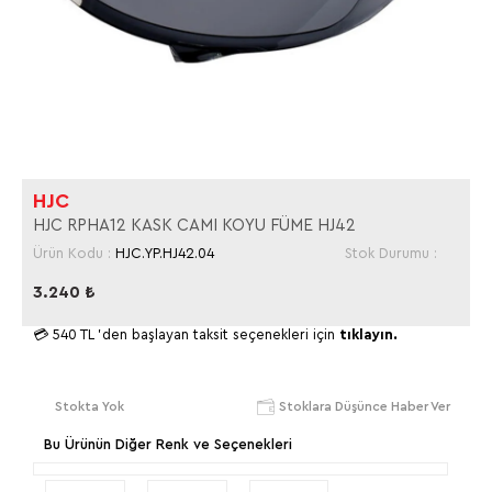
HJC
HJC RPHA12 KASK CAMI KOYU FÜME HJ42
Ürün Kodu :
HJC.YP.HJ42.04
Stok Durumu :
3.240
₺
💳
540 TL
'den başlayan taksit seçenekleri için
tıklayın.
Stokta Yok
Stoklara Düşünce Haber Ver
Bu Ürünün Diğer Renk ve Seçenekleri