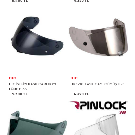
5.400 TL
4.320 TL
HJC
HJC
HJC I90-I91 KASK CAMI KOYU
HJC V10 KASK CAMI GÜMÜŞ HJ41
FÜME HJ33
2.700 TL
4.320 TL