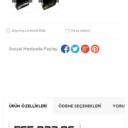
Alışveriş Listeme Ekle
Fiyat Alarmı
Sosyal Medyada Paylaş:
ÜRÜN ÖZELLIKLERI
ÖDEME SEÇENEKLERI
YORUML