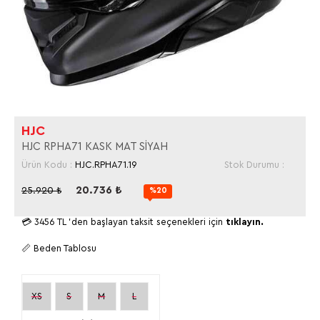
HJC
HJC RPHA71 KASK MAT SİYAH
Ürün Kodu :
HJC.RPHA71.19
Stok Durumu :
20.736
₺
25.920
₺
%20
💳
3456 TL
'den başlayan taksit seçenekleri için
tıklayın.
📏 Beden Tablosu
XS
S
M
L