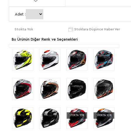
XL
2XL
Adet :
Stokta Yok
Stoklara Düşünce Haber Ver
Bu Ürünün Diğer Renk ve Seçenekleri
STOKTA YOK
STOKTA YOK