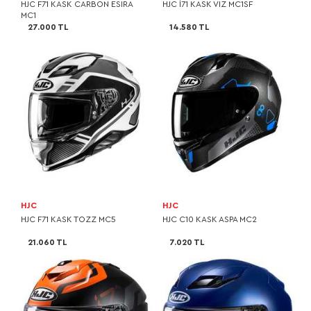
HJC F71 KASK CARBON ESIRA
HJC I71 KASK VIZ MC1SF
MC1
27.000 TL
14.580 TL
HJC
HJC
HJC F71 KASK TOZZ MC5
HJC C10 KASK ASPA MC2
21.060 TL
7.020 TL