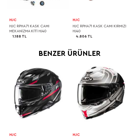
HJC
HJC
HJC RPHA71 KASK CAMI
HJC RPHA71 KASK CAMI KIRMIZI
MEKANİZMA KİTİ HJ40
HJ40
1.188 TL
4.806 TL
BENZER ÜRÜNLER
HJC
HJC