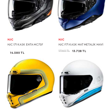
HJC
HJC
HJC I71 KASK ENTA MC7SF
HJC F71 KASK MAT METALİK MAVİ
17.160 TL
13.728 TL
14.580 TL