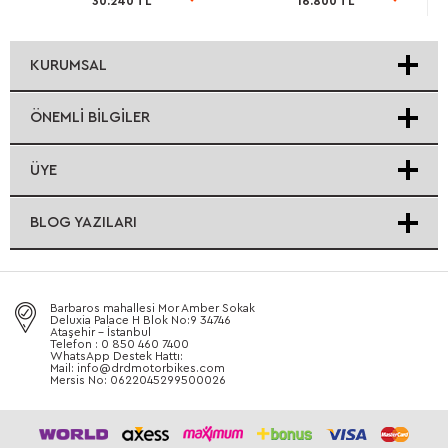
30.240 TL
16.800 TL
rimli
İndirimli
İndirimli
KURUMSAL
ÖNEMLI BILGILER
ÜYE
BLOG YAZILARI
Barbaros mahallesi Mor Amber Sokak
Deluxia Palace H Blok No:9 34746
Ataşehir - İstanbul
Telefon : 0 850 460 7400
WhatsApp Destek Hattı:
Mail: info@drdmotorbikes.com
Mersis No: 0622045299500026