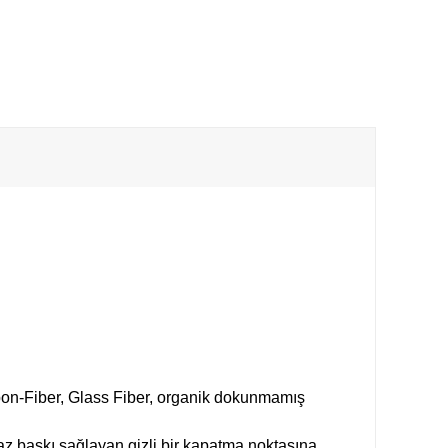
on-Fiber, Glass Fiber, organik dokunmamış
.
az baskı sağlayan gizli bir kapatma noktasına