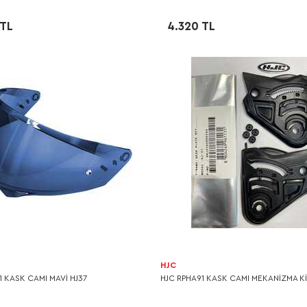
 TL
4.320 TL
HJC
1 KASK CAMI MAVİ HJ37
HJC RPHA91 KASK CAMI MEKANİZMA Kİ