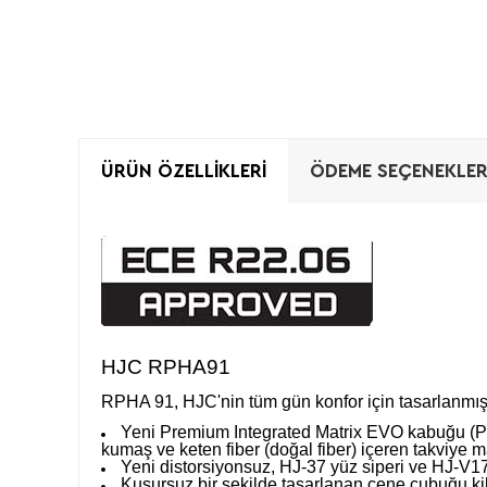
ÜRÜN ÖZELLIKLERI
ÖDEME SEÇENEKLER
HJC RPHA91
RPHA 91, HJC'nin tüm gün konfor için tasarlanmış 
Yeni Premium Integrated Matrix EVO kabuğu (PI
kumaş ve keten fiber (doğal fiber) içeren takviye ma
Yeni distorsiyonsuz, HJ-37 yüz siperi ve HJ-V17 
Kusursuz bir şekilde tasarlanan çene çubuğu ki