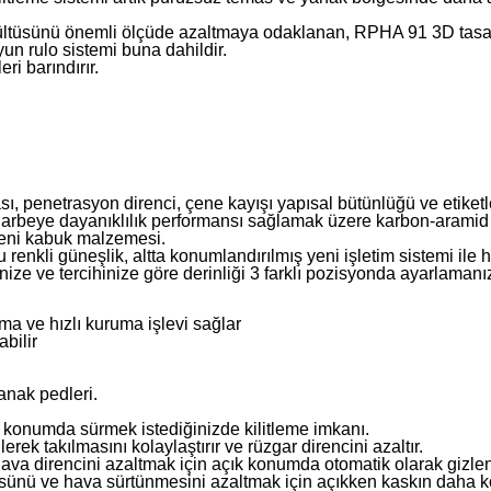
rültüsünü önemli ölçüde azaltmaya odaklanan, RPHA 91 3D tasar
yun rulo sistemi buna dahildir.
ri barındırır.
ması, penetrasyon direnci, çene kayışı yapısal bütünlüğü ve etiket
darbeye dayanıklılık performansı sağlamak üzere karbon-aramid el
yeni kabuk malzemesi.
nkli güneşlik, altta konumlandırılmış yeni işletim sistemi ile hız
ze ve tercihinize göre derinliği 3 farklı pozisyonda ayarlamanız
ma ve hızlı kuruma işlevi sağlar
abilir
yanak pedleri.
 konumda sürmek istediğinizde kilitleme imkanı.
ek takılmasını kolaylaştırır ve rüzgar direncini azaltır.
 hava direncini azaltmak için açık konumda otomatik olarak gizlen
tüsünü ve hava sürtünmesini azaltmak için açıkken kaskın daha 