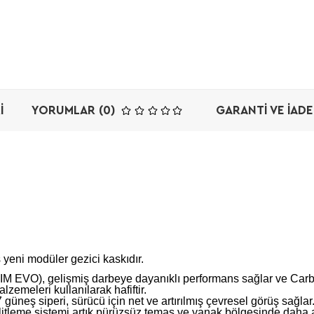
I
YORUMLAR (0)
GARANTI VE İADE
yeni modüler gezici kaskıdır.
M EVO), gelişmiş darbeye dayanıklı performans sağlar ve Carb
lzemeleri kullanılarak hafiftir.
güneş siperi, sürücü için net ve artırılmış çevresel görüş sağlar
litleme sistemi artık pürüzsüz temas ve yanak bölgesinde daha 