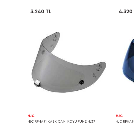
3.240 TL
4.320
HJC
HJC
HJC RPHA91 KASK CAMI KOYU FÜME HJ37
HJC RPHA9