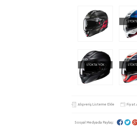
STOKT
STOKTA YOK
STOKT
Alışveriş Listeme Ekle
Fiyat 
Sosyal Medyada Paylaş: