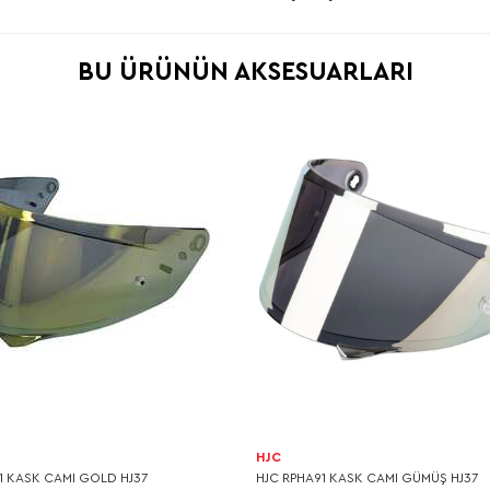
BU ÜRÜNÜN AKSESUARLARI
HJC
1 KASK CAMI GOLD HJ37
HJC RPHA91 KASK CAMI GÜMÜŞ HJ37