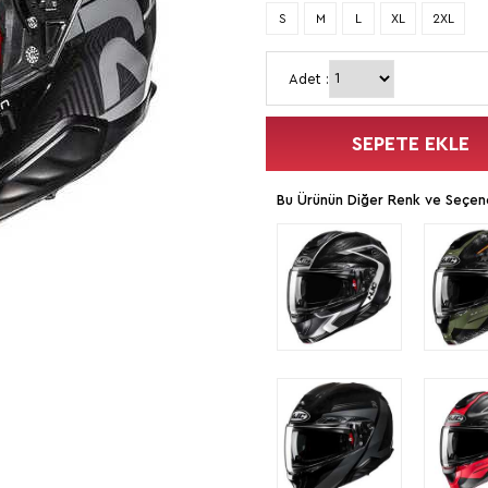
S
M
L
XL
2XL
Adet :
SEPETE EKLE
Bu Ürünün Diğer Renk ve Seçene