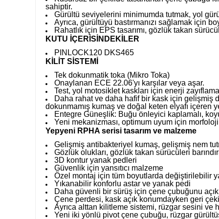
sahiptir.
Gürültü seviyelerini minimumda tutmak, yol gü
Ayrıca, gürültüyü bastırmanızı sağlamak için bo
Rahatlık için EPS tasarımı, gözlük takan sürücüle
KUTU İÇERİSİNDEKİLER
PINLOCK120 DKS465
KİLİT SİSTEMİ
Tek dokunmatik toka (Mikro Toka)
Onaylanan ECE 22.06'yı karşılar veya aşar.
Test, yol motosiklet kaskları için enerji zayıfla
Daha rahat ve daha hafif bir kask için gelişmiş 
dokunmamış kumaş ve doğal keten elyafı içeren 
Entegre Güneşlik: Buğu önleyici kaplamalı, koyu re
Yeni mekanizması, optimum uyum için morfolojini
Yepyeni RPHA serisi tasarım ve malzeme
Gelişmiş antibakteriyel kumaş, gelişmiş nem tut
Gözlük olukları, gözlük takan sürücüleri barındır
3D kontur yanak pedleri
Güvenlik için yansıtıcı malzeme
Özel montaj için tüm boyutlarda değiştirilebilir 
Yıkanabilir konforlu astar ve yanak pedi
Daha güvenli bir sürüş için çene çubuğunu açık
Çene perdesi, kask açık konumdayken geri çekiler
Ayrıca alttan kilitleme sistemi, rüzgar sesini ve
Yeni iki yönlü pivot çene çubuğu, rüzgar gürül