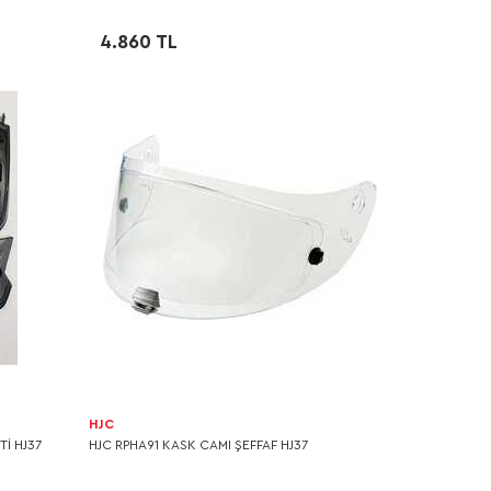
4.860 TL
HJC
Tİ HJ37
HJC RPHA91 KASK CAMI ŞEFFAF HJ37