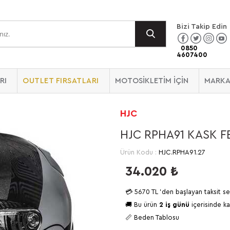
Bizi Takip Edin
0850
4607400
RI
OUTLET FIRSATLARI
MOTOSİKLETİM İÇİN
MARKA
HJC
HJC RPHA91 KASK 
Ürün Kodu :
HJC.RPHA91.27
34.020
₺
💳
5670 TL
'den başlayan taksit se
🚚 Bu ürün
2 iş günü
içerisinde ka
📏 Beden Tablosu