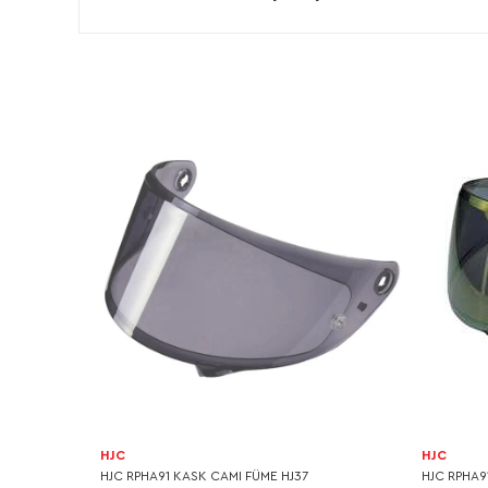
HJC
HJC
HJC RPHA91 KASK CAMI FÜME HJ37
HJC RPHA9