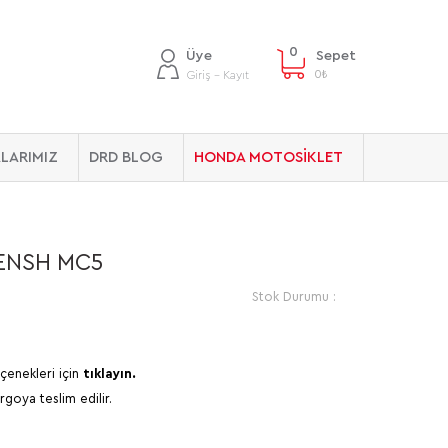
0
Üye
Sepet
0
₺
Giriş - Kayıt
LARIMIZ
DRD BLOG
HONDA MOTOSİKLET
FENSH MC5
Stok Durumu :
çenekleri için
tıklayın.
rgoya teslim edilir.