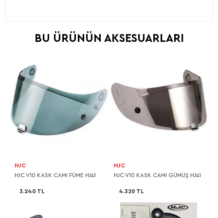
BU ÜRÜNÜN AKSESUARLARI
HJC
HJC
HJC V10 KASK CAMI FÜME HJ41
HJC V10 KASK CAMI GÜMÜŞ HJ41
3.240 TL
4.320 TL