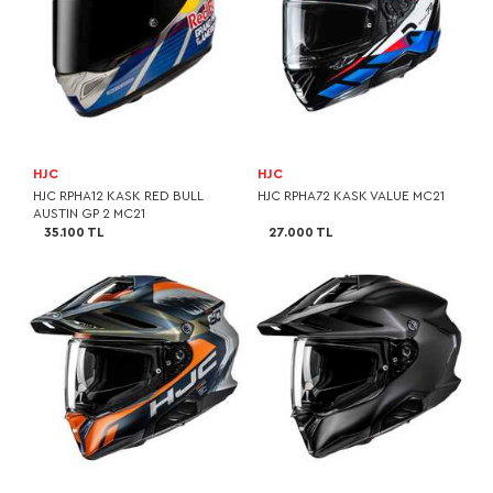
HJC
HJC
HJC RPHA12 KASK RED BULL
HJC RPHA72 KASK VALUE MC21
AUSTIN GP 2 MC21
35.100 TL
27.000 TL