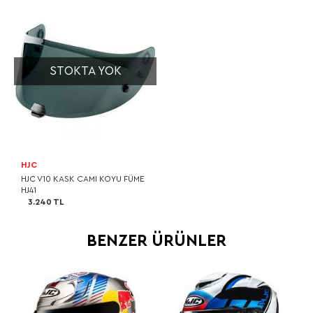
STOKTA YOK
HJC
HJC V10 KASK CAMI KOYU FÜME
HJ41
3.240 TL
BENZER ÜRÜNLER