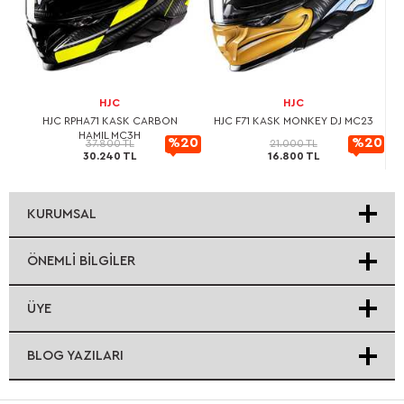
HJC
HJC
L
HJC RPHA71 KASK CARBON
HJC F71 KASK MONKEY DJ MC23
HAMIL MC3H
20
%20
%20
37.800 TL
21.000 TL
30.240 TL
16.800 TL
rimli
İndirimli
İndirimli
KURUMSAL
ÖNEMLI BILGILER
ÜYE
BLOG YAZILARI