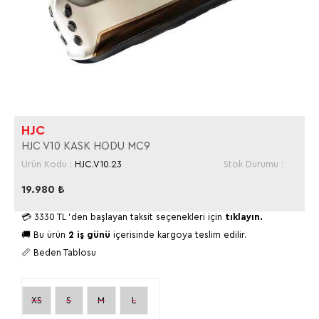
HJC
HJC V10 KASK HODU MC9
Ürün Kodu :
HJC.V10.23
Stok Durumu :
19.980
₺
💳
3330 TL
'den başlayan taksit seçenekleri için
tıklayın.
🚚 Bu ürün
2 iş günü
içerisinde kargoya teslim edilir.
📏 Beden Tablosu
XS
S
M
L