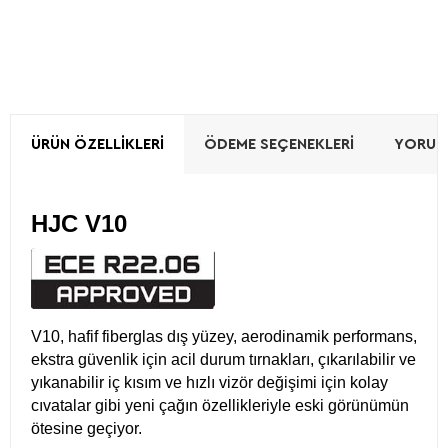
ÜRÜN ÖZELLIKLERI
ÖDEME SEÇENEKLERI
YORUML
HJC V10
V10, hafif fiberglas dış yüzey, aerodinamik performans,
ekstra güvenlik için acil durum tırnakları, çıkarılabilir ve
yıkanabilir iç kısım ve hızlı vizör değişimi için kolay
cıvatalar gibi yeni çağın özellikleriyle eski görünümün
ötesine geçiyor.