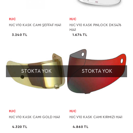
HJC
HJC
HJC V10 KASK CAMI ŞEFFAF HJ41
HJC V10 KASK PINLOCK DKS476
HJ41
3.240 TL
1.674 TL
STOKTA YOK
STOKTA YOK
HJC
HJC
HJC V10 KASK CAMI GOLD HJ41
HJC V10 KASK CAMI KIRMIZI HJ41
4.320 TL
4.860 TL