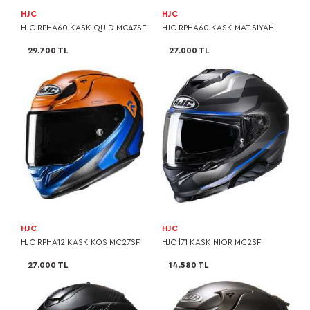
HJC
HJC
HJC RPHA60 KASK QUID MC47SF
HJC RPHA60 KASK MAT SİYAH
29.700 TL
27.000 TL
HJC
HJC
HJC RPHA12 KASK KOS MC27SF
HJC I71 KASK NIOR MC2SF
27.000 TL
14.580 TL