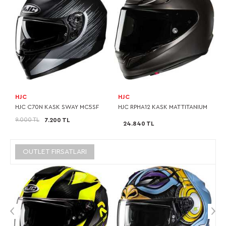
HJC
HJC
HJC C70N KASK SWAY MC5SF
HJC RPHA12 KASK MAT TITANIUM
9.000 TL
7.200 TL
24.840 TL
OUTLET FIRSATLARI