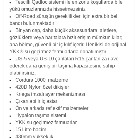
Tescilli Qadloc sistemi ile en zorlu koşullarda bile
yükü omuzlarınızda hissetmezsiniz
Off-Road sürüşün gereklilikleri için extra bir bel
bandı bulunmaktadır
Bir yan cep, daha küçük aksesuarlara, aletlere,
gözlüklere veya haritalara hızlı erişim mümkün kılar;
ana bölme, güvenli bir iç kılıf içerir. Her ikisi de orijinal
YKK® su geçirmez fermuarlarla donatılmıştır.
US-5 veya US-10 çantaları R15 çantanıza ilave
ederek daha geniş bir taşıma kapasitesine sahip
olabilirsiniz.
Cordura 1000 malzeme
420D Nylon özel dikişler
Kriega imzalı ayar mekanizması
Çıkarılabilir iç astar
Ön ve arkada reflektif malzemeler
Hypalon taşıma sistemi
YKK su geçirmez fermuarlar
15 Litre hacim
430mm yükseklik