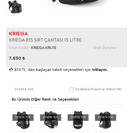
KRIEGA
KRIEGA R15 SIRT ÇANTASI 15 LITRE
Ürün Kodu :
KRIEGA.KRU15
Stok Durumu :
7.830
₺
💳
870 TL
'den başlayan taksit seçenekleri için
tıklayın.
Stokta Yok
Stoklara Düşünce Haber Ver
Bu Ürünün Diğer Renk ve Seçenekleri
STOKTA YOK
STOKTA YOK
STOKTA YOK
STOKTA YOK