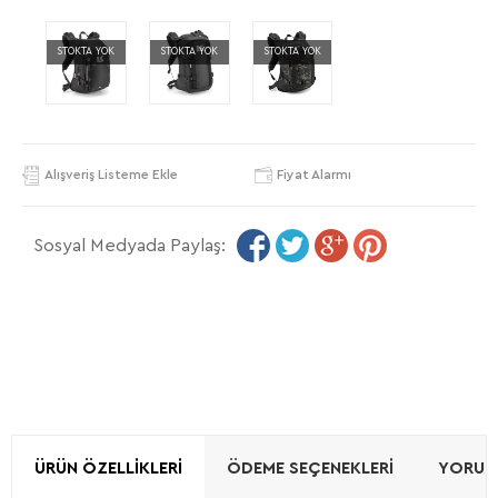
STOKTA YOK
STOKTA YOK
STOKTA YOK
Alışveriş Listeme Ekle
Fiyat Alarmı
Sosyal Medyada Paylaş:
ÜRÜN ÖZELLIKLERI
ÖDEME SEÇENEKLERI
YORUML