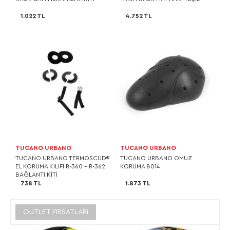
1.022 TL
4.752 TL
TUCANO URBANO
TUCANO URBANO
TUCANO URBANO TERMOSCUD®
TUCANO URBANO OMUZ
EL KORUMA KILIFI R-360 - R-362
KORUMA 8014
BAĞLANTI KİTİ
738 TL
1.873 TL
OUTLET FIRSATLARI