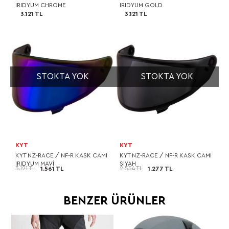
IRIDYUM CHROME
IRIDYUM GOLD
3.121 TL
3.121 TL
STOKTA YOK
STOKTA YOK
KYT
KYT
KYT NZ-RACE / NF-R KASK CAMI
KYT NZ-RACE / NF-R KASK CAMI
IRIDYUM MAVİ
SİYAH
3.121 TL
2.554 TL
1.561 TL
1.277 TL
BENZER ÜRÜNLER