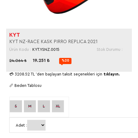
KYT
KYT NZ-RACE KASK PIRRO REPLICA 2021
Ürün Kodu :
KYT.YSNZ.0015
Stok Durumu :
19.251
₺
24.064
₺
%20
💳
3208.52 TL
'den başlayan taksit seçenekleri için
tıklayın.
📏 Beden Tablosu
S
M
L
XL
Adet :