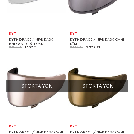
KYT
KYT
KYT NZ-RACE / NF-R KASK
KYT NZ-RACE / NF-R KASK CAMI
PINLOCK BUĞU CAMI
FÜME
2.213 TL
2.554 TL
1.107 TL
1.277 TL
STOKTA YOK
STOKTA YOK
KYT
KYT
KYT NZ-RACE / NF-R KASK CAMI
KYT NZ-RACE / NF-R KASK CAMI