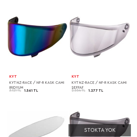
KYT
KYT
KYT NZ-RACE / NF-R KASK CAMI
KYT NZ-RACE / NF-R KASK CAMI
IRIDYUM
ŞEFFAF
3.121 TL
2.554 TL
1.561 TL
1.277 TL
STOKTA YOK