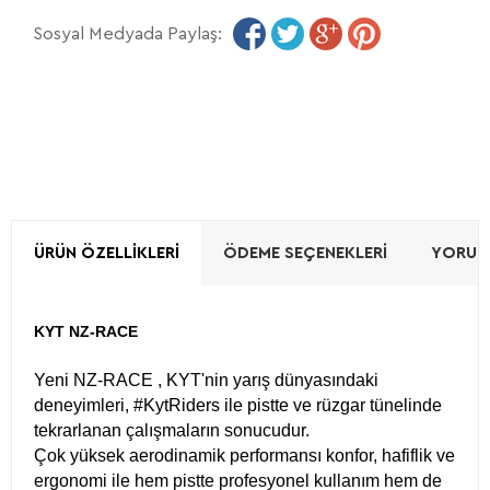
Sosyal Medyada Paylaş:
ÜRÜN ÖZELLIKLERI
ÖDEME SEÇENEKLERI
YORUML
KYT NZ-RACE
Yeni NZ-RACE , KYT'nin yarış dünyasındaki
deneyimleri, #KytRiders ile pistte ve rüzgar tünelinde
tekrarlanan çalışmaların sonucudur.
Çok yüksek aerodinamik performansı konfor, hafiflik ve
ergonomi ile hem pistte profesyonel kullanım hem de