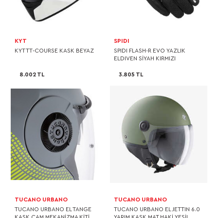
KYT
SPIDI
KYT TT-COURSE KASK BEYAZ
SPIDI FLASH-R EVO YAZLIK
ELDIVEN SİYAH KIRMIZI
8.002 TL
3.805 TL
TUCANO URBANO
TUCANO URBANO
TUCANO URBANO EL TANGE
TUCANO URBANO EL JETTIN 6.0
KASK CAM MEKANİZMA KİTİ
YARIM KASK MAT HAKİ YEŞİL