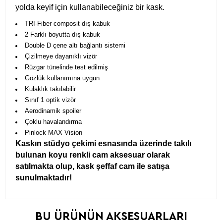
yolda keyif için kullanabileceğiniz bir kask.
TRI-Fiber composit dış kabuk
2 Farklı boyutta dış kabuk
Double D çene altı bağlantı sistemi
Çizilmeye dayanıklı vizör
Rüzgar tünelinde test edilmiş
Gözlük kullanımına uygun
Kulaklık takılabilir
Sınıf 1 optik vizör
Aerodinamik spoiler
Çoklu havalandırma
Pinlock MAX Vision
Kaskın stüdyo çekimi esnasında üzerinde takılı
bulunan koyu renkli cam aksesuar olarak
satılmakta olup, kask şeffaf cam ile satışa
sunulmaktadır!
BU ÜRÜNÜN AKSESUARLARI