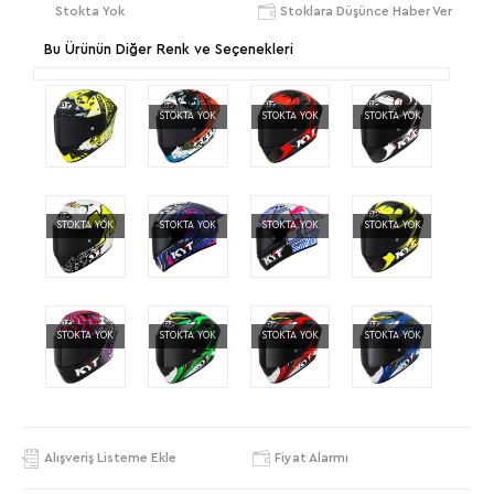
Stokta Yok
Stoklara Düşünce Haber Ver
Bu Ürünün Diğer Renk ve Seçenekleri
STOKTA YOK
STOKTA YOK
STOKTA YOK
STOKTA YOK
STOKTA YOK
STOKTA YOK
STOKTA YOK
STOKTA YOK
STOKTA YOK
STOKTA YOK
STOKTA YOK
Alışveriş Listeme Ekle
Fiyat Alarmı