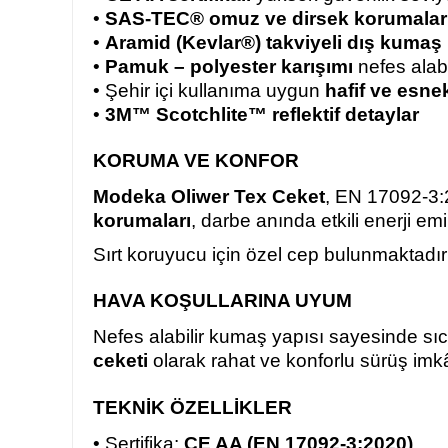
•
SAS-TEC® omuz ve dirsek korumalar
•
Aramid (Kevlar®) takviyeli dış kumaş
•
Pamuk – polyester karışımı
nefes alabi
• Şehir içi kullanıma uygun
hafif ve esne
•
3M™ Scotchlite™ reflektif detaylar
KORUMA VE KONFOR
Modeka Oliwer Tex Ceket
, EN 17092-3:
korumaları
, darbe anında etkili enerji emi
Sırt koruyucu için özel cep bulunmaktadı
HAVA KOŞULLARINA UYUM
Nefes alabilir kumaş yapısı sayesinde sıc
ceketi
olarak rahat ve konforlu sürüş imk
TEKNİK ÖZELLİKLER
• Sertifika:
CE AA (EN 17092-3:2020)