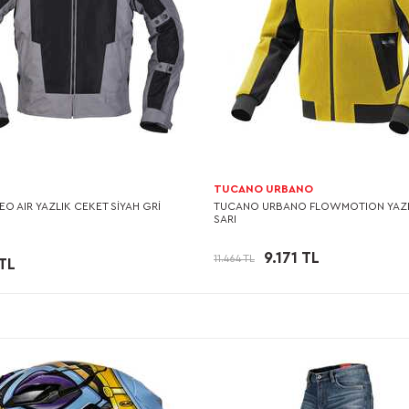
TUCANO URBANO
O AIR YAZLIK CEKET SİYAH GRİ
TUCANO URBANO FLOWMOTION YAZL
SARI
9.171 TL
11.464 TL
TL