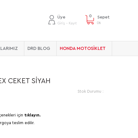
0
Üye
Sepet
0
₺
Giriş - Kayıt
LARIMIZ
DRD BLOG
HONDA MOTOSİKLET
X CEKET SİYAH
Stok Durumu :
çenekleri için
tıklayın.
rgoya teslim edilir.