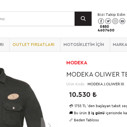
Bizi Takip Edin
0850
4607400
RI
OUTLET FIRSATLARI
MOTOSİKLETİM İÇİN
MARKA
MODEKA
MODEKA OLIWER TE
Ürün Kodu :
MODEKA.J.OLIWER.10
10.530
₺
💳
1755 TL
'den başlayan taksit se
🚚 Bu ürün
2 iş günü
içerisinde ka
📏 Beden Tablosu