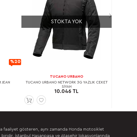
STOKTA YOK
%20
İndirimli
TUCANO URBANO
M JEAN
TUCANO URBANO NETWORK 3G YAZLIK CEKET
SİYAH
10.046 TL
da faaliyet gösteren, aynı zamanda Honda motosiklet
 biridir. İstanbul Hasanpaşa ve Ataşehir lokasyonlarında