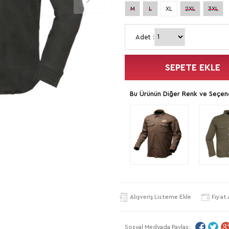
M
L
XL
2XL
3XL
Adet :
SEPETE EKLE
Bu Ürünün Diğer Renk ve Seçene
Alışveriş Listeme Ekle
Fiyat 
Sosyal Medyada Paylaş: