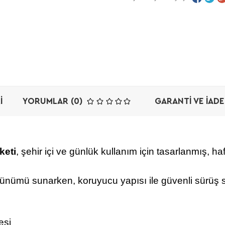
I
YORUMLAR (0)
GARANTI VE İADE
keti
, şehir içi ve günlük kullanım için tasarlanmış, ha
rünümü sunarken, koruyucu yapısı ile güvenli sürüş s
esi