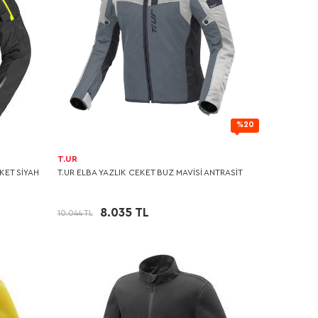
%20
T.UR
KET SİYAH
T.UR ELBA YAZLIK CEKET BUZ MAVİSİ ANTRASİT
8.035 TL
10.044 TL