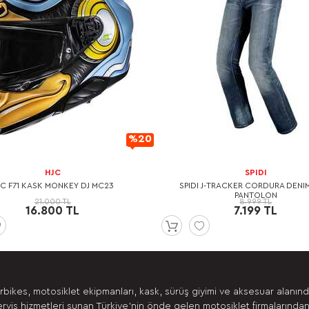
%20
İndirimli
HJC
SPIDI
JC F71 KASK MONKEY DJ MC23
SPIDI J-TRACKER CORDURA DENI
PANTOLON
21.000 TL
8.999 TL
16.800 TL
7.199 TL
bikes, motosiklet ekipmanları, kask, sürüş giyimi ve aksesuar alanın
ervis hizmetleri sunan Türkiye’nin önde gelen motosiklet firmalarından