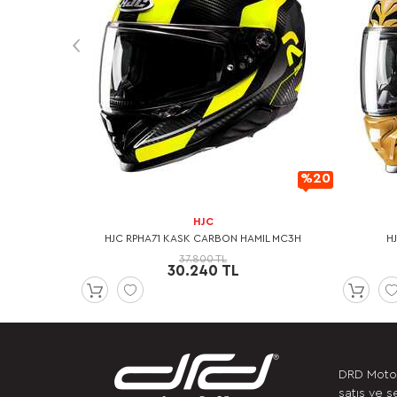
%20
%20
İndirimli
İndirimli
HJC
UN KOLLU T-
HJC RPHA71 KASK CARBON HAMIL MC3H
H
37.800 TL
30.240 TL
DRD Motor
satış ve s