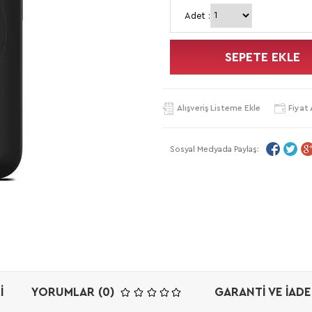
Adet :
SEPETE EKLE
Alışveriş Listeme Ekle
Fiyat 
Sosyal Medyada Paylaş:
I
YORUMLAR (0)
GARANTI VE İADE