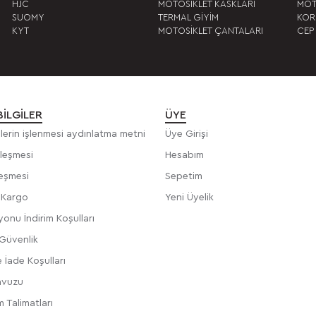
HJC
MOTOSİKLET KASKLARI
MOT
SUOMY
TERMAL GİYİM
KOR
KYT
MOTOSİKLET ÇANTALARI
CEP
BILGILER
ÜYE
rilerin işlenmesi aydınlatma metni
Üye Girişi
zleşmesi
Hesabım
leşmesi
Sepetim
e Kargo
Yeni Üyelik
onu İndirim Koşulları
 Güvenlik
 İade Koşulları
avuzu
 Talimatları