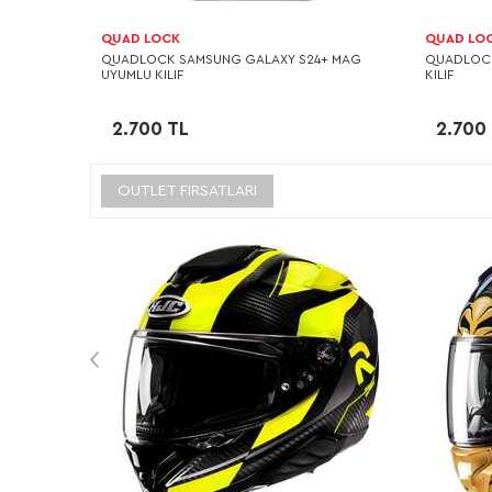
QUAD LOCK
QUAD LO
QUADLOCK SAMSUNG GALAXY S24+ MAG
QUADLOCK
UYUMLU KILIF
KILIF
2.700 TL
2.700
OUTLET FIRSATLARI