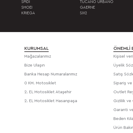
SPIDI
TUCANO URBANO
SHOEI
GAERNE
KRIEGA
SIX2
KURUMSAL
ÖNEMLI 
Mağazalarımız
Kişisel ve
Bize Ulaşın
Üyelik Sö
Banka Hesap Numaralarımız
Satış Söz
0 KM. Motosiklet
Sipariş v
2. EL Motosiklet Ataşehir
Outlet Rey
2. EL Motosiklet Hasanpaşa
Gizlilik ve
Garanti ve
Beden Kıl
Ürün Bakım