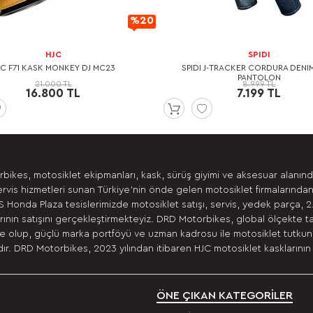
%20
İndirimli
HJC
SPIDI
JC F71 KASK MONKEY DJ MC23
SPIDI J-TRACKER CORDURA DENI
PANTOLON
21.000 TL
8.999 TL
16.800 TL
7.199 TL
bikes, motosiklet ekipmanları, kask, sürüş giyimi ve aksesuar alanın
ervis hizmetleri sunan Türkiye’nin önde gelen motosiklet firmalarından
 Honda Plaza tesislerimizde motosiklet satışı, servis, yedek parça, 2
ının satışını gerçekleştirmekteyiz. DRD Motorbikes, global ölçekte t
 olup, güçlü marka portföyü ve uzman kadrosu ile motosiklet tutkunla
r. DRD Motorbikes, 2023 yılından itibaren HJC motosiklet kasklarının 
ÖNE ÇIKAN KATEGORİLER