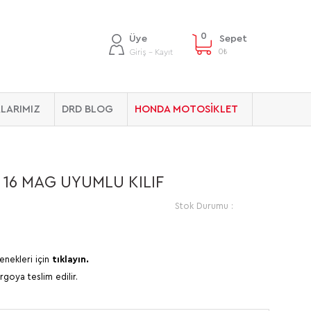
0
Üye
Sepet
0
₺
Giriş - Kayıt
LARIMIZ
DRD BLOG
HONDA MOTOSİKLET
16 MAG UYUMLU KILIF
Stok Durumu :
enekleri için
tıklayın.
rgoya teslim edilir.