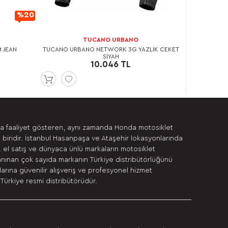
%20
İndirimli
TUCANO URBANO
M JEAN
TUCANO URBANO NETWORK 3G YAZLIK CEKET
SİYAH
10.046 TL
da faaliyet gösteren, aynı zamanda Honda motosiklet
 biridir. İstanbul Hasanpaşa ve Ataşehir lokasyonlarında
. el satış ve dünyaca ünlü markaların motosiklet
anınan çok sayıda markanın Türkiye distribütörlüğünü
rına güvenilir alışveriş ve profesyonel hizmet
Türkiye resmi distribütörüdür.