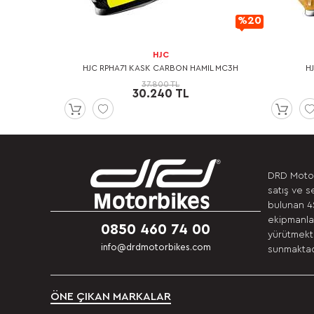
%20
%20
İndirimli
İndirimli
HJC
UN KOLLU T-
HJC RPHA71 KASK CARBON HAMIL MC3H
H
37.800 TL
30.240 TL
DRD Motor
satış ve s
bulunan 4S
ekipmanlar
0850 460 74 00
yürütmekte
info@drdmotorbikes.com
sunmaktadı
ÖNE ÇIKAN MARKALAR