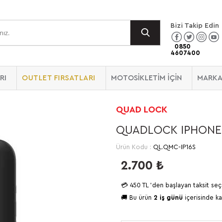
Bizi Takip Edin
0850
4607400
RI
OUTLET FIRSATLARI
MOTOSİKLETİM İÇİN
MARKA
QUAD LOCK
QUADLOCK IPHONE 
Ürün Kodu :
QL.QMC-IP16S
2.700
₺
💳
450 TL
'den başlayan taksit seç
🚚 Bu ürün
2 iş günü
içerisinde ka