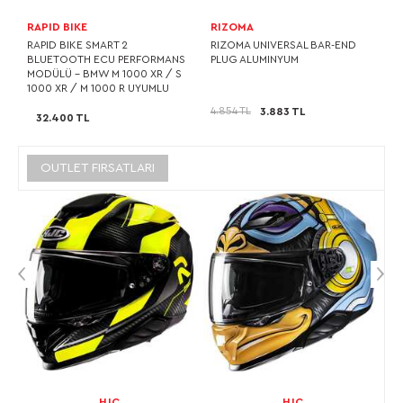
RAPID BIKE
RIZOMA
RAPID BIKE SMART 2
RIZOMA UNIVERSAL BAR-END
BLUETOOTH ECU PERFORMANS
PLUG ALUMINYUM
MODÜLÜ – BMW M 1000 XR / S
1000 XR / M 1000 R UYUMLU
4.854 TL
3.883 TL
32.400 TL
OUTLET FIRSATLARI
HJC
HJC