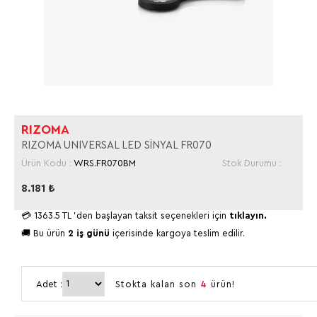
RIZOMA
RIZOMA UNIVERSAL LED SİNYAL FR070
Ürün Kodu :
WRS.FR070BM
Stok Durumu :
8.181
₺
💳
1363.5 TL
'den başlayan taksit seçenekleri için
tıklayın.
🚚 Bu ürün
2 iş günü
içerisinde kargoya teslim edilir.
Adet :
Stokta kalan son
4
ürün!