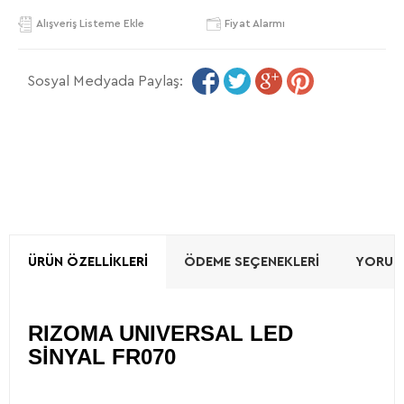
Alışveriş Listeme Ekle
Fiyat Alarmı
Sosyal Medyada Paylaş:
ÜRÜN ÖZELLIKLERI
ÖDEME SEÇENEKLERI
YORUML
RIZOMA UNIVERSAL LED
SİNYAL FR070