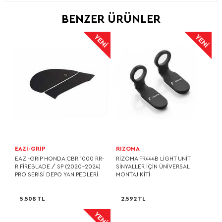
BENZER ÜRÜNLER
EAZI-GRIP
RIZOMA
EAZI-GRIP HONDA CBR 1000 RR-
RIZOMA FR444B LIGHT UNIT
R FIREBLADE / SP (2020-2024)
SINYALLER İÇIN ÜNIVERSAL
PRO SERISI DEPO YAN PEDLERI
MONTAJ KITI
5.508 TL
2.592 TL