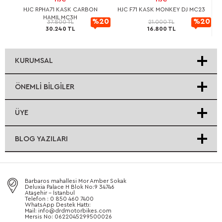
L
HJC RPHA71 KASK CARBON
HJC F71 KASK MONKEY DJ MC23
HAMIL MC3H
20
%20
%20
37.800 TL
21.000 TL
30.240 TL
16.800 TL
rimli
İndirimli
İndirimli
KURUMSAL
ÖNEMLI BILGILER
ÜYE
BLOG YAZILARI
Barbaros mahallesi Mor Amber Sokak
Deluxia Palace H Blok No:9 34746
Ataşehir - İstanbul
Telefon : 0 850 460 7400
WhatsApp Destek Hattı:
Mail: info@drdmotorbikes.com
Mersis No: 0622045299500026