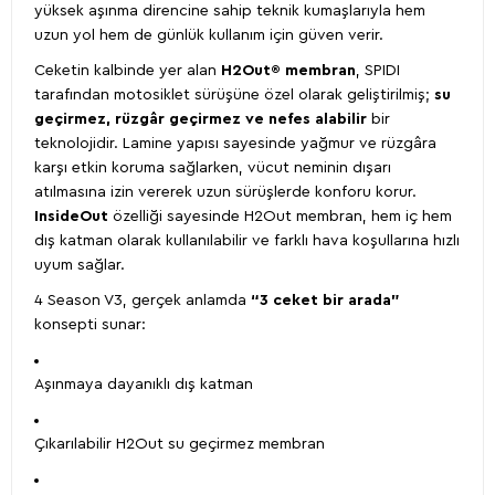
yüksek aşınma direncine sahip teknik kumaşlarıyla hem
uzun yol hem de günlük kullanım için güven verir.
Ceketin kalbinde yer alan
H2Out® membran
, SPIDI
tarafından motosiklet sürüşüne özel olarak geliştirilmiş;
su
geçirmez, rüzgâr geçirmez ve nefes alabilir
bir
teknolojidir. Lamine yapısı sayesinde yağmur ve rüzgâra
karşı etkin koruma sağlarken, vücut neminin dışarı
atılmasına izin vererek uzun sürüşlerde konforu korur.
InsideOut
özelliği sayesinde H2Out membran, hem iç hem
dış katman olarak kullanılabilir ve farklı hava koşullarına hızlı
uyum sağlar.
4 Season V3, gerçek anlamda
“3 ceket bir arada”
konsepti sunar:
Aşınmaya dayanıklı dış katman
Çıkarılabilir H2Out su geçirmez membran