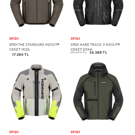
SPIDI
SPIDI
SPIDI THE STANDARD H2OUT®
SPIDI HARD TRACK 3 H2OUT®
CEKET YEŞİL
CEKET SİYAH
45.360 TL
36.288 TL
17.280 TL
SPIDI
SPIDI