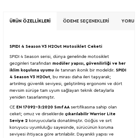
ÜRÜN ÖZELLIKLERI
ÖDEME SEÇENEKLERI
YORUML
SPIDI
4 Season V3 H2Out Motosiklet Ceketi
SPIDI 4 Season serisi, dünya genelinde motosiklet
gezginleri tarafından
modüler yapısı, güvenilirliği ve her
iklim koşuluna uyumu
ile tanınan ikonik bir modeldir.
SPIDI
4 Season V3 H2Out
, bu mirası daha ileri taşıyarak;
artırılmış güvenlik seviyesi, geliştirilmiş ergonomi ve dört
mevsim sürüşe tam uyum sağlayan teknik detaylarla
yeniden tasarlanmıştır.
CE
EN 17092-3:2020 Sınıf AA
sertifikasına sahip olan
ceket; omuz ve dirseklerde
çıkarılabilir Warrior Lite
Seviye 2
koruyucularla donatılmıştır. Göğüs ve sırt
koruyucu uyumluluğu sayesinde, sürücünün koruma
seviyesi ihtiyaca göre artırılabilir. Dayanıklı yapısı ve