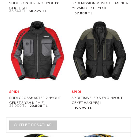
SPIDI FRONTIER PRO H2OUT®
SPIDI MISSION-V H2OUT LAMİNE 4
CEKET BEJ
MEVSİM CEKET YEŞİL
38.340 TL
30.672 TL
37.800 TL
SPIDI
SPIDI
SPIDI CROSSMASTER 2 H2OUT
SPIDI TRAVELER 3 EVO H2OUT
CEKET SİYAH KIRMIZI
CEKET HAKİ YEŞİL
26.000 TL
20.800 TL
19.999 TL
OUTLET FIRSATLARI