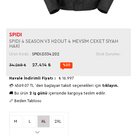
SPIDI
SPIDI 4 SEASON V3 H2OUT 4 MEVSİM CEKET SİYAH
HAKİ
Ürün Kodu :
SPIDI.D334.202
Stok Durumu :
27.414
₺
34.268
₺
%20
Havale İndirimli Fiyatı :
₺
16.997
💳
4569.07 TL
'den başlayan taksit seçenekleri için
tıklayın.
🚚 Bu ürün
2 iş günü
içerisinde kargoya teslim edilir.
📏 Beden Tablosu
M
L
XL
2XL
3XL