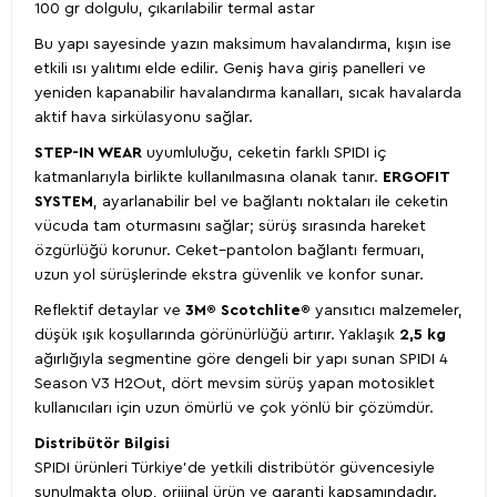
100 gr dolgulu, çıkarılabilir termal astar
Bu yapı sayesinde yazın maksimum havalandırma, kışın ise
etkili ısı yalıtımı elde edilir. Geniş hava giriş panelleri ve
yeniden kapanabilir havalandırma kanalları, sıcak havalarda
aktif hava sirkülasyonu sağlar.
STEP-IN WEAR
uyumluluğu, ceketin farklı SPIDI iç
katmanlarıyla birlikte kullanılmasına olanak tanır.
ERGOFIT
SYSTEM
, ayarlanabilir bel ve bağlantı noktaları ile ceketin
vücuda tam oturmasını sağlar; sürüş sırasında hareket
özgürlüğü korunur. Ceket–pantolon bağlantı fermuarı,
uzun yol sürüşlerinde ekstra güvenlik ve konfor sunar.
Reflektif detaylar ve
3M® Scotchlite®
yansıtıcı malzemeler,
düşük ışık koşullarında görünürlüğü artırır. Yaklaşık
2,5 kg
ağırlığıyla segmentine göre dengeli bir yapı sunan SPIDI 4
Season V3 H2Out, dört mevsim sürüş yapan motosiklet
kullanıcıları için uzun ömürlü ve çok yönlü bir çözümdür.
Distribütör Bilgisi
SPIDI ürünleri Türkiye’de yetkili distribütör güvencesiyle
sunulmakta olup, orijinal ürün ve garanti kapsamındadır.