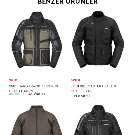
BENZER ÜRÜNLER
SPIDI
SPIDI
SPIDI HARD TRACK 3 H2OUT®
SPIDI RIDEMASTER H2OUT®
CEKET HAKİ YEŞİL
CEKET SİYAH
45.360 TL
36.288 TL
21.060 TL