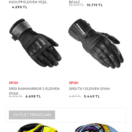
H2OUT® ELDİVEN YEŞİL
BEYAZ
13.399 TL
10.719 TL
4.590 TL
SPIDI
SPIDI
SPIDI RAINWARRIOR 2 ELDİVEN
SPIDI TX-1 ELDİVEN SİYAH
SİYAH
8.373 TL
6.811 TL
6.698 TL
5.449 TL
OUTLET FIRSATLARI