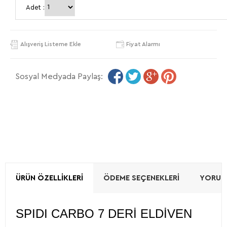
Adet :
Alışveriş Listeme Ekle
Fiyat Alarmı
Sosyal Medyada Paylaş:
ÜRÜN ÖZELLIKLERI
ÖDEME SEÇENEKLERI
YORUML
SPIDI CARBO 7 DERİ ELDİVEN