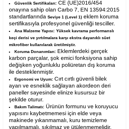
CE (UE)2016/454
Güvenlik Sertifikaları:
onayına sahip olan Carbo 7, EN 13594:2015
standartlarında
eklem koruma
Seviye 1 (Level 1)
sertifikasıyla profesyonel güvenliği tesciller.
Ana Malzeme Yapısı:
Yüksek kavrama performanslı
keçi derisi ve yırtılmalara karşı ekstra dayanıklı süet
mikrofiber kullanılarak üretilmiştir.
Eklemlerdeki gerçek
Koruma Donanımları:
karbon parçalar, şok emici fonksiyona sahip
değişken yoğunluklu poliüretan dış koruma
ile desteklenmiştir.
Cırt cırtlı güvenli bilek
Ergonomi ve Uyum:
ayarı ve esneklik sağlayan akordeon deri
paneller sayesinde elinize kusursuz bir
şekilde oturur.
Ürünün formunu ve koruyucu
Bakım Talimatı:
yapısını kaybetmemesi için elde veya
makinede yıkanmamalı, kuru temizleme
yapılmamalı, sıkılmaz ve ütülenmemelidir.