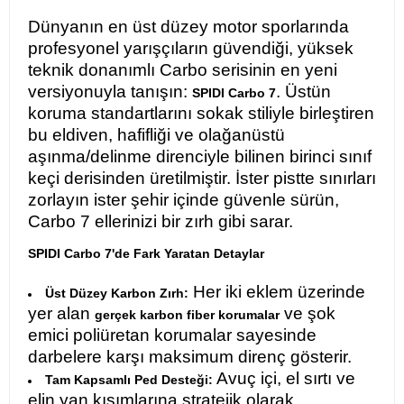
Dünyanın en üst düzey motor sporlarında
profesyonel yarışçıların güvendiği, yüksek
teknik donanımlı Carbo serisinin en yeni
versiyonuyla tanışın:
. Üstün
SPIDI Carbo 7
koruma standartlarını sokak stiliyle birleştiren
bu eldiven, hafifliği ve olağanüstü
aşınma/delinme direnciyle bilinen birinci sınıf
keçi derisinden üretilmiştir. İster pistte sınırları
zorlayın ister şehir içinde güvenle sürün,
Carbo 7 ellerinizi bir zırh gibi sarar.
SPIDI Carbo 7'de Fark Yaratan Detaylar
Her iki eklem üzerinde
Üst Düzey Karbon Zırh:
yer alan
ve şok
gerçek karbon fiber korumalar
emici poliüretan korumalar sayesinde
darbelere karşı maksimum direnç gösterir.
Avuç içi, el sırtı ve
Tam Kapsamlı Ped Desteği:
elin yan kısımlarına stratejik olarak