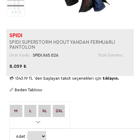
SPIDI
SPIDI SUPERSTORM H2OUT YANDAN FERMUARLI
PANTOLON
Ürün Kodu :
SPIDI.X65.026
Stok Durumu :
8.059
₺
💳
1343.19 TL
'den başlayan taksit seçenekleri için
tıklayın.
📏 Beden Tablosu
M
L
XL
2XL
3XL
Adet :