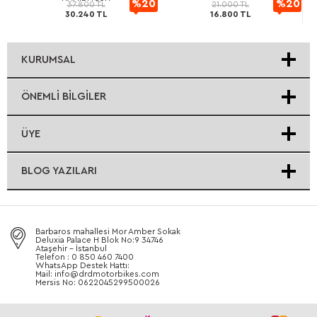
20
%20
%20
37.800 TL
21.000 TL
30.240 TL
16.800 TL
rimli
indirimli
indirimli
KURUMSAL
ÖNEMLI BILGILER
ÜYE
BLOG YAZILARI
Barbaros mahallesi Mor Amber Sokak
Deluxia Palace H Blok No:9 34746
Ataşehir - İstanbul
Telefon : 0 850 460 7400
WhatsApp Destek Hattı:
Mail: info@drdmotorbikes.com
Mersis No: 0622045299500026