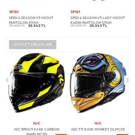
SPIDI
SPIDI
SPIDI 4 SEASON V3 H2OUT
SPIDI 4 SEASON V3 LADY H2OUT
PANTOLON SİYAH
KADIN PANTOLON SİYAH
25.428 TL
25.428 TL
20.342 TL
20.342 TL
OUTLET FIRSATLARI
HJC
HJC
L
HJC RPHA71 KASK CARBON
HJC F71 KASK MONKEY DJ MC23
HAMIL MC3H