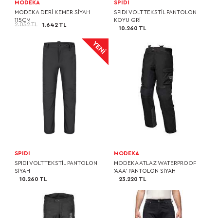
MODEKA
SPIDI
MODEKA DERİ KEMER SİYAH
SPIDI VOLT TEKSTİL PANTOLON
115CM
KOYU GRİ
2.052 TL
1.642 TL
10.260 TL
SPIDI
MODEKA
SPIDI VOLT TEKSTİL PANTOLON
MODEKA ATLAZ WATERPROOF
SİYAH
'AAA' PANTOLON SİYAH
10.260 TL
23.220 TL