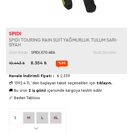
SPIDI
SPIDI TOURING RAIN SUIT YAĞMURLUK TULUM SARI-
SİYAH
Ürün Kodu :
SPIDI.X70.486
Stok Durumu :
8.354
₺
10.443
₺
%20
Havale İndirimli Fiyatı :
₺
2.339
💳
1392.4 TL
'den başlayan taksit seçenekleri için
tıklayın.
🚚 Bu ürün
2 iş günü
içerisinde kargoya teslim edilir.
📏 Beden Tablosu
S
M
L
XL
2XL
3XL