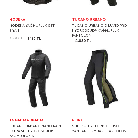
MODEKA
TUCANO URBANO
MODEKA YAĞMURLUK SETİ
TUCANO URBANO DILUVIO PRO
SİYAH
HYDROSCUD® YAĞMURLUK
PANTOLON
3.888 TL
3.110 TL
4.050 TL
TUCANO URBANO
SPIDI
TUCANO URBANO NANO RAIN
SPIDI SUPERSTORM CE H2OUT
EXTRA SET HYDROSCUD®
YANDAN FERMUARLI PANTOLON
YAĞMURLUK SET