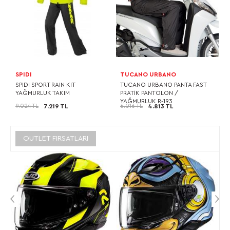
SPIDI
TUCANO URBANO
SPIDI SPORT RAIN KIT
TUCANO URBANO PANTA FAST
YAĞMURLUK TAKIM
PRATİK PANTOLON /
YAĞMURLUK R-193
9.024 TL
6.016 TL
7.219 TL
4.813 TL
OUTLET FIRSATLARI