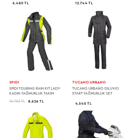
6.480 TL
12.744 TL
SPIDI
TUCANO URBANO
SPIDI TOURING RAIN KIT LADY
TUCANO URBANO DILUVIO
KADIN YAĞMURLUK TAKIM
START YAĞMURLUK SET
10.783 TL
8.626 TL
4.540 TL