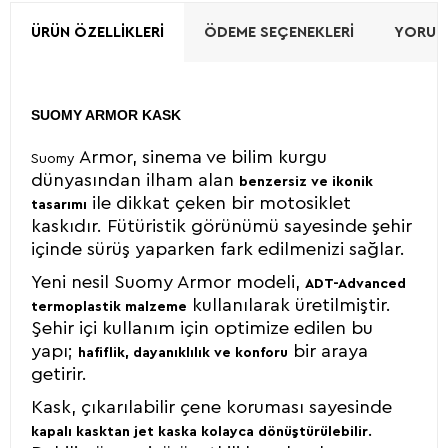
ÜRÜN ÖZELLIKLERI
ÖDEME SEÇENEKLERI
YORUML
SUOMY ARMOR KASK
Armor, sinema ve bilim kurgu
Suomy
dünyasından ilham alan
benzersiz ve ikonik
ile dikkat çeken bir motosiklet
tasarımı
kaskıdır. Fütüristik görünümü sayesinde şehir
içinde sürüş yaparken fark edilmenizi sağlar.
Yeni nesil Suomy Armor modeli,
ADT-Advanced
kullanılarak üretilmiştir.
termoplastik malzeme
Şehir içi kullanım için optimize edilen bu
yapı;
bir araya
hafiflik, dayanıklılık ve konforu
getirir.
Kask, çıkarılabilir çene koruması sayesinde
.
kapalı kasktan jet kaska kolayca dönüştürülebilir