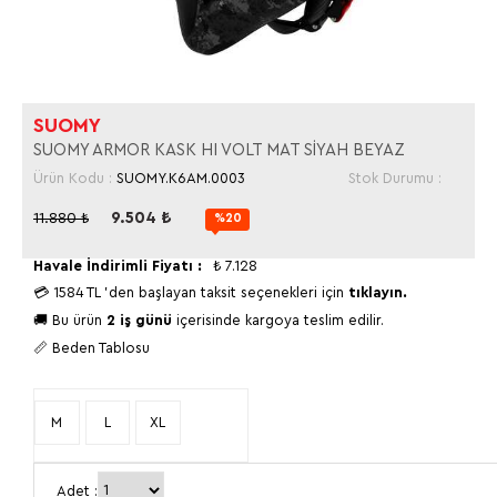
SUOMY
SUOMY ARMOR KASK HI VOLT MAT SİYAH BEYAZ
Ürün Kodu :
SUOMY.K6AM.0003
Stok Durumu :
9.504
₺
11.880
₺
%20
Havale İndirimli Fiyatı :
₺
7.128
💳
1584 TL
'den başlayan taksit seçenekleri için
tıklayın.
🚚 Bu ürün
2 iş günü
içerisinde kargoya teslim edilir.
📏 Beden Tablosu
M
L
XL
Adet :