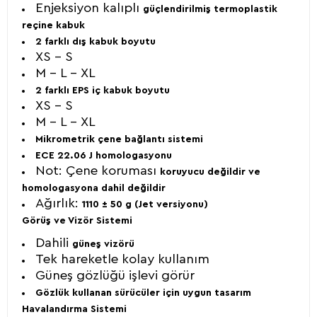
Enjeksiyon kalıplı
güçlendirilmiş termoplastik
reçine kabuk
2 farklı dış kabuk boyutu
XS – S
M – L – XL
2 farklı EPS iç kabuk boyutu
XS – S
M – L – XL
Mikrometrik çene bağlantı sistemi
ECE 22.06 J homologasyonu
Not: Çene koruması
koruyucu değildir ve
homologasyona dahil değildir
Ağırlık:
1110 ± 50 g (Jet versiyonu)
Görüş ve Vizör Sistemi
Dahili
güneş vizörü
Tek hareketle kolay kullanım
Güneş gözlüğü işlevi görür
Gözlük kullanan sürücüler için uygun tasarım
Havalandırma Sistemi