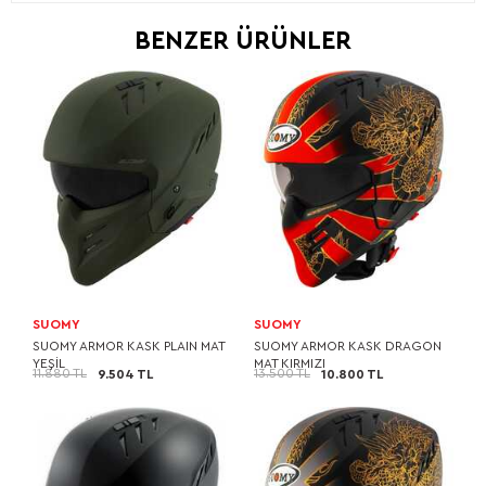
BENZER ÜRÜNLER
SUOMY
SUOMY
SUOMY ARMOR KASK PLAIN MAT
SUOMY ARMOR KASK DRAGON
YEŞİL
MAT KIRMIZI
11.880 TL
13.500 TL
9.504 TL
10.800 TL