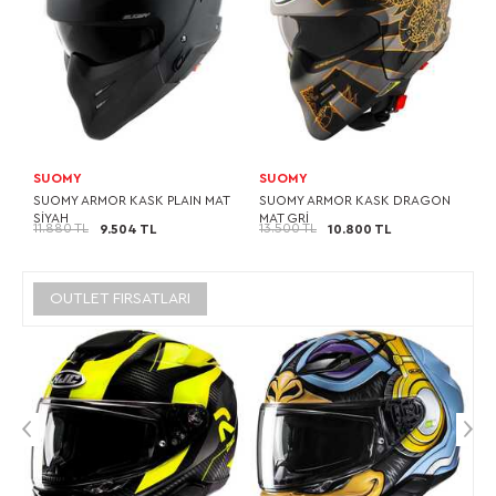
SUOMY
SUOMY
SUOMY ARMOR KASK PLAIN MAT
SUOMY ARMOR KASK DRAGON
SİYAH
MAT GRİ
11.880 TL
13.500 TL
9.504 TL
10.800 TL
OUTLET FIRSATLARI