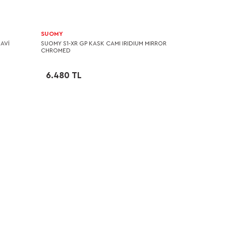
SUOMY
MAVİ
SUOMY S1-XR GP KASK CAMI IRIDIUM MIRROR
CHROMED
6.480 TL