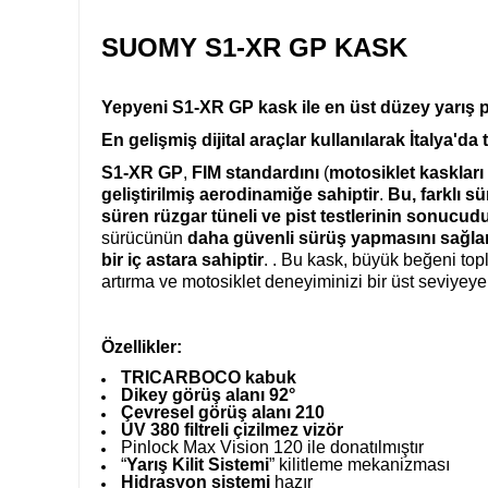
SUOMY S1-XR GP KASK
Yepyeni S1-XR GP kask ile en üst düzey yarış 
En gelişmiş dijital araçlar kullanılarak İtalya'da
S1-XR GP
,
FIM standardını
(
motosiklet kaskları
geliştirilmiş aerodinamiğe sahiptir
.
Bu, farklı s
süren rüzgar tüneli ve pist testlerinin sonucud
sürücünün
daha güvenli sürüş yapmasını sağla
bir iç astara sahiptir
.
. Bu kask, büyük beğeni top
artırma ve motosiklet deneyiminizi bir üst seviyeye 
Özellikler:
TRICARBOCO kabuk
Dikey görüş alanı 92°
Çevresel görüş alanı 210
UV 380 filtreli çizilmez vizör
Pinlock Max Vision 120 ile donatılmıştır
“
Yarış Kilit Sistemi
” kilitleme mekanizması
Hidrasyon sistemi
hazır