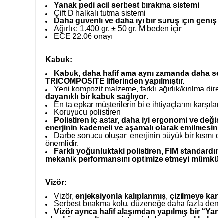
Yanak pedi acil serbest bırakma sistemi
Çift D halkalı tutma sistemi
Daha güvenli ve daha iyi bir sürüş için geniş
Ağırlık: 1.400 gr. ± 50 gr. M beden için
ECE 22.06 onayı
Kabuk:
Kabuk, daha hafif ama aynı zamanda daha se
TRICOMPOSITE liflerinden yapılmıştır.
Yeni kompozit malzeme, farklı ağırlık/kırılma di
dayanıklı bir kabuk sağlıyor
.
En talepkar müşterilerin bile ihtiyaçlarını karşı
Koruyucu polistiren
Polistiren iç astar, daha iyi ergonomi ve deği
enerjinin kademeli ve aşamalı olarak emilmesini
Darbe sonucu oluşan enerjinin büyük bir kısmı 
önemlidir.
Farklı yoğunluktaki polistiren, FIM standard
mekanik performansını optimize etmeyi mümkün
Vizör:
Vizör,
enjeksiyonla kalıplanmış
,
çizilmeye kar
Serbest bırakma kolu, düzeneğe daha fazla denge
Vizör ayrıca hafif alaşımdan yapılmış bir “