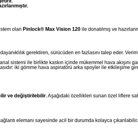
etirir.
zırlanmıştır.
istem olan
Pinlock® Max Vision 120
ile donatılmış ve hazırlanm
 dayanıklılık gerektiren, sürücüden en fazlasını talep eder. Ve
al sistemi ile birlikte kaskın içinde mükemmel hava akışını gara
asıdır: iki gömme hava aspiratörü arka spoyler ile etkileşime gi
ir ve değiştirilebilir
. Aşağıdaki özellikleri sunan özel liflere sa
 bağlantı elemanı sayesinde acil bir durumda kolayca çıkarılabilir.