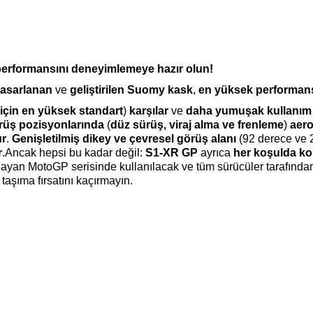
performansını deneyimlemeye hazır olun!
 tasarlanan
ve
geliştirilen Suomy kask
,
en yüksek performan
 için en yüksek standart
)
karşılar
ve
daha yumuşak kullanım v
ürüş pozisyonlarında
(
düz sürüş, viraj alma ve frenleme
)
aero
ur
.
Genişletilmiş dikey ve çevresel görüş alanı
(92 derece ve 2
r
.
Ancak hepsi bu kadar değil:
S1-XR GP
ayrıca
her koşulda kon
layan MotoGP serisinde kullanılacak ve tüm sürücüler tarafında
taşıma fırsatını kaçırmayın.