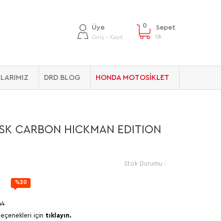
0
Üye
Sepet
0
₺
Giriş - Kayıt
LARIMIZ
DRD BLOG
HONDA MOTOSİKLET
ASK CARBON HICKMAN EDITION
Stok Durumu :
%20
44
seçenekleri için
tıklayın.