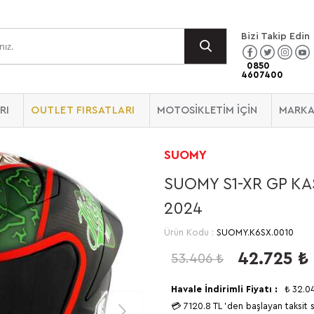
Bizi Takip Edin
0850
4607400
RI
OUTLET FIRSATLARI
MOTOSİKLETİM İÇİN
MARKA
SUOMY
SUOMY S1-XR GP K
2024
Ürün Kodu :
SUOMY.K6SX.0010
42.725
₺
53.406
₺
Havale İndirimli Fiyatı :
₺
32.0
💳
7120.8 TL
'den başlayan taksit 