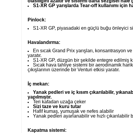
olasılığını azaltır ve sistemi daha sezgisel hale g
S1-XR GP yarışlarda Tear-off kullanımı için ha
Pinlock:
S1-XR GP, piyasadaki en güçlü buğu önleyici s
Havalandırma:
En sıcak Grand Prix yarışları, konsantrasyon ve
yaratır.
S1-XR GP, düzgün bir şekilde entegre edilmiş kan
Sıcak hava tahliye sistemi bir aerodinamik harik
çıkışlarının üzerinde bir Venturi etkisi yaratır.
İç mekan:
Yanak pedleri ve iç kısım çıkarılabilir, yıkanabil
yapılmıştır.
Teri kafadan uzağa çeker
Sizi taze ve kuru tutar
Hafif kumaş, yumuşak ve nefes alabilir
Yanak pedleri ayarlanabilir ve hızlı çıkarılabilir
Kapatma sistemi: