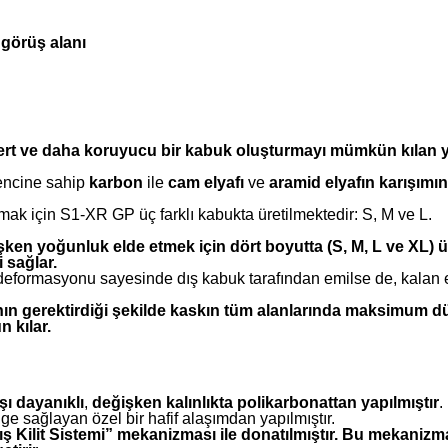
 görüş alanı
rt ve daha koruyucu bir kabuk oluşturmayı mümkün kılan y
rencine sahip
karbon
ile
cam elyafı
ve
aramid elyafın karışımı
lamak için S1-XR GP üç farklı kabukta üretilmektedir: S, M ve L.
şken yoğunluk elde etmek için dört boyutta (S, M, L ve XL) üre
 sağlar.
deformasyonu sayesinde dış kabuk tarafından emilse de, kalan en
ının gerektirdiği şekilde kaskın tüm alanlarında maksimum 
 kılar.
şı dayanıklı
,
değişken kalınlıkta polikarbonattan yapılmıştır
.
 sağlayan özel bir hafif alaşımdan yapılmıştır.
Yarış Kilit Sistemi” mekanizması ile donatılmıştır. Bu mek