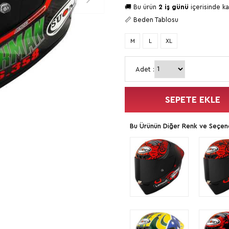
🚚 Bu ürün
2 iş günü
içerisinde ka
📏 Beden Tablosu
M
L
XL
Adet :
SEPETE EKLE
Bu Ürünün Diğer Renk ve Seçene