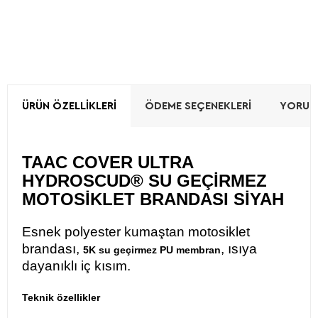
ÜRÜN ÖZELLIKLERI
ÖDEME SEÇENEKLERI
YORUML
TAAC COVER ULTRA
HYDROSCUD® SU GEÇİRMEZ
MOTOSİKLET BRANDASI SİYAH
Esnek polyester kumaştan motosiklet
brandası,
, ısıya
5K su geçirmez PU membran
dayanıklı iç kısım.
Teknik özellikler