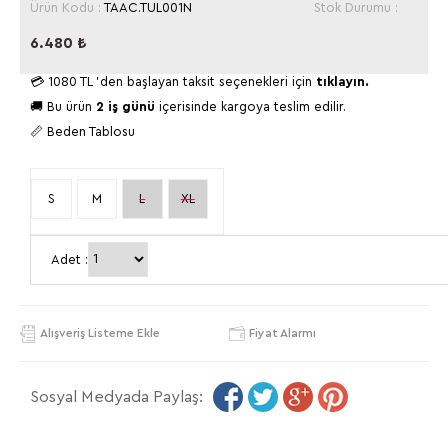
Ürün Kodu :
TAAC.TUL001N
Stok Durumu :
6.480
₺
💳
1080 TL
'den başlayan taksit seçenekleri için
tıklayın.
🚚 Bu ürün
2 iş günü
içerisinde kargoya teslim edilir.
📏 Beden Tablosu
S
M
L
XL
Adet :
Alışveriş Listeme Ekle
Fiyat Alarmı
Sosyal Medyada Paylaş: