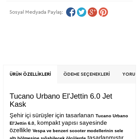
Sosyal Medyada Paylaş:
ÜRÜN ÖZELLIKLERI
ÖDEME SEÇENEKLERI
YORUML
Tucano Urbano El'Jettin 6.0 Jet
Kask
Şehir içi sürüşler için tasarlanan
Tucano Urbano
, kompakt yapısı sayesinde
El'Jettin 6.0
özellikle
Vespa ve benzeri scooter modellerinin sele
tasarlanmıştır.
altı bölmesine sığabilecek ölçülerde