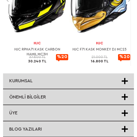
HJC
HJC
L
HJC RPHA71 KASK CARBON
HJC F71 KASK MONKEY DJ MC23
HAMIL MC3H
20
%20
%20
37.800 TL
21.000 TL
30.240 TL
16.800 TL
rimli
indirimli
indirimli
KURUMSAL
ÖNEMLI BILGILER
ÜYE
BLOG YAZILARI