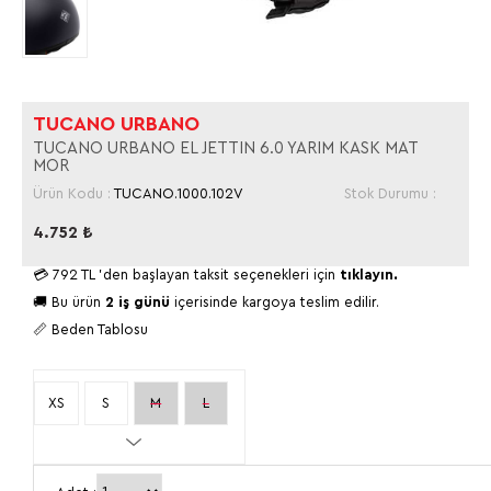
TUCANO URBANO
TUCANO URBANO EL JETTIN 6.0 YARIM KASK MAT
MOR
Ürün Kodu :
TUCANO.1000.102V
Stok Durumu :
4.752
₺
💳
792 TL
'den başlayan taksit seçenekleri için
tıklayın.
🚚 Bu ürün
2 iş günü
içerisinde kargoya teslim edilir.
📏 Beden Tablosu
XS
S
M
L
XL
2XL