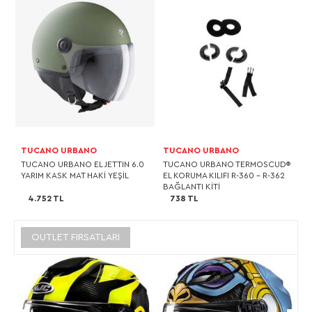
TUCANO URBANO
TUCANO URBANO
TUCANO URBANO EL JETTIN 6.0
TUCANO URBANO TERMOSCUD®
YARIM KASK MAT HAKİ YEŞİL
EL KORUMA KILIFI R-360 - R-362
BAĞLANTI KİTİ
4.752 TL
738 TL
OUTLET FIRSATLARI