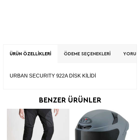
ÜRÜN ÖZELLIKLERI
ÖDEME SEÇENEKLERI
YORUML
URBAN SECURITY 922A DİSK KİLİDİ
BENZER ÜRÜNLER