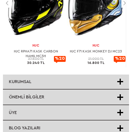
HJC
HJC
L
HJC RPHA71 KASK CARBON
HJC F71 KASK MONKEY DJ MC23
HAMIL MC3H
20
%20
%20
37.800 TL
21.000 TL
30.240 TL
16.800 TL
rimli
İndirimli
İndirimli
KURUMSAL
ÖNEMLI BILGILER
ÜYE
BLOG YAZILARI