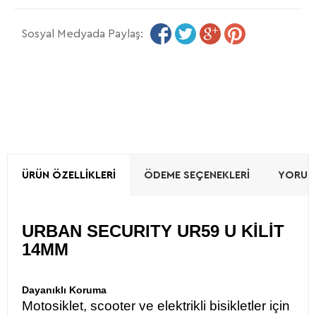
Sosyal Medyada Paylaş:
ÜRÜN ÖZELLIKLERI
ÖDEME SEÇENEKLERI
YORUML
URBAN SECURITY UR59 U KİLİT
14MM
Dayanıklı Koruma
Motosiklet, scooter ve elektrikli bisikletler için