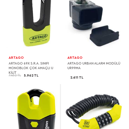
ARTAGO
ARTAGO
ARTAGO 69X S.R.A. SINIFI
ARTAGO URBAN ALARM MODÜLÜ
MONOBLOK ÇOK AMAÇLI U
UR99MA
KİLİT
7.452 TL
5.962 TL
2.611 TL