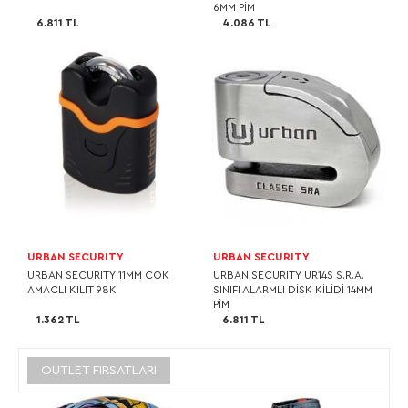
6MM PİM
6.811 TL
4.086 TL
URBAN SECURITY
URBAN SECURITY
URBAN SECURITY 11MM COK
URBAN SECURITY UR14S S.R.A.
AMACLI KILIT 98K
SINIFI ALARMLI DİSK KİLİDİ 14MM
PİM
1.362 TL
6.811 TL
OUTLET FIRSATLARI