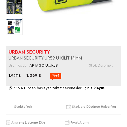
URBAN SECURITY
URBAN SECURITY UR59 U KİLİT 14MM
Ürün Kodu :
ARTAGO.U.UR59
Stok Durumu :
1.069
₺
1.967
₺
%46
💳
356.4 TL
'den başlayan taksit seçenekleri için
tıklayın.
Stokta Yok
Stoklara Düşünce Haber Ver
Alışveriş Listeme Ekle
Fiyat Alarmı