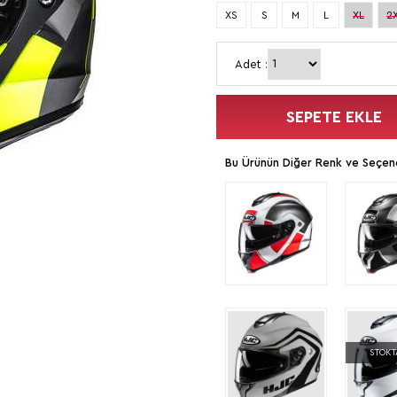
XS
S
M
L
XL
2
Adet :
SEPETE EKLE
Bu Ürünün Diğer Renk ve Seçene
STOKT