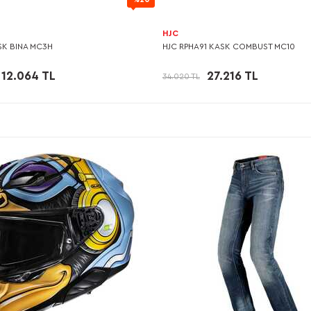
HJC
ASK BINA MC3H
HJC RPHA91 KASK COMBUST MC10
12.064 TL
27.216 TL
34.020 TL