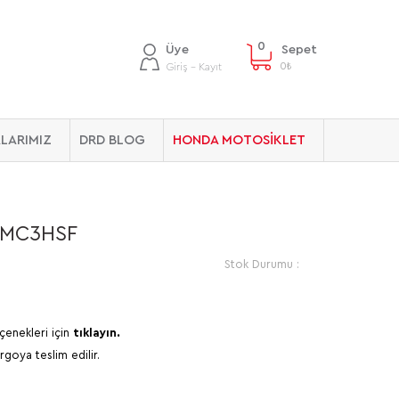
0
Üye
Sepet
0
₺
Giriş - Kayıt
LARIMIZ
DRD BLOG
HONDA MOTOSİKLET
 MC3HSF
Stok Durumu :
çenekleri için
tıklayın.
rgoya teslim edilir.