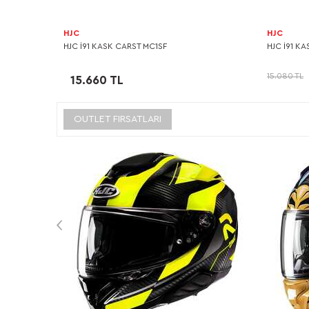
HJC
HJC
HJC I91 KASK CARST MC1SF
HJC I91 K
15.080 TL
15.660 TL
OUTLET FIRSATLARI