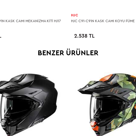
HJC
91N KASK CAMI MEKANİZMA KİTİ HJ17
HJC C91-C91N KASK CAMI KOYU FÜME 
L
2.538 TL
BENZER ÜRÜNLER