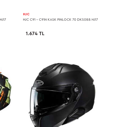
HJC
HJ17
HJC C91 - C91N KASK PINLOCK 70 DKS088 HJ17
1.674 TL