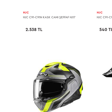
HJC
HJC
HJC C91-C91N KASK CAMI ŞEFFAF HJ17
HJC C91-C
2.538 TL
540 T