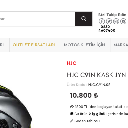
Bizi Takip Edin
0850
4607400
RI
OUTLET FIRSATLARI
MOTOSİKLETİM İÇİN
MARKA
HJC
HJC C91N KASK JYN
Ürün Kodu :
HJC.C91N.08
10.800
₺
💳
1800 TL
'den başlayan taksit se
🚚 Bu ürün
2 iş günü
içerisinde ka
📏 Beden Tablosu