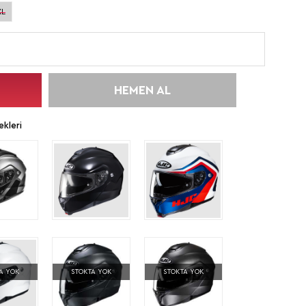
XL
HEMEN AL
kleri
A YOK
STOKTA YOK
STOKTA YOK