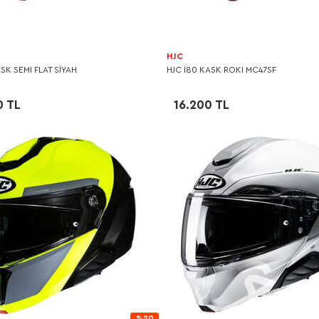
HJC
SK SEMI FLAT SİYAH
HJC I80 KASK ROKI MC47SF
0 TL
16.200 TL
%20