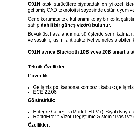
C91N
kask, sürücülere piyasadaki en iyi özellikler
gelişmiş CAD teknolojisi sayesinde üstün uyum ve
Çene koruması tek, kullanımı kolay bir kolla çalıştı
sahip
dahili bir güneş vizörü bulunur.
Büyük üst havalandırma, sürüşlerde serin kalmanız
ve yastık iç kısım, antibakteriyel ve nefes alabile
C91N ayrıca Bluetooth 10B veya 20B smart sist
Teknik Özellikler:
Güvenlik:
Gelişmiş polikarbonat kompozit kabuk: gelişmiş 
ECE 22.06
Görünürlük:
Entegre Güneşlik (Model: HJ-V7): Siyah Koyu Renk
RapidFire™ Vizör Değiştirme Sistemi: Basit ve güv
Özellikler: