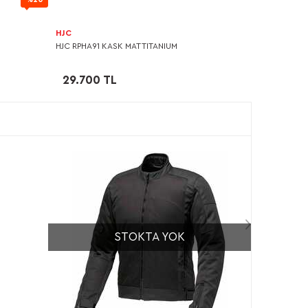
HJC
HJC RPHA91 KASK MAT TITANIUM
29.700 TL
STOKTA YOK