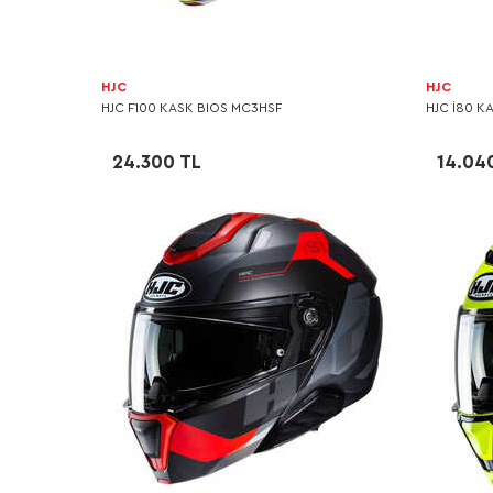
HJC
HJC
HJC F100 KASK BIOS MC3HSF
HJC I80 KA
24.300 TL
14.04