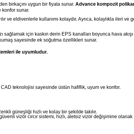
den birkaçını uygun bir fiyata sunar.
Advance kompozit polikarb
 konfor sunar.
rılır ve eldivenlerle kullanımı kolaydır. Ayrıca, kolaylıkla ileri
ı sağlamak için kaskın derin EPS kanalları boyunca hava akışı 
n kumaş sayesinde ek soğutma özellikleri sunar.
emleri ile uyumludur.
CAD teknolojisi sayesinde üstün hafiflik, uyum ve konfor.
li güneşliği hızlı ve kolay bir şekilde takılır.
enli vizör cırcır sistemi, hızlı, aletsiz vizör değişimine olanak t