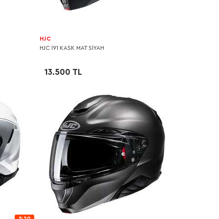
HJC
HJC I91 KASK MAT SİYAH
13.500 TL
%20