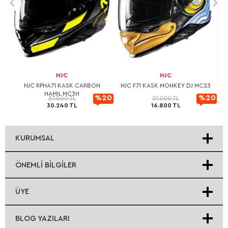
HJC
HJC
L
HJC RPHA71 KASK CARBON
HJC F71 KASK MONKEY DJ MC23
HAMIL MC3H
20
%20
%20
37.800 TL
21.000 TL
30.240 TL
16.800 TL
rimli
indirimli
indirimli
KURUMSAL
ÖNEMLI BILGILER
ÜYE
BLOG YAZILARI