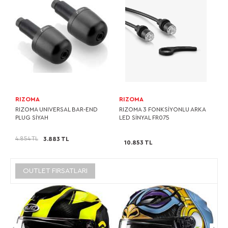
RIZOMA
RIZOMA
RIZOMA UNIVERSAL BAR-END
RIZOMA 3 FONKSİYONLU ARKA
PLUG SİYAH
LED SİNYAL FR075
4.854 TL
3.883 TL
10.853 TL
OUTLET FIRSATLARI