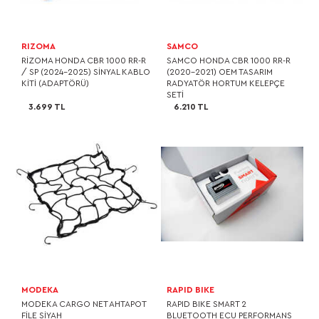
RIZOMA
SAMCO
RIZOMA HONDA CBR 1000 RR-R
SAMCO HONDA CBR 1000 RR-R
/ SP (2024-2025) SINYAL KABLO
(2020-2021) OEM TASARIM
KITI (ADAPTÖRÜ)
RADYATÖR HORTUM KELEPÇE
SETI
3.699 TL
6.210 TL
MODEKA
RAPID BIKE
MODEKA CARGO NET AHTAPOT
RAPID BIKE SMART 2
FİLE SİYAH
BLUETOOTH ECU PERFORMANS