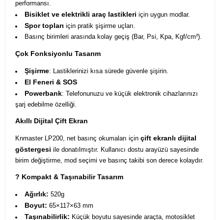
performansı.
Bisiklet ve elektrikli araç lastikleri
için uygun modlar.
Spor topları
için pratik şişirme uçları.
Basınç birimleri arasında kolay geçiş (Bar, Psi, Kpa, Kgf/cm²).
Çok Fonksiyonlu Tasarım
Şişirme
: Lastiklerinizi kısa sürede güvenle şişirin.
El Feneri & SOS
Powerbank
: Telefonunuzu ve küçük elektronik cihazlarınızı
şarj edebilme özelliği.
Akıllı Dijital Çift Ekran
çift ekranlı dijital
Knmaster LP200, net basınç okumaları için
göstergesi
ile donatılmıştır. Kullanıcı dostu arayüzü sayesinde
birim değiştirme, mod seçimi ve basınç takibi son derece kolaydır.
? Kompakt & Taşınabilir Tasarım
Ağırlık:
520g
Boyut:
65×117×63 mm
Taşınabilirlik:
Küçük boyutu sayesinde araçta, motosiklet