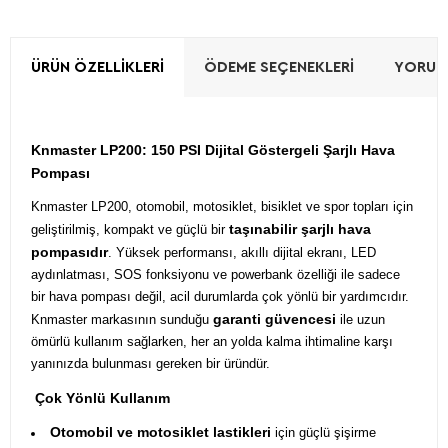
ÜRÜN ÖZELLIKLERI
ÖDEME SEÇENEKLERI
YORUML
Knmaster LP200: 150 PSI Dijital Göstergeli Şarjlı Hava
Pompası
Knmaster LP200, otomobil, motosiklet, bisiklet ve spor topları için
taşınabilir şarjlı hava
geliştirilmiş, kompakt ve güçlü bir
pompasıdır
. Yüksek performansı, akıllı dijital ekranı, LED
aydınlatması, SOS fonksiyonu ve powerbank özelliği ile sadece
bir hava pompası değil, acil durumlarda çok yönlü bir yardımcıdır.
garanti güvencesi
Knmaster markasının sunduğu
ile uzun
ömürlü kullanım sağlarken, her an yolda kalma ihtimaline karşı
yanınızda bulunması gereken bir üründür.
Çok Yönlü Kullanım
Otomobil ve motosiklet lastikleri
için güçlü şişirme