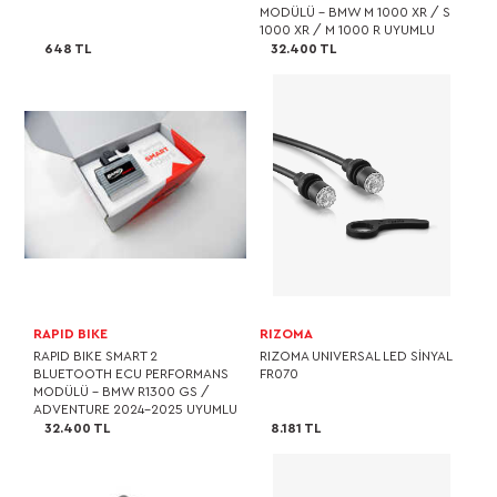
MODÜLÜ – BMW M 1000 XR / S
1000 XR / M 1000 R UYUMLU
648 TL
32.400 TL
RAPID BIKE
RIZOMA
RAPID BIKE SMART 2
RIZOMA UNIVERSAL LED SİNYAL
BLUETOOTH ECU PERFORMANS
FR070
MODÜLÜ – BMW R1300 GS /
ADVENTURE 2024-2025 UYUMLU
32.400 TL
8.181 TL