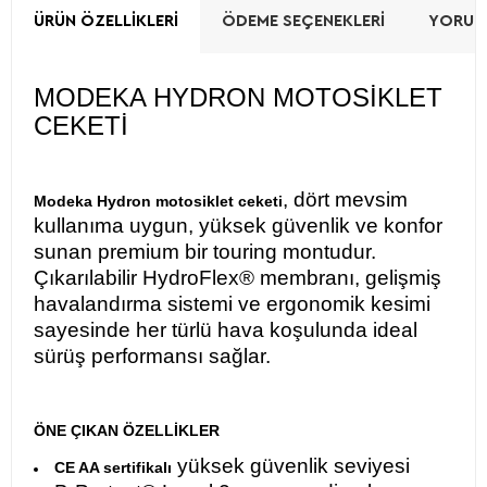
ÜRÜN ÖZELLIKLERI
ÖDEME SEÇENEKLERI
YORUML
MODEKA HYDRON MOTOSİKLET
CEKETİ
, dört mevsim
Modeka Hydron motosiklet ceketi
kullanıma uygun, yüksek güvenlik ve konfor
sunan premium bir touring montudur.
Çıkarılabilir HydroFlex® membranı, gelişmiş
havalandırma sistemi ve ergonomik kesimi
sayesinde her türlü hava koşulunda ideal
sürüş performansı sağlar.
ÖNE ÇIKAN ÖZELLİKLER
yüksek güvenlik seviyesi
CE AA sertifikalı