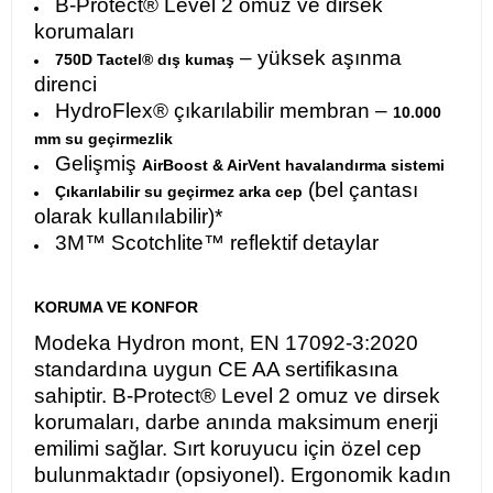
B-Protect® Level 2 omuz ve dirsek
korumaları
– yüksek aşınma
750D Tactel® dış kumaş
direnci
HydroFlex® çıkarılabilir membran –
10.000
mm su geçirmezlik
Gelişmiş
AirBoost & AirVent havalandırma sistemi
(bel çantası
Çıkarılabilir su geçirmez arka cep
olarak kullanılabilir)*
3M™ Scotchlite™ reflektif detaylar
KORUMA VE KONFOR
Modeka Hydron mont, EN 17092-3:2020
standardına uygun CE AA sertifikasına
sahiptir. B-Protect® Level 2 omuz ve dirsek
korumaları, darbe anında maksimum enerji
emilimi sağlar. Sırt koruyucu için özel cep
bulunmaktadır (opsiyonel). Ergonomik kadın