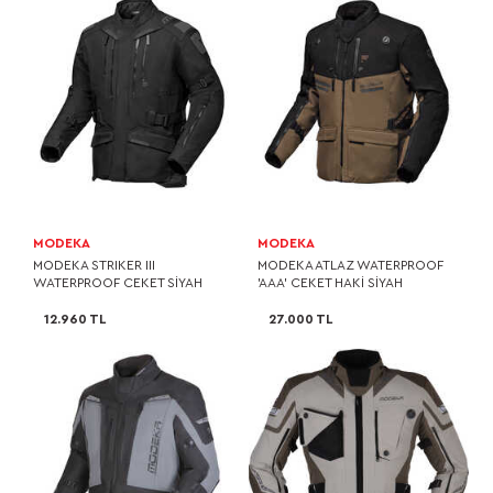
MODEKA
MODEKA
MODEKA STRIKER III
MODEKA ATLAZ WATERPROOF
WATERPROOF CEKET SİYAH
'AAA' CEKET HAKİ SİYAH
12.960 TL
27.000 TL