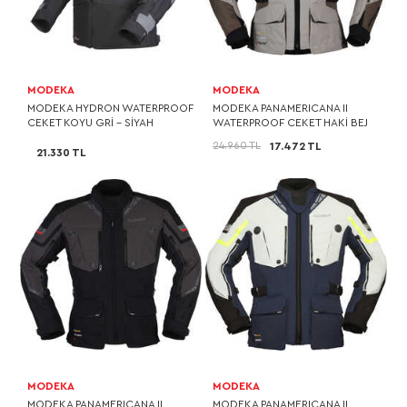
MODEKA
MODEKA
MODEKA HYDRON WATERPROOF
MODEKA PANAMERICANA II
CEKET KOYU GRİ - SİYAH
WATERPROOF CEKET HAKİ BEJ
24.960 TL
17.472 TL
21.330 TL
MODEKA
MODEKA
MODEKA PANAMERICANA II
MODEKA PANAMERICANA II