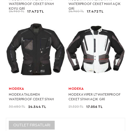
WATERPROOF CEKET SİYAH
WATERPROOF CEKET MAVİ AÇIK
KOYU GRİ
GRİ
24.960 TL
24.960 TL
17.472 TL
17.472 TL
MODEKA
MODEKA
MODEKA TALISMEN
MODEKA VIPER LT WATERPROOF
WATERPROOF CEKET SİYAH
CEKET SİYAH AÇIK GRİ
30.680 TL
21.320 TL
24.544 TL
17.056 TL
OUTLET FIRSATLARI