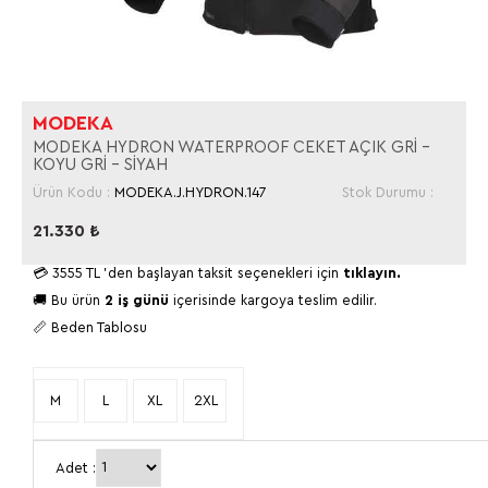
MODEKA
MODEKA HYDRON WATERPROOF CEKET AÇIK GRİ -
KOYU GRİ - SİYAH
Ürün Kodu :
MODEKA.J.HYDRON.147
Stok Durumu :
21.330
₺
💳
3555 TL
'den başlayan taksit seçenekleri için
tıklayın.
🚚 Bu ürün
2 iş günü
içerisinde kargoya teslim edilir.
📏 Beden Tablosu
M
L
XL
2XL
Adet :