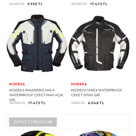
12.420 TL
24.960 TL
9.936 TL
17.472 TL
MODEKA
MODEKA
MODEKA PANAMERICANA II
MODEKA TAREX WATERPROOF
WATERPROOF CEKET MAVİ AÇIK
CEKET SİYAH GRİ
GRİ
24.960 TL
7.560 TL
17.472 TL
6.048 TL
OUTLET FIRSATLARI