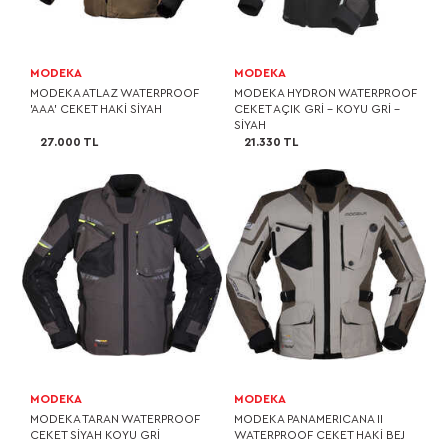
MODEKA
MODEKA
MODEKA ATLAZ WATERPROOF
MODEKA HYDRON WATERPROOF
'AAA' CEKET HAKİ SİYAH
CEKET AÇIK GRİ - KOYU GRİ -
SİYAH
27.000 TL
21.330 TL
MODEKA
MODEKA
MODEKA TARAN WATERPROOF
MODEKA PANAMERICANA II
CEKET SİYAH KOYU GRİ
WATERPROOF CEKET HAKİ BEJ