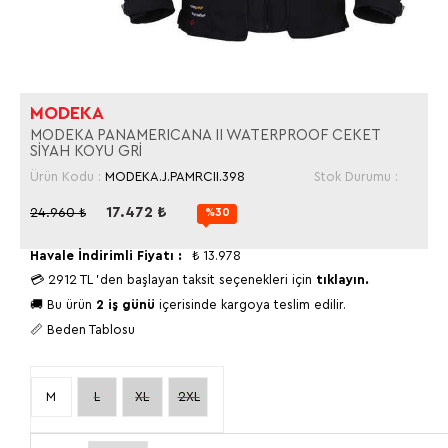
MODEKA
MODEKA PANAMERICANA II WATERPROOF CEKET
SİYAH KOYU GRİ
Ürün Kodu :
MODEKA.J.PAMRCII.398
Stok Durumu :
17.472
₺
24.960
₺
%30
Havale İndirimli Fiyatı :
₺
13.978
💳
2912 TL
'den başlayan taksit seçenekleri için
tıklayın.
🚚 Bu ürün
2 iş günü
içerisinde kargoya teslim edilir.
📏 Beden Tablosu
M
L
XL
2XL