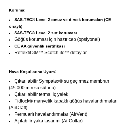
:
Koruma
SAS-TEC® Level 2 omuz ve dirsek korumaları (CE
onaylı)
SAS-TEC® Level 2 sırt koruması
Göğüs koruması için hazır cep (opsiyonel)
CE AA güvenlik sertifikası
Reflektif 3M™ Scotchlite™ detaylar
:
Hava Koşullarına Uyum
Çıkarılabilir Sympatex® su geçirmez membran
(45.000 mm su sütunu)
Çıkarılabilir termal iç yelek
Fidlock® manyetik kapaklı göğüs havalandırmaları
(AirDraft)
Fermuarlı havalandırmalar (AirVent)
Açılabilir yaka tasarımı (AirCollar)