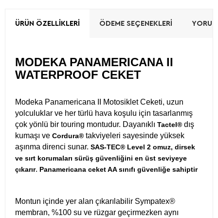
ÜRÜN ÖZELLIKLERI
ÖDEME SEÇENEKLERI
YORUML
MODEKA PANAMERICANA II
WATERPROOF CEKET
Modeka Panamericana II Motosiklet Ceketi, uzun
yolculuklar ve her türlü hava koşulu için tasarlanmış
çok yönlü bir touring montudur. Dayanıklı
dış
Tactel®
kumaşı ve
takviyeleri sayesinde yüksek
Cordura®
aşınma direnci sunar.
SAS-TEC® Level 2 omuz, dirsek
ve sırt korumaları sürüş güvenliğini en üst seviyeye
.
çıkarır
Panamericana ceket AA sınıfı güvenliğe sahiptir
Montun içinde yer alan çıkarılabilir Sympatex®
membran, %100 su ve rüzgar geçirmezken aynı