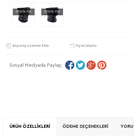
STOKTA YOK
STOKTA YOK
Alışveriş Listeme Ekle
Fiyat Alarmı
Sosyal Medyada Paylaş:
ÜRÜN ÖZELLIKLERI
ÖDEME SEÇENEKLERI
YORUML