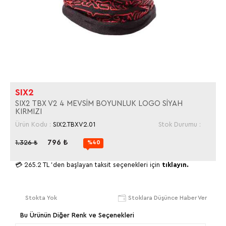
SIX2
SIX2 TBX V2 4 MEVSİM BOYUNLUK LOGO SİYAH
KIRMIZI
Ürün Kodu :
SIX2.TBXV2.01
Stok Durumu :
796
₺
1.326
₺
%40
💳
265.2 TL
'den başlayan taksit seçenekleri için
tıklayın.
Stokta Yok
Stoklara Düşünce Haber Ver
Bu Ürünün Diğer Renk ve Seçenekleri