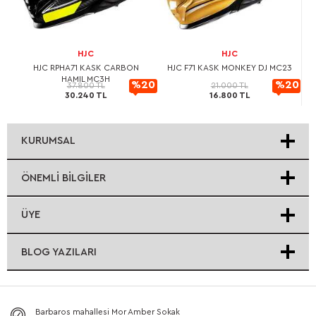
HJC
HJC
L
HJC RPHA71 KASK CARBON
HJC F71 KASK MONKEY DJ MC23
HAMIL MC3H
20
%20
%20
37.800 TL
21.000 TL
30.240 TL
16.800 TL
rimli
İndirimli
İndirimli
KURUMSAL
ÖNEMLI BILGILER
ÜYE
BLOG YAZILARI
Barbaros mahallesi Mor Amber Sokak