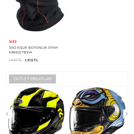
SIX2
SIX2 KIŞLIK BOYUNLUK SİYAH
KIRMIZI TBXW
1.640 TL
1.312 TL
OUTLET FIRSATLARI