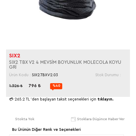
SIX2
SIX2 TBX V2 4 MEVSİM BOYUNLUK MOLECOLA KOYU
GRİ
Ürün Kodu :
SIX2.TBXV2.03
Stok Durumu :
796
₺
1.326
₺
%40
💳
265.2 TL
'den başlayan taksit seçenekleri için
tıklayın.
Stokta Yok
Stoklara Düşünce Haber Ver
Bu Ürünün Diğer Renk ve Seçenekleri