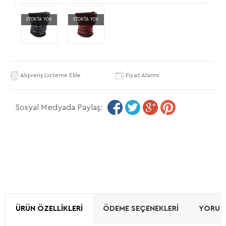
STOKTA YOK
STOKTA YOK
Alışveriş Listeme Ekle
Fiyat Alarmı
Sosyal Medyada Paylaş:
ÜRÜN ÖZELLIKLERI
ÖDEME SEÇENEKLERI
YORUML