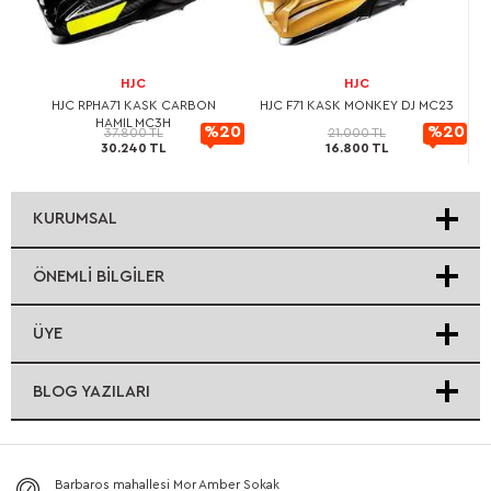
HJC
HJC
L
HJC RPHA71 KASK CARBON
HJC F71 KASK MONKEY DJ MC23
HAMIL MC3H
20
%20
%20
37.800 TL
21.000 TL
30.240 TL
16.800 TL
rimli
İndirimli
İndirimli
KURUMSAL
ÖNEMLI BILGILER
ÜYE
BLOG YAZILARI
Barbaros mahallesi Mor Amber Sokak