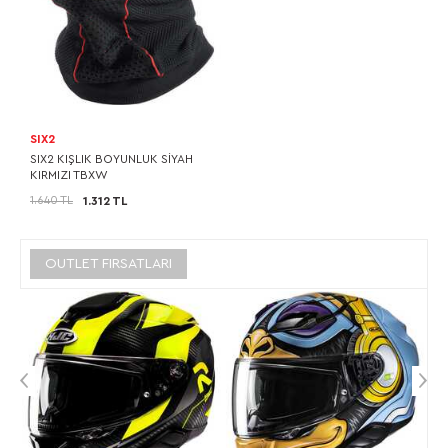
SIX2
SIX2 KIŞLIK BOYUNLUK SİYAH
KIRMIZI TBXW
1.640 TL
1.312 TL
OUTLET FIRSATLARI